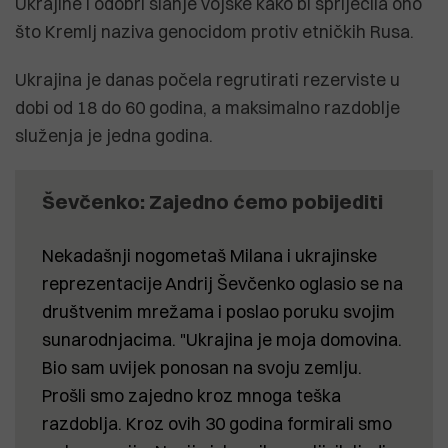
Ukrajine i odobri slanje vojske kako bi spriječila ono
što Kremlj naziva genocidom protiv etničkih Rusa.
Ukrajina je danas počela regrutirati rezerviste u
dobi od 18 do 60 godina, a maksimalno razdoblje
služenja je jedna godina.
Ševčenko: Zajedno ćemo pobijediti
Nekadašnji nogometaš Milana i ukrajinske
reprezentacije Andrij Ševčenko oglasio se na
društvenim mrežama i poslao poruku svojim
sunarodnjacima. "Ukrajina je moja domovina.
Bio sam uvijek ponosan na svoju zemlju.
Prošli smo zajedno kroz mnoga teška
razdoblja. Kroz ovih 30 godina formirali smo