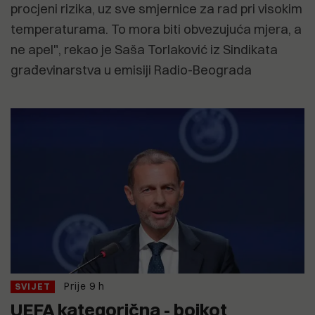
procjeni rizika, uz sve smjernice za rad pri visokim
temperaturama. To mora biti obvezujuća mjera, a
ne apel", rekao je Saša Torlaković iz Sindikata
građevinarstva u emisiji Radio-Beograda
Prije 9 h
SVIJET
UEFA kategorična - bojkot