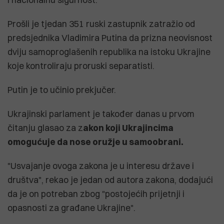
Prošli je tjedan 351 ruski zastupnik zatražio od
predsjednika Vladimira Putina da prizna neovisnost
dviju samoproglašenih republika na istoku Ukrajine
koje kontroliraju proruski separatisti.
Putin je to učinio prekjučer.
Ukrajinski parlament je također danas u prvom
čitanju glasao za z
akon koji Ukrajincima
omogućuje da nose oružje u samoobrani.
"Usvajanje ovoga zakona je u interesu države i
društva", rekao je jedan od autora zakona, dodajući
da je on potreban zbog "postojećih prijetnji i
opasnosti za građane Ukrajine".