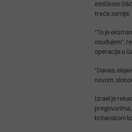
etničkom čišć
treće zemlje.
"To je ekstre
osuđujem", re
operacija u Ga
"Danas, objav
novom, slobo
Izrael je reka
pregovorima, 
britanskom k