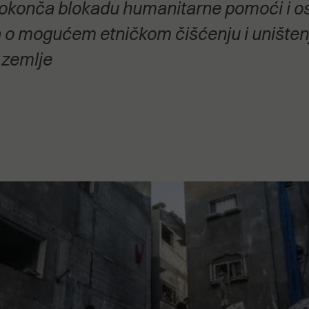
 okonča blokadu humanitarne pomoći i osu
stanovanje,
kulturu..."
a o mogućem etničkom čišćenju i uništenj
 zemlje