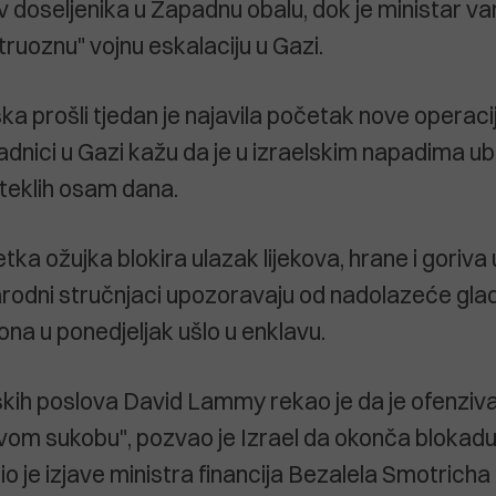
iv doseljenika u Zapadnu obalu, dok je ministar va
ruoznu" vojnu eskalaciju u Gazi.
ka prošli tjedan je najavila početak nove operacij
adnici u Gazi kažu da je u izraelskim napadima ub
oteklih osam dana.
tka ožujka blokira ulazak lijekova, hrane i goriva
dni stručnjaci upozoravaju od nadolazeće gladi,
ona u ponedjeljak ušlo u enklavu.
skih poslova David Lammy rekao je da je ofenzi
vom sukobu", pozvao je Izrael da okonča blokad
io je izjave ministra financija Bezalela Smotric