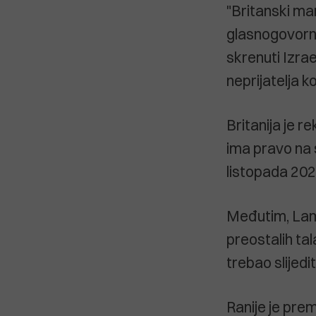
"Britanski man
glasnogovorni
skrenuti Izrae
neprijatelja koj
Britanija je re
ima pravo na
listopada 202
Međutim, Lam
preostalih tala
trebao slijedit
Ranije je pre