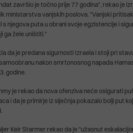
dat završio je točno prije 77 godina", rekao je iz
k ministarstva vanjskih poslova. "Vanjski pritisa
l s njegova puta u obrani svoje egzistencije i sigu
i ga žele uništiti."
kla da je predana sigurnosti Izraela i stoji pri stav
 samoobranu nakon smrtonosnog napada Hamas
3. godine.
my je rekao da nova ofenziva neće osigurati pu
ca i da je primirje iz siječnja pokazalo bolji put koji
i.
mijer Keir Starmer rekao da je "užasnut eskalacij