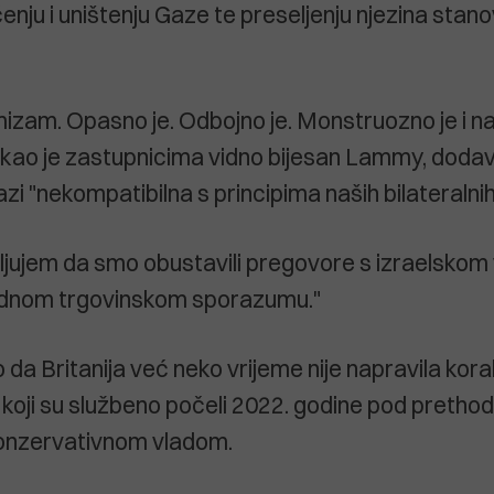
enju i uništenju Gaze te preseljenju njezina stano
mizam. Opasno je. Odbojno je. Monstruozno je i naj
kao je zastupnicima vidno bijesan Lammy, dodavš
zi "nekompatibilna s principima naših bilateralni
ljujem da smo obustavili pregovore s izraelskom
dnom trgovinskom sporazumu."
o da Britanija već neko vrijeme nije napravila kora
koji su službeno počeli 2022. godine pod preth
onzervativnom vladom.