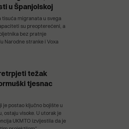
sti u Španjolskoj
 tisuća migranata u svega
apaciteti su preopterećeni, a
ljetnika bez pratnje
đu Narodne stranke i Voxa
retrpjeti težak
ormuški tjesnac
i je postao ključno bojište u
, ostaju visoke. U utorak je
cija UKMTO izvijestila da je
im projektilom"