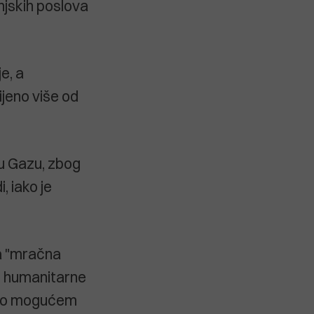
njskih poslova
e, a
ijeno više od
 u Gazu, zbog
 iako je
va "mračna
u humanitarne
ha o mogućem