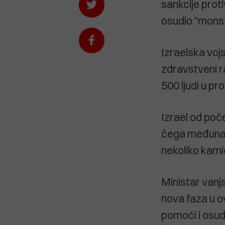
sankcije prot
osudio "monst
Izraelska vojs
zdravstveni r
500 ljudi u pr
Izrael od poče
čega međunaro
nekoliko kami
Ministar vanj
nova faza u o
pomoći i osud