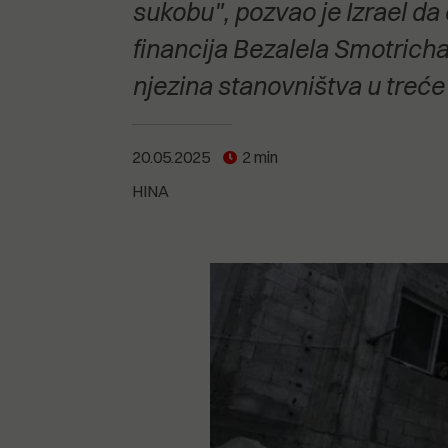
POGLEDAJTE SVE
POGLEDAJTE SVE
sukobu", pozvao je Izrael da
POGLEDAJTE SVE
financija Bezalela Smotrich
njezina stanovništva u treće
POGLEDAJTE SVE
20.05.2025
2 min
HINA