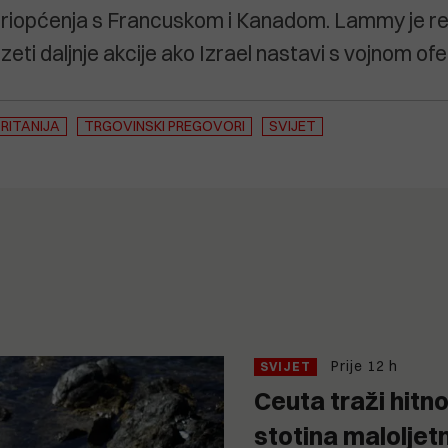
priopćenja s Francuskom i Kanadom. Lammy je r
zeti daljnje akcije ako Izrael nastavi s vojnom of
BRITANIJA
TRGOVINSKI PREGOVORI
SVIJET
Prije 12 h
SVIJET
Ceuta traži hitn
stotina maloljet