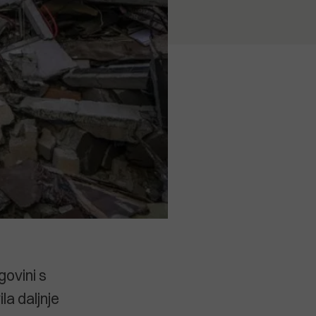
govini s
la daljnje