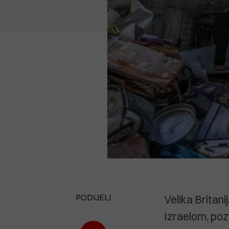
PODIJELI
Velika Britani
Izraelom, pozv