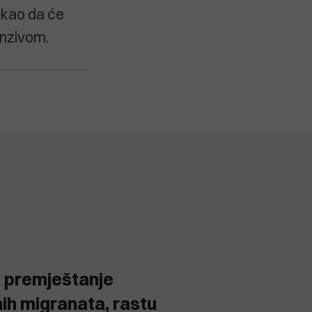
ekao da će
enzivom.
o premještanje
nih migranata, rastu