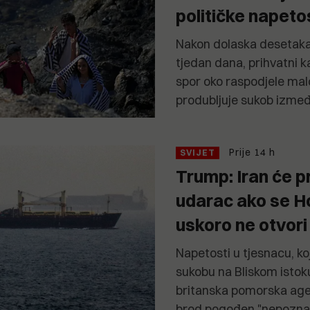
političke napeto
Nakon dolaska desetaka
tjedan dana, prihvatni k
spor oko raspodjele malo
produbljuje sukob izme
Prije 14 h
SVIJET
Trump: Iran će p
udarac ako se H
uskoro ne otvori
Napetosti u tjesnacu, koj
sukobu na Bliskom istoku
britanska pomorska agen
brod pogođen "nepoznat