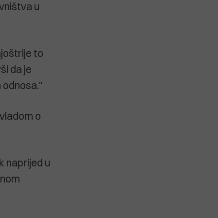
vništva u
oštrije to
i da je
h odnosa."
 vladom o
k naprijed u
odnom