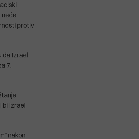
raelski
k neće
rnosti protiv
u da Izrael
a 7.
štanje
 bi Izrael
om" nakon