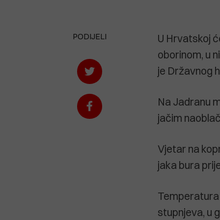
PODIJELI
U Hrvatskoj ć
oborinom, u ni
je Državnog 
Na Jadranu mj
jačim naobla
Vjetar na kopn
jaka bura prij
Temperatura z
stupnjeva, u g