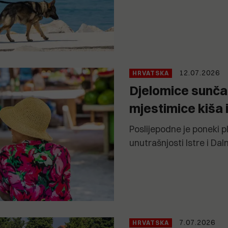
12.07.2026
HRVATSKA
Djelomice sunča
mjestimice kiša 
Poslijepodne je poneki 
unutrašnjosti Istre i Dal
7.07.2026
HRVATSKA