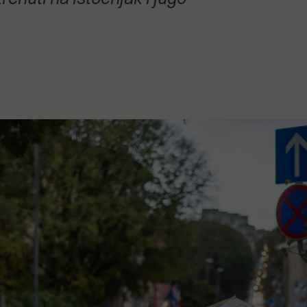
stanovanje,
kulturu..."