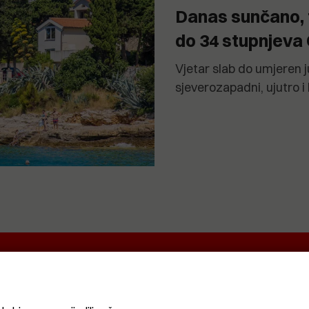
Danas sunčano, 
do 34 stupnjeva 
Vjetar slab do umjeren 
sjeverozapadni, ujutro i
EKRETNINA
IT&TECH
VENTIQUATTRO
O
ŽIVOT
SPORT I
CRNA
REKREACIJA
KRONIKA