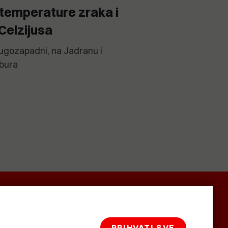
temperature zraka i
Celzijusa
jugozapadni, na Jadranu i
 bura
SMRTNICE
BAŠTARDINI I
KRASNA
PRAVI
ZEMLJA
PRIHVATI SVE