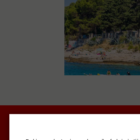
POLITIKA I DRUŠTVO
RADAR
SVIJET N
KOMUNAL
BIZNIS
SVIJET
KULTURA