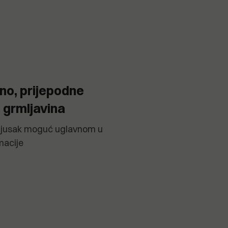
no, prijepodne
i grmljavina
pljusak moguć uglavnom u
macije