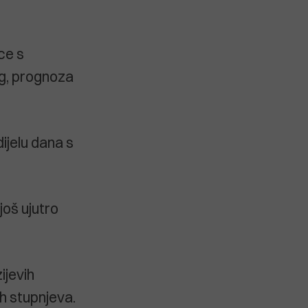
ce s
eg, prognoza
ijelu dana s
još ujutro
ijevih
ih stupnjeva.