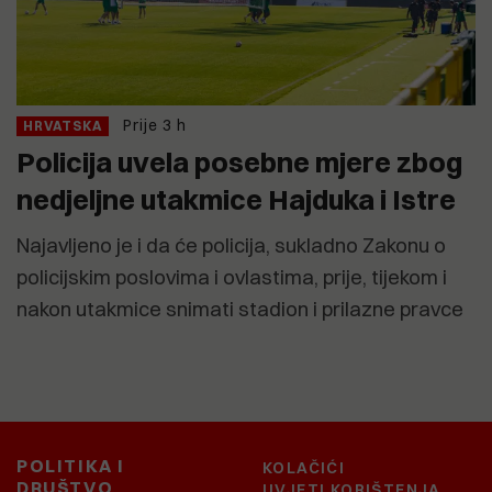
Prije 3 h
HRVATSKA
Policija uvela posebne mjere zbog
nedjeljne utakmice Hajduka i Istre
Najavljeno je i da će policija, sukladno Zakonu o
policijskim poslovima i ovlastima, prije, tijekom i
nakon utakmice snimati stadion i prilazne pravce
POLITIKA I
KOLAČIĆI
DRUŠTVO
UVJETI KORIŠTENJA