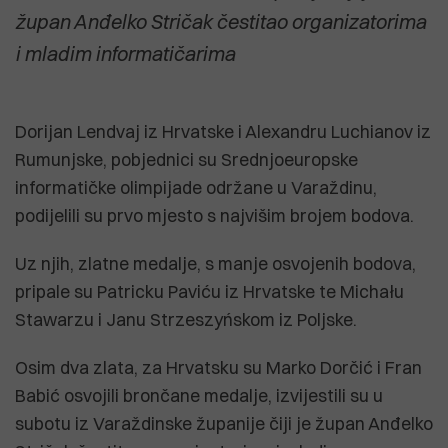
župan Anđelko Stričak čestitao organizatorima
i mladim informatičarima
Dorijan Lendvaj iz Hrvatske i Alexandru Luchianov iz
Rumunjske, pobjednici su Srednjoeuropske
informatičke olimpijade održane u Varaždinu,
podijelili su prvo mjesto s najvišim brojem bodova.
Uz njih, zlatne medalje, s manje osvojenih bodova,
pripale su Patricku Paviću iz Hrvatske te Michału
Stawarzu i Janu Strzeszyńskom iz Poljske.
Osim dva zlata, za Hrvatsku su Marko Dorčić i Fran
Babić osvojili brončane medalje, izvijestili su u
subotu iz Varaždinske županije čiji je župan Anđelko