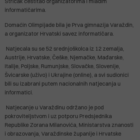
Stričak čestitao organizatorima i mladim
informatičarima.
Domaćin Olimpijade bila je Prva gimnazija Varaždin,
a organizator Hrvatski savez informatičara.
Natjecala su se 52 srednjoškolca iz 12 zemalja,
Austrije, Hrvatske, Češke, Njemačke, Mađarske,
Italije, Poljske, Rumunjske, Slovačke, Slovenije,
Švicarske (uživo) i Ukrajine (online), a svi sudionici
bili su izabrani putem nacionalnih natjecanja u
informatici.
Natjecanje u Varaždinu održano je pod
pokroviteljstvom i uz potporu Predsjednika
Republike Zorana Milanovića, Ministarstva znanosti
i obrazovanja, Varaždinske županije i Hrvatske