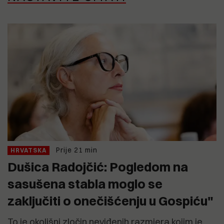
Prije 21 min
HRVATSKA
Dušica Radojčić: Pogledom na
sasušena stabla moglo se
zaključiti o onečišćenju u Gospiću"
To je okolišni zločin neviđenih razmjera kojim je