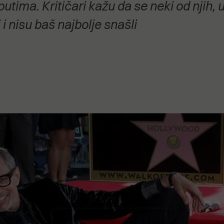
tima. Kritičari kažu da se neki od njih
stanovanje,
kulturu..."
i nisu baš najbolje snašli