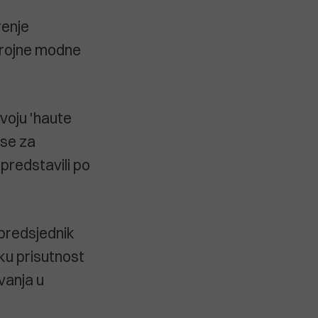
renje
brojne modne
svoju 'haute
 se za
 predstavili po
 predsjednik
ku prisutnost
ovanja u