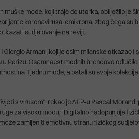
n muške mode, koji traje do utorka, obilježilo je ši
varijante koronavirusa, omikrona, zbog čega su 
otkazati sudjelovanje na reviji.
i Giorgio Armani, koji je osim milanske otkazao i 
ju u Parizu. Osamnaest modnih brendova odlučilo
utnost na Tjednu mode, a ostali su svoje kolekcije
živjeti s virusom", rekao je AFP-u Pascal Morand,
uge za visoku modu. "Digitalno nadopunjuje fizič
ne može zamijeniti emotivnu stranu fizičkog sudjel