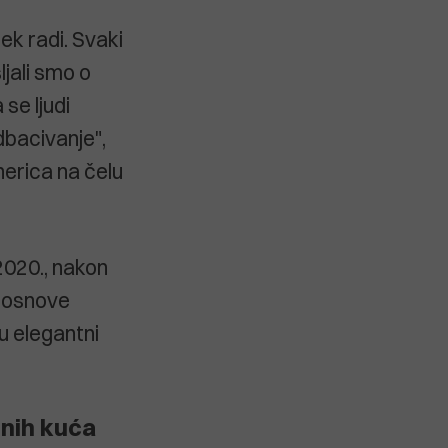
ek radi. Svaki
jali smo o
 se ljudi
dbacivanje",
nerica na čelu
 2020., nakon
u "osnove
u elegantni
dnih kuća