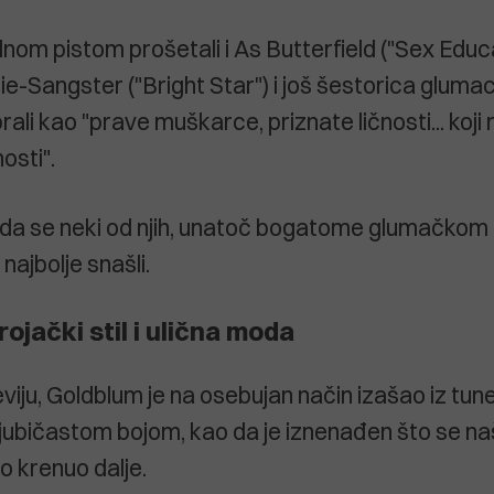
nom pistom prošetali i As Butterfield ("Sex Educa
-Sangster ("Bright Star") i još šestorica glumac
rali kao "prave muškarce, priznate ličnosti... koji
osti".
u da se neki od njih, unatoč bogatome glumačkom
š najbolje snašli.
rojački stil i ulična moda
viju, Goldblum je na osebujan način izašao iz tun
ljubičastom bojom, kao da je iznenađen što se naš
o krenuo dalje.