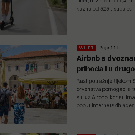
Uber, u iznosu od 1,4 mil
kazna od 525 tisuća eur
Prije 11 h
SVIJET
Airbnb s dvozn
prihoda i u drug
Rast potražnje tijekom
prvenstva pomogao je tu
su, uz Airbnb, koristi im
poput internetskih agen