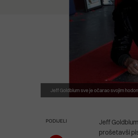
Jeff Goldblum sve je očarao svojim hodom
PODIJELI
Jeff Goldblum 
prošetavši p