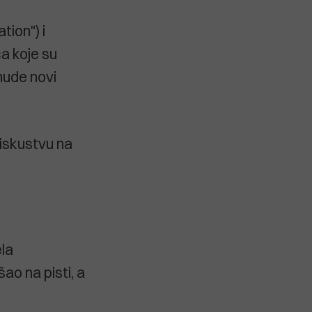
tion") i
a koje su
 nude novi
 iskustvu na
ela
ao na pisti, a