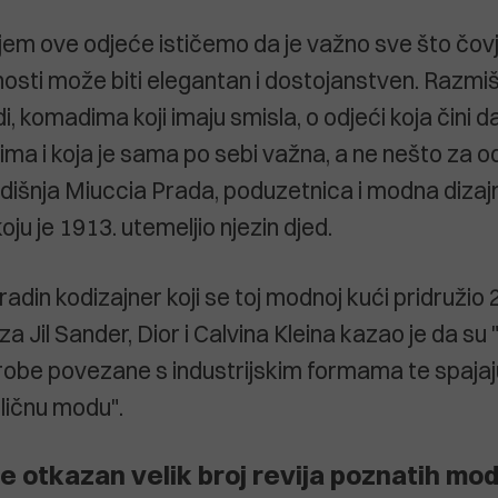
jem ove odjeće ističemo da je važno sve što čovj
osti može biti elegantan i dostojanstven. Razmišl
, komadima koji imaju smisla, o odjeći koja čini da
ima i koja je sama po sebi važna, a ne nešto za o
odišnja Miuccia Prada, poduzetnica i modna dizaj
ju je 1913. utemeljio njezin djed.
adin kodizajner koji se toj modnoj kući pridružio
 za Jil Sander, Dior i Calvina Kleina kazao je da s
be povezane s industrijskim formama te spajaj
 uličnu modu".
e otkazan velik broj revija poznatih mo