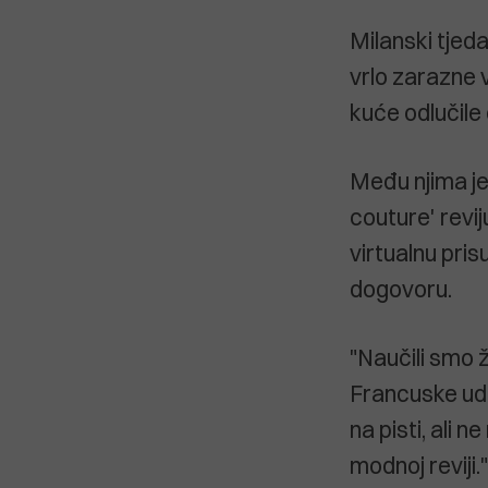
Milanski tjeda
vrlo zarazne 
kuće odlučile 
Među njima je 
couture' revi
virtualnu pris
dogovoru.
"Naučili smo 
Francuske udr
na pisti, ali 
modnoj reviji."