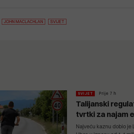
JOHN MACLACHLAN
SVIJET
Prije 7 h
SVIJET
Talijanski regul
tvrtki za najam e
Najveću kaznu dobio je L