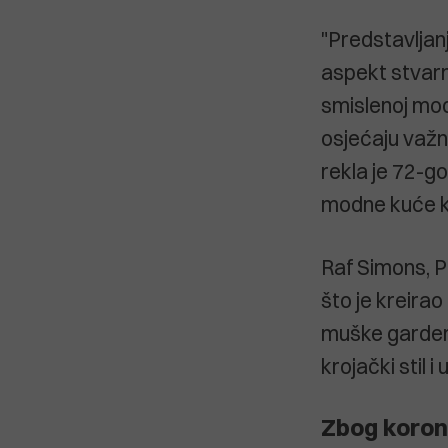
"Predstavljan
aspekt stvarn
smislenoj modi
osjećaju važn
rekla je 72-g
modne kuće ko
Raf Simons, Pr
što je kreirao
muške gardero
krojački stil i
Zbog koron