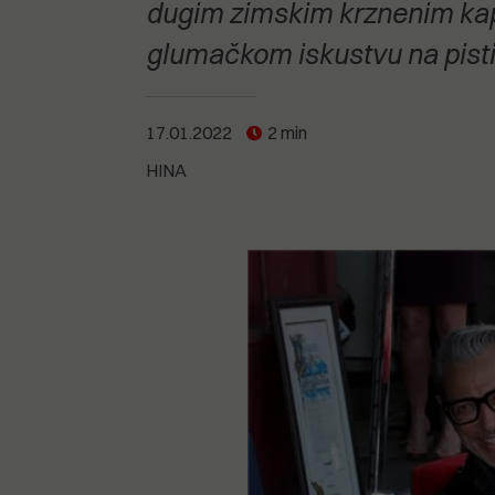
POGLEDAJTE SVE
POGLEDAJTE SVE
dugim zimskim krznenim kapu
POGLEDAJTE SVE
glumačkom iskustvu na pisti 
POGLEDAJTE SVE
17.01.2022
2 min
HINA