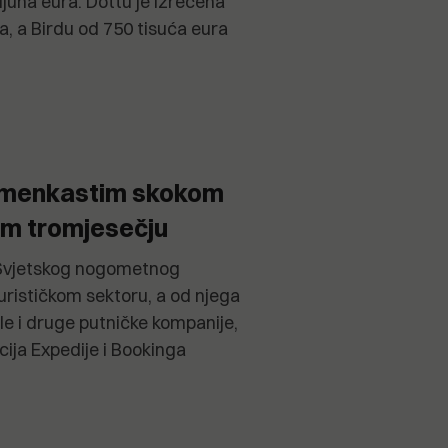
ijuna eura. Dottu je izrečena
a, a Birdu od 750 tisuća eura
amenkastim skokom
om tromjesečju
 Svjetskog nogometnog
rističkom sektoru, a od njega
ale i druge putničke kompanije,
cija Expedije i Bookinga