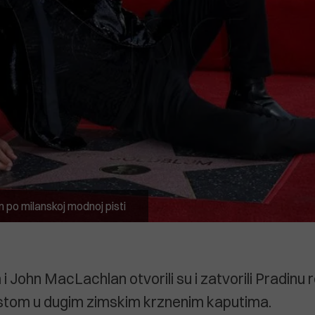
 po milanskoj modnoj pisti
i John MacLachlan otvorili su i zatvorili Pradinu r
istom u dugim zimskim krznenim kaputima.