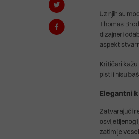
Uz njih su mod
Thomas Brodie
dizajneri odab
aspekt stvarn
Kritičari kaž
pisti i nisu ba
Elegantni k
Zatvarajući re
osvijetljenog 
zatim je vesel