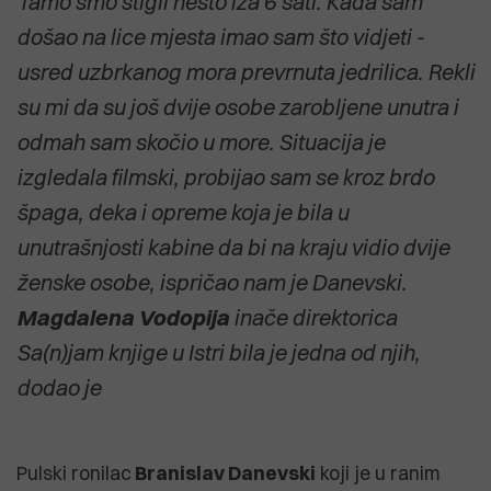
Tamo smo stigli nešto iza 6 sati. Kada sam
došao na lice mjesta imao sam što vidjeti -
usred uzbrkanog mora prevrnuta jedrilica. Rekli
su mi da su još dvije osobe zarobljene unutra i
odmah sam skočio u more. Situacija je
izgledala filmski, probijao sam se kroz brdo
špaga, deka i opreme koja je bila u
unutrašnjosti kabine da bi na kraju vidio dvije
ženske osobe, ispričao nam je Danevski.
Magdalena Vodopija
inače direktorica
Sa(n)jam knjige u Istri bila je jedna od njih,
dodao je
Pulski ronilac
Branislav Danevski
koji je u ranim