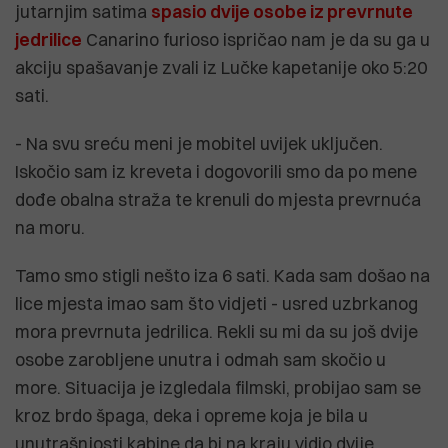
jutarnjim satima
spasio dvije osobe iz prevrnute
jedrilice
Canarino furioso ispričao nam je da su ga u
akciju spašavanje zvali iz Lučke kapetanije oko 5:20
sati.
- Na svu sreću meni je mobitel uvijek uključen.
Iskočio sam iz kreveta i dogovorili smo da po mene
dođe obalna straža te krenuli do mjesta prevrnuća
na moru.
Tamo smo stigli nešto iza 6 sati. Kada sam došao na
lice mjesta imao sam što vidjeti - usred uzbrkanog
mora prevrnuta jedrilica. Rekli su mi da su još dvije
osobe zarobljene unutra i odmah sam skočio u
more. Situacija je izgledala filmski, probijao sam se
kroz brdo špaga, deka i opreme koja je bila u
unutrašnjosti kabine da bi na kraju vidio dvije