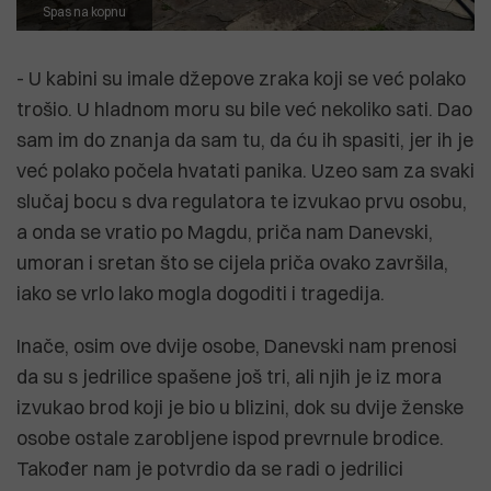
Spas na kopnu
- U kabini su imale džepove zraka koji se već polako
trošio. U hladnom moru su bile već nekoliko sati. Dao
sam im do znanja da sam tu, da ću ih spasiti, jer ih je
već polako počela hvatati panika. Uzeo sam za svaki
slučaj bocu s dva regulatora te izvukao prvu osobu,
a onda se vratio po Magdu, priča nam Danevski,
umoran i sretan što se cijela priča ovako završila,
iako se vrlo lako mogla dogoditi i tragedija.
Inače, osim ove dvije osobe, Danevski nam prenosi
da su s jedrilice spašene još tri, ali njih je iz mora
izvukao brod koji je bio u blizini, dok su dvije ženske
osobe ostale zarobljene ispod prevrnule brodice.
Također nam je potvrdio da se radi o jedrilici