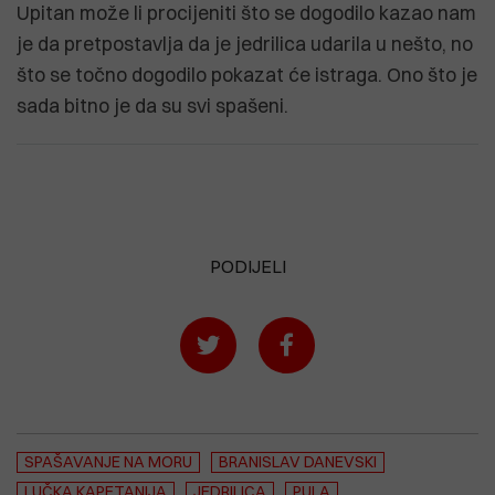
Upitan može li procijeniti što se dogodilo kazao nam
je da pretpostavlja da je jedrilica udarila u nešto, no
što se točno dogodilo pokazat će istraga. Ono što je
sada bitno je da su svi spašeni.
PODIJELI
SPAŠAVANJE NA MORU
BRANISLAV DANEVSKI
LUČKA KAPETANIJA
JEDRILICA
PULA