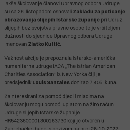
lakše školovanje članovi Upravnog odbora Udruge
su sa 26. listopadom osnovali
Zakladu za
poticanje
obrazovanja slijepih Istarske županije
pri Udruzi
slijepih bez svojstva pravne osobe te je vršiteljem
dužnosti do sjednice Upravnog odbora Udruge
imenovan
Zlatko Kuftić.
Važnost akcije je prepoznala Istarsko-američka
humanitarna udruge IACA „The Istrian American
Charities Association“ iz New Yorka čiji je
predsjednik
Louis Santales
donirao 7.405 kuna.
Zainteresirani za pomoć djeci i mladima na
školovanju mogu pomoći uplatom na žiro račun
Udruge slijepih Istarske županije
HR5423600001300163730 koji je otvoren u
Zagrebačkoj banci s pozivom na broj 26-10-2022.