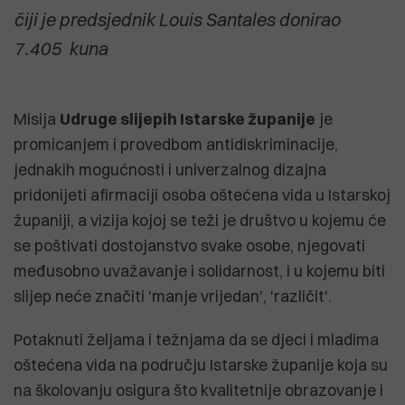
čiji je predsjednik Louis Santales donirao
7.405 kuna
Misija
Udruge slijepih Istarske županije
je
promicanjem i provedbom antidiskriminacije,
jednakih mogućnosti i univerzalnog dizajna
pridonijeti afirmaciji osoba oštećena vida u Istarskoj
županiji, a vizija kojoj se teži je društvo u kojemu će
se poštivati dostojanstvo svake osobe, njegovati
međusobno uvažavanje i solidarnost, i u kojemu biti
slijep neće značiti 'manje vrijedan', 'različit'.
Potaknuti željama i težnjama da se djeci i mladima
oštećena vida na području Istarske županije koja su
na školovanju osigura što kvalitetnije obrazovanje i