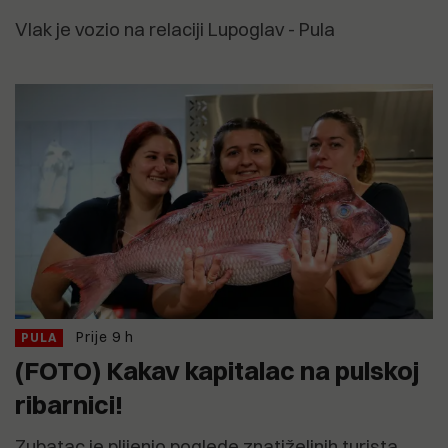
Vlak je vozio na relaciji Lupoglav - Pula
Prije 9 h
PULA
(FOTO) Kakav kapitalac na pulskoj
ribarnici!
Zubatac je plijenio poglede znatiželjnih turista