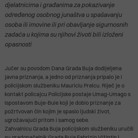
djelatnicima i građanima za pokazivanje
određenog osobnog junaštva u spašavanju
osoba ili imovine ili pri obavljanje sigurnosnih
zadaća u kojima su njihovi životi bili izloženi
opasnosti
Jučer su povodom Dana Grada Buja dodijeljena
javna priznanja, a jedno od priznanja pripalo je I
policijskom službeniku Mauriciu Prelcu. Riječ je o
kontakt policajcu Policijske postaje Umag-Umago s
Ispostavom Buje-Buie koji je dobio priznanje za
požrtvovan čin kojim je spasio ljudski život,
ugrožavajući pritom i samog sebe.
Zahvalnicu Grada Buja policijskom službeniku uručili
su gradonačelnik Grada Buja Fabrizio Vižintin i