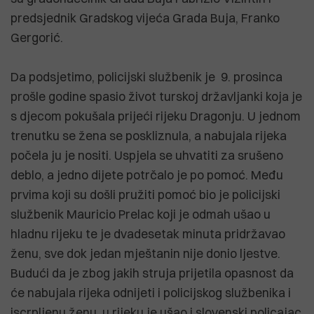
predsjednik Gradskog vijeća Grada Buja, Franko
Gergorić.
Da podsjetimo, policijski službenik je 9. prosinca
prošle godine spasio život turskoj državljanki koja je
s djecom pokušala prijeći rijeku Dragonju. U jednom
trenutku se žena se poskliznula, a nabujala rijeka
počela ju je nositi. Uspjela se uhvatiti za srušeno
deblo, a jedno dijete potrčalo je po pomoć. Među
prvima koji su došli pružiti pomoć bio je policijski
službenik Mauricio Prelac koji je odmah ušao u
hladnu rijeku te je dvadesetak minuta pridržavao
ženu, sve dok jedan mještanin nije donio ljestve.
Budući da je zbog jakih struja prijetila opasnost da
će nabujala rijeka odnijeti i policijskog službenika i
iscrpljenu ženu, u rijeku je ušao i slovenski policajac