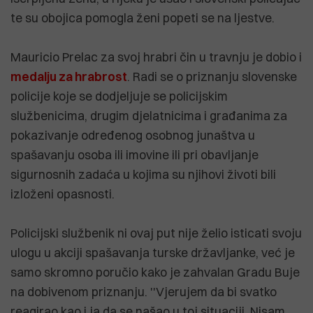
te su obojica pomogla ženi popeti se na ljestve.
Mauricio Prelac za svoj hrabri čin u travnju je dobio i
medalju za hrabrost
. Radi se o priznanju slovenske
policije koje se dodjeljuje se policijskim
službenicima, drugim djelatnicima i građanima za
pokazivanje određenog osobnog junaštva u
spašavanju osoba ili imovine ili pri obavljanje
sigurnosnih zadaća u kojima su njihovi životi bili
izloženi opasnosti.
Policijski službenik ni ovaj put nije želio isticati svoju
ulogu u akciji spašavanja turske državljanke, već je
samo skromno poručio kako je zahvalan Gradu Buje
na dobivenom priznanju. ''Vjerujem da bi svatko
reagirao kao i ja da se našao u toj situaciji. Nisam