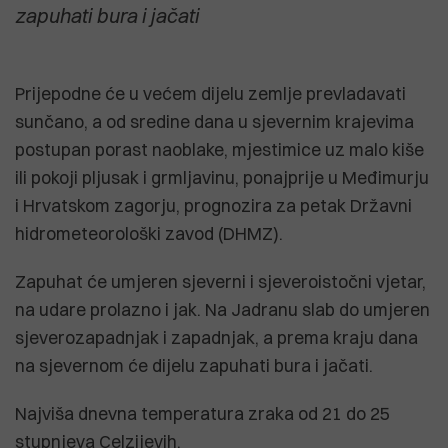
zapuhati bura i jačati
Prijepodne će u većem dijelu zemlje prevladavati
sunčano, a od sredine dana u sjevernim krajevima
postupan porast naoblake, mjestimice uz malo kiše
ili pokoji pljusak i grmljavinu, ponajprije u Međimurju
i Hrvatskom zagorju, prognozira za petak Državni
hidrometeorološki zavod (DHMZ).
Zapuhat će umjeren sjeverni i sjeveroistočni vjetar,
na udare prolazno i jak. Na Jadranu slab do umjeren
sjeverozapadnjak i zapadnjak, a prema kraju dana
na sjevernom će dijelu zapuhati bura i jačati.
Najviša dnevna temperatura zraka od 21 do 25
stupnjeva Celzijevih.