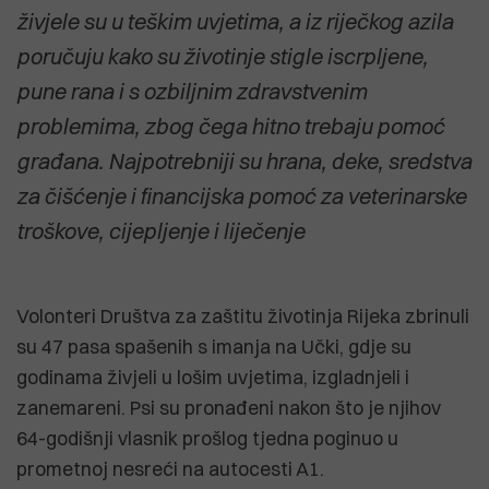
živjele su u teškim uvjetima, a iz riječkog azila
poručuju kako su životinje stigle iscrpljene,
pune rana i s ozbiljnim zdravstvenim
problemima, zbog čega hitno trebaju pomoć
građana. Najpotrebniji su hrana, deke, sredstva
za čišćenje i financijska pomoć za veterinarske
troškove, cijepljenje i liječenje
Volonteri Društva za zaštitu životinja Rijeka zbrinuli
su 47 pasa spašenih s imanja na Učki, gdje su
godinama živjeli u lošim uvjetima, izgladnjeli i
zanemareni. Psi su pronađeni nakon što je njihov
64-godišnji vlasnik prošlog tjedna poginuo u
prometnoj nesreći na autocesti A1.