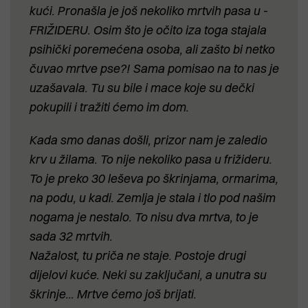
kući. Pronašla je još nekoliko mrtvih pasa u -
FRIŽIDERU. Osim što je očito iza toga stajala
psihički poremećena osoba, ali zašto bi netko
čuvao mrtve pse?! Sama pomisao na to nas je
uzašavala. Tu su bile i mace koje su dečki
pokupili i tražiti ćemo im dom.
Kada smo danas došli, prizor nam je zaledio
krv u žilama. To nije nekoliko pasa u frižideru.
To je preko 30 leševa po škrinjama, ormarima,
na podu, u kadi. Zemlja je stala i tlo pod našim
nogama je nestalo. To nisu dva mrtva, to je
sada 32 mrtvih.
Nažalost, tu priča ne staje. Postoje drugi
dijelovi kuće. Neki su zaključani, a unutra su
škrinje... Mrtve ćemo još brijati.