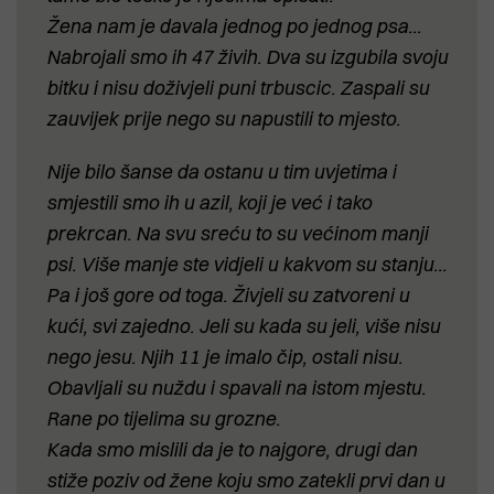
Žena nam je davala jednog po jednog psa...
Nabrojali smo ih 47 živih. Dva su izgubila svoju
bitku i nisu doživjeli puni trbuscic. Zaspali su
zauvijek prije nego su napustili to mjesto.
Nije bilo šanse da ostanu u tim uvjetima i
smjestili smo ih u azil, koji je već i tako
prekrcan. Na svu sreću to su većinom manji
psi. Više manje ste vidjeli u kakvom su stanju...
Pa i još gore od toga. Živjeli su zatvoreni u
kući, svi zajedno. Jeli su kada su jeli, više nisu
nego jesu. Njih 11 je imalo čip, ostali nisu.
Obavljali su nuždu i spavali na istom mjestu.
Rane po tijelima su grozne.
Kada smo mislili da je to najgore, drugi dan
stiže poziv od žene koju smo zatekli prvi dan u