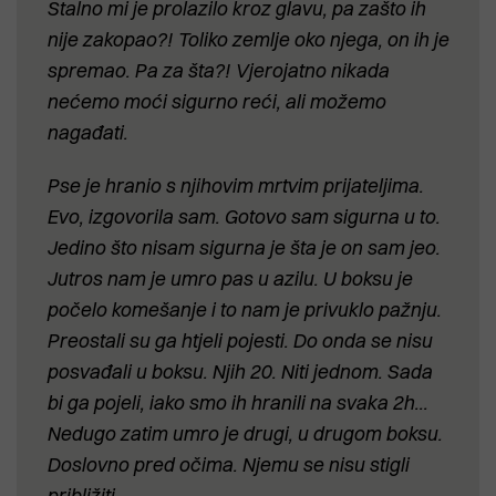
Stalno mi je prolazilo kroz glavu, pa zašto ih
nije zakopao?! Toliko zemlje oko njega, on ih je
spremao. Pa za šta?! Vjerojatno nikada
nećemo moći sigurno reći, ali možemo
nagađati.
Pse je hranio s njihovim mrtvim prijateljima.
Evo, izgovorila sam. Gotovo sam sigurna u to.
Jedino što nisam sigurna je šta je on sam jeo.
Jutros nam je umro pas u azilu. U boksu je
počelo komešanje i to nam je privuklo pažnju.
Preostali su ga htjeli pojesti. Do onda se nisu
posvađali u boksu. Njih 20. Niti jednom. Sada
bi ga pojeli, iako smo ih hranili na svaka 2h...
Nedugo zatim umro je drugi, u drugom boksu.
Doslovno pred očima. Njemu se nisu stigli
približiti.