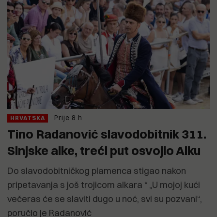
Prije 8 h
HRVATSKA
Tino Radanović slavodobitnik 311.
Sinjske alke, treći put osvojio Alku
Do slavodobitničkog plamenca stigao nakon
pripetavanja s još trojicom alkara * „U mojoj kući
večeras će se slaviti dugo u noć, svi su pozvani“,
poručio je Radanović