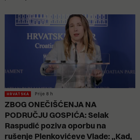
Prije 8 h
HRVATSKA
ZBOG ONEČIŠĆENJA NA
PODRUČJU GOSPIĆA: Selak
Raspudić poziva oporbu na
rušenje Plenkovićeve Vlade: „Kad,