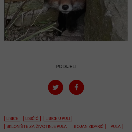
PODIJELI
LISICE
LISIČIĆ
LISICE U PULI
SKLONIŠTE ZA ŽIVOTINJE PULA
BOJAN ZIDARIĆ
PULA