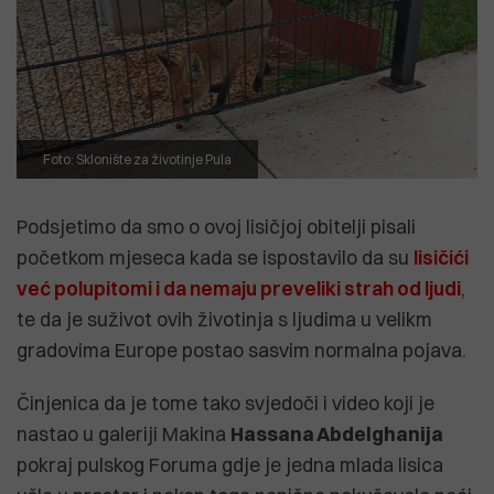
Foto: Sklonište za životinje Pula
Podsjetimo da smo o ovoj lisičjoj obitelji pisali
početkom mjeseca kada se ispostavilo da su
lisičići
već polupitomi i da nemaju preveliki strah od ljudi
,
te da je suživot ovih životinja s ljudima u velikm
gradovima Europe postao sasvim normalna pojava.
Činjenica da je tome tako svjedoči i video koji je
nastao u galeriji Makina
Hassana Abdelghanija
pokraj pulskog Foruma gdje je jedna mlada lisica