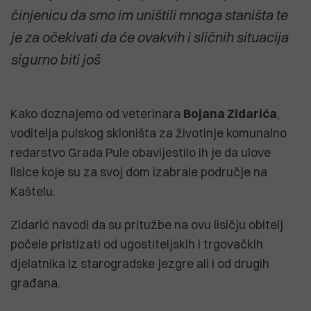
činjenicu da smo im uništili mnoga staništa te
je za očekivati da će ovakvih i sličnih situacija
sigurno biti još
Kako doznajemo od veterinara
Bojana Zidarića
,
voditelja pulskog skloništa za životinje komunalno
redarstvo Grada Pule obavijestilo ih je da ulove
lisice koje su za svoj dom izabrale područje na
Kaštelu.
Zidarić navodi da su pritužbe na ovu lisičju obitelj
počele pristizati od ugostiteljskih i trgovačkih
djelatnika iz starogradske jezgre ali i od drugih
građana.