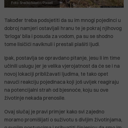
Foto: Srećko Niketić/Pixsell
Također treba podsjetiti da su im mnogi pojedinci u
dobroj namjeri ostavljali hranu te je pokraj njihovog
'brloga' bila i posuda za vodom, pa su se shodno
tome lisičići naviknuli i prestali plašiti ljudi.
Ipak, postavlja se opravdano pitanje, jesu li im time
učinili uslugu jer je velika vjerojatnost da će se i na
novoj lokaciji približavati ljudima, te tako opet
navući reakciju pojedinaca koji još uvijek reagiraju
na potencijalni strah od bjesnoće, koju su ove
životinje nekada prenosile.
Ovaj slučaj je pravi primjer kako svi zajedno
moramo promišljati o suživotu s divljim životinjama,
o svojim postupcima i prihvatiti činjenicu da smo im