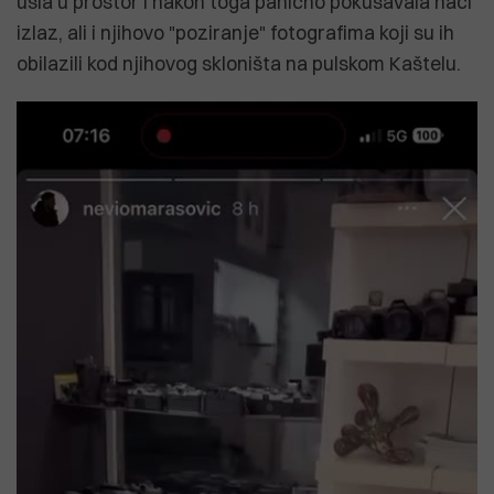
ušla u prostor i nakon toga panično pokušavala naći
izlaz, ali i njihovo "poziranje" fotografima koji su ih
obilazili kod njihovog skloništa na pulskom Kaštelu.