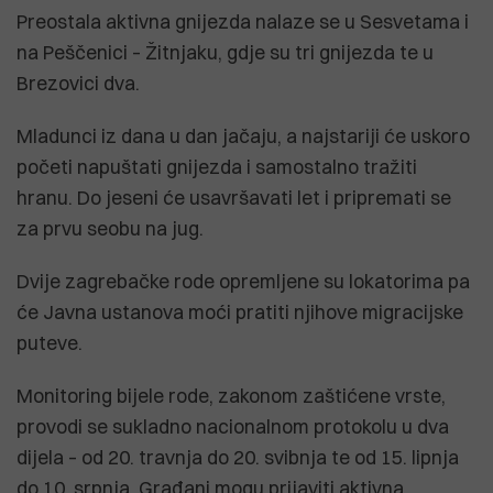
Preostala aktivna gnijezda nalaze se u Sesvetama i
na Peščenici – Žitnjaku, gdje su tri gnijezda te u
Brezovici dva.
Mladunci iz dana u dan jačaju, a najstariji će uskoro
početi napuštati gnijezda i samostalno tražiti
hranu. Do jeseni će usavršavati let i pripremati se
za prvu seobu na jug.
Dvije zagrebačke rode opremljene su lokatorima pa
će Javna ustanova moći pratiti njihove migracijske
puteve.
Monitoring bijele rode, zakonom zaštićene vrste,
provodi se sukladno nacionalnom protokolu u dva
dijela – od 20. travnja do 20. svibnja te od 15. lipnja
do 10. srpnja. Građani mogu prijaviti aktivna