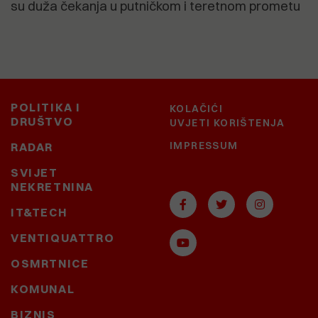
su duža čekanja u putničkom i teretnom prometu
POLITIKA I
KOLAČIĆI
DRUŠTVO
UVJETI KORIŠTENJA
IMPRESSUM
RADAR
SVIJET
NEKRETNINA
IT&TECH
VENTIQUATTRO
OSMRTNICE
KOMUNAL
BIZNIS