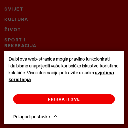
SVIJET
KULTURA
ŽIVOT
SPORT I
REKREACIJA
CRNA KRONIKA
Da bi ova web-stranica mogla pravilno funkcionirati
i da bismo unaprijedili vaše korisničko iskustvo, koristimo
BAŠTARDINI I PRAVI
kolačiće. Više informacija potražite u našim
uvjetima
KRASNA ZEMLJA
korištenja
.
PRIHVATI SVE
©2022 Istra24 - istarske digitalne novine
Prilagodi postavke