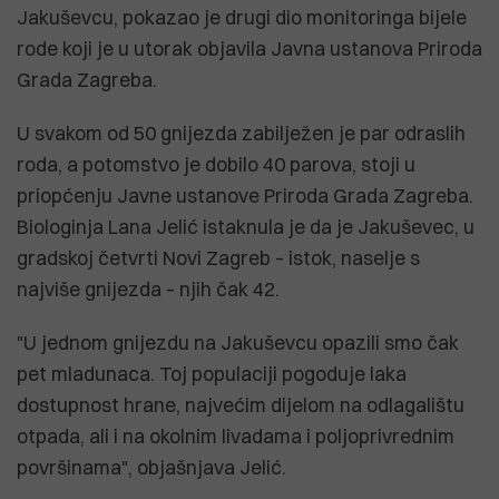
Jakuševcu, pokazao je drugi dio monitoringa bijele
rode koji je u utorak objavila Javna ustanova Priroda
Grada Zagreba.
U svakom od 50 gnijezda zabilježen je par odraslih
roda, a potomstvo je dobilo 40 parova, stoji u
priopćenju Javne ustanove Priroda Grada Zagreba.
Biologinja Lana Jelić istaknula je da je Jakuševec, u
gradskoj četvrti Novi Zagreb – istok, naselje s
najviše gnijezda – njih čak 42.
"U jednom gnijezdu na Jakuševcu opazili smo čak
pet mladunaca. Toj populaciji pogoduje laka
dostupnost hrane, najvećim dijelom na odlagalištu
otpada, ali i na okolnim livadama i poljoprivrednim
površinama", objašnjava Jelić.