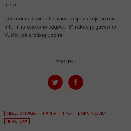
ništa.
"Ja znam za samo tri transakcije za koje su nas
pitali i na koje smo odgovorili", rekao je guverner
Vujčić još prošlog tjedna.
PODIJELI
INDEX ISTRAGA
HANFA
HNB
BORIS VUJČIĆ
HRVATSKA