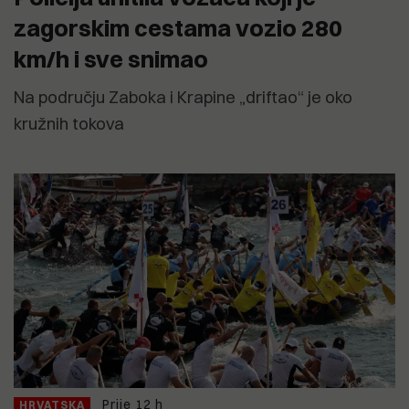
zagorskim cestama vozio 280
km/h i sve snimao
Na području Zaboka i Krapine „driftao“ je oko
kružnih tokova
Prije 12 h
HRVATSKA