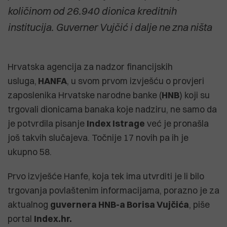
količinom od 26.940 dionica kreditnih
institucija. Guverner Vujčić i dalje ne zna ništa
Hrvatska agencija za nadzor financijskih
usluga,
HANFA
, u svom prvom izvješću o provjeri
zaposlenika Hrvatske narodne banke (
HNB
) koji su
trgovali dionicama banaka koje nadziru, ne samo da
je potvrdila pisanje
Index Istrage
već je pronašla
još takvih slučajeva. Točnije 17 novih pa ih je
ukupno 58.
Prvo izvješće Hanfe, koja tek ima utvrditi je li bilo
trgovanja povlaštenim informacijama, porazno je za
aktualnog
guvernera HNB-a Borisa Vujčića
, piše
portal
Index.hr.