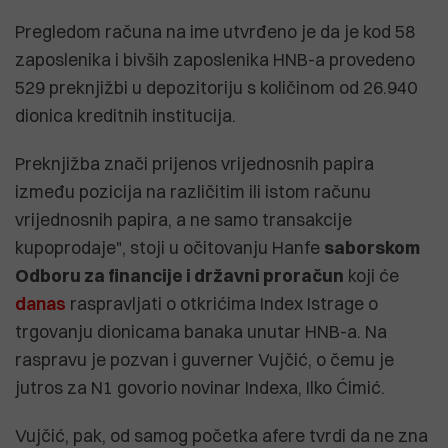
Pregledom računa na ime utvrđeno je da je kod 58
zaposlenika i bivših zaposlenika HNB-a provedeno
529 preknjižbi u depozitoriju s količinom od 26.940
dionica kreditnih institucija.
Preknjižba znači prijenos vrijednosnih papira
između pozicija na različitim ili istom računu
vrijednosnih papira, a ne samo transakcije
kupoprodaje", stoji u očitovanju Hanfe
saborskom
Odboru za financije i državni proračun
koji će
danas
raspravljati o otkrićima Index Istrage o
trgovanju dionicama banaka unutar HNB-a. Na
raspravu je pozvan i guverner Vujčić, o čemu je
jutros za N1 govorio novinar Indexa, Ilko Ćimić.
Vujčić, pak, od samog početka afere tvrdi da ne zna