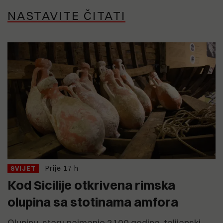
NASTAVITE ČITATI
Prije 17 h
SVIJET
Kod Sicilije otkrivena rimska
olupina sa stotinama amfora
Olupinu, staru najmanje 2100 godina, talijanski