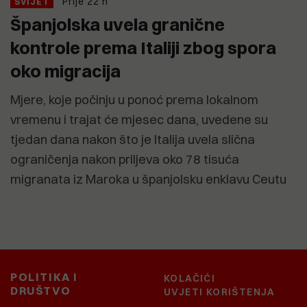
Prije 22 h
SVIJET
Španjolska uvela granične
kontrole prema Italiji zbog spora
oko migracija
Mjere, koje počinju u ponoć prema lokalnom
vremenu i trajat će mjesec dana, uvedene su
tjedan dana nakon što je Italija uvela slična
ograničenja nakon priljeva oko 78 tisuća
migranata iz Maroka u španjolsku enklavu Ceutu
POLITIKA I
KOLAČIĆI
DRUŠTVO
UVJETI KORIŠTENJA