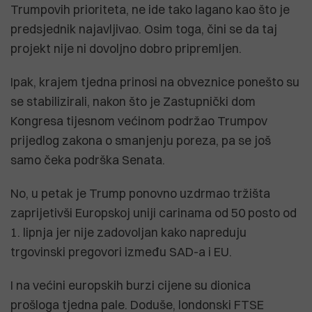
Trumpovih prioriteta, ne ide tako lagano kao što je
predsjednik najavljivao. Osim toga, čini se da taj
projekt nije ni dovoljno dobro pripremljen.
Ipak, krajem tjedna prinosi na obveznice ponešto su
se stabilizirali, nakon što je Zastupnički dom
Kongresa tijesnom većinom podržao Trumpov
prijedlog zakona o smanjenju poreza, pa se još
samo čeka podrška Senata.
No, u petak je Trump ponovno uzdrmao tržišta
zaprijetivši Europskoj uniji carinama od 50 posto od
1. lipnja jer nije zadovoljan kako napreduju
trgovinski pregovori između SAD-a i EU.
I na većini europskih burzi cijene su dionica
prošloga tjedna pale. Doduše, londonski FTSE