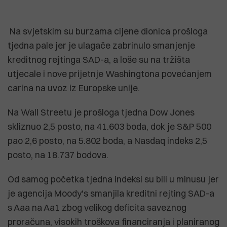
Na svjetskim su burzama cijene dionica prošloga
tjedna pale jer je ulagače zabrinulo smanjenje
kreditnog rejtinga SAD-a, a loše su na tržišta
utjecale i nove prijetnje Washingtona povećanjem
carina na uvoz iz Europske unije.
Na Wall Streetu je prošloga tjedna Dow Jones
skliznuo 2,5 posto, na 41.603 boda, dok je S&P 500
pao 2,6 posto, na 5.802 boda, a Nasdaq indeks 2,5
posto, na 18.737 bodova.
Od samog početka tjedna indeksi su bili u minusu jer
je agencija Moody's smanjila kreditni rejting SAD-a
s Aaa na Aa1 zbog velikog deficita saveznog
proračuna, visokih troškova financiranja i planiranog