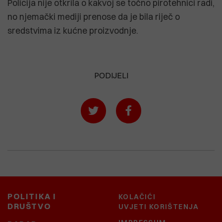
Policija nije otkrila o kakvoj se točno pirotehnici radi,
no njemački mediji prenose da je bila riječ o
sredstvima iz kućne proizvodnje.
PODIJELI
POLITIKA I
KOLAČIĆI
DRUŠTVO
UVJETI KORIŠTENJA