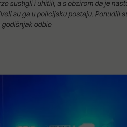
zo sustigli i uhitili, a s obzirom da je nas
stanovanje,
kulturu..."
veli su ga u policijsku postaju. Ponudili 
3-godišnjak odbio