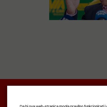
POLITIKA I DRUŠTVO
RADAR
SVIJET N
KOMUNAL
BIZNIS
SVIJET
KULTURA
Da bi ova web-stranica mogla pravilno funkcionirati i 