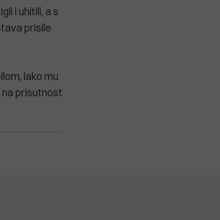
 i uhitili, a s
tava prisile
bilom, iako mu
 na prisutnost