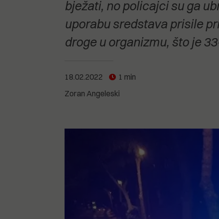
POGLEDAJTE SVE
POGLEDAJTE SVE
bježati, no policajci su ga ubr
POGLEDAJTE SVE
uporabu sredstava prisile pri
droge u organizmu, što je 3
POGLEDAJTE SVE
18.02.2022
1 min
Zoran Angeleski