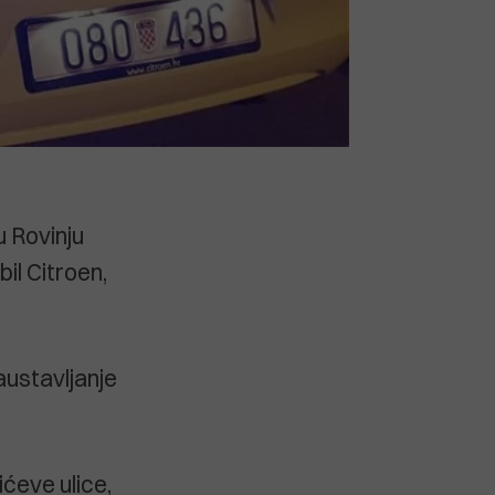
 u Rovinju
il Citroen,
austavljanje
ićeve ulice,