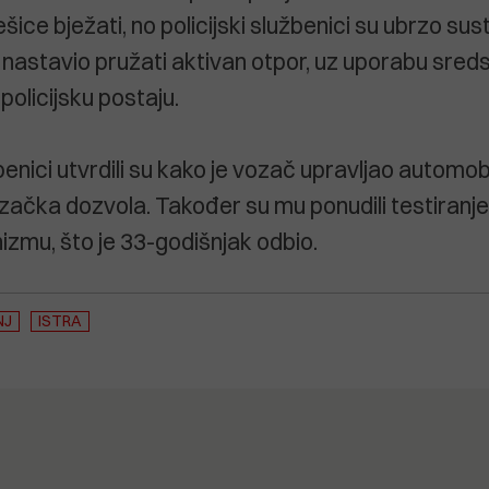
šice bježati, no policijski službenici su ubrzo sustigli
 nastavio pružati aktivan otpor, uz uporabu sreds
 policijsku postaju.
žbenici utvrdili su kako je vozač upravljao automo
začka dozvola. Također su mu ponudili testiranje
izmu, što je 33-godišnjak odbio.
NJ
ISTRA