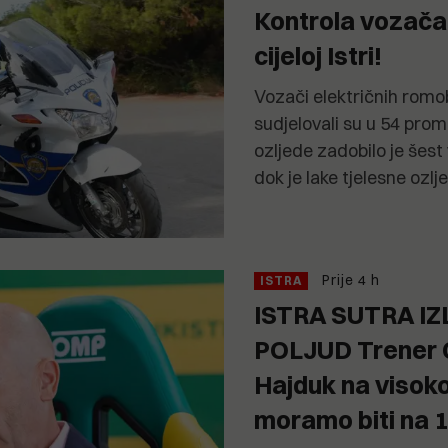
Kontrola vozača
cijeloj Istri!
Vozači električnih romob
sudjelovali su u 54 pro
ozljede zadobilo je šest
dok je lake tjelesne ozlj
Prije 4 h
ISTRA
ISTRA SUTRA IZ
POLJUD Trener 
Hajduk na visokoj
moramo biti na 