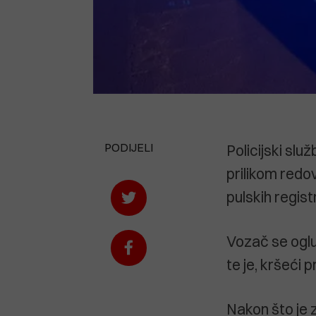
PODIJELI
Policijski služ
prilikom redo
pulskih regist
Vozač se oglu
te je, kršeći
Nakon što je 