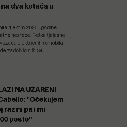
 na dva kotača u
ila tijekom 2026., godine
metne nesreće. Teške tjelesne
 vozača električnih romobila
ede zadobilo njih 34
LAZI NA UŽARENI
Cabello: "Očekujem
 razini pa i mi
100 posto"