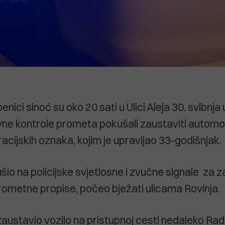
benici sinoć su oko 20 sati u Ulici Aleja 30. svibnja
vne kontrole prometa pokušali zaustaviti automob
racijskih oznaka, kojim je upravljao 33-godišnjak.
šio na policijske svjetlosne i zvučne signale za z
 prometne propise, počeo bježati ulicama Rovinja.
zaustavio vozilo na pristupnoj cesti nedaleko Rad