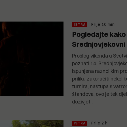
Prije 10 min
ISTRA
Pogledajte kako 
Srednjovjekovni 
Prošlog vikenda u Svetv
poznati 14. Srednjovjeko
ispunjena raznolikim pro
priliku zakoračiti nekoli
turnira, nastupa s vatrom
štandova, ovo je tek dj
doživjeti.
Prije 2 h
ISTRA