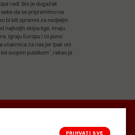
ipa radi. Bio je dugačak
od sebe da se pripremimo na
o bi bili spremni za nedjeljni
d najboljih ekipa lige, imaju
re, igraju Europu i to puno
na utakmica za nas jer ipak oni
red svojom publikom", rekao je
SMRTNICE
BAŠTARDINI I
KRASNA
PRAVI
ZEMLJA
PRIHVATI SVE