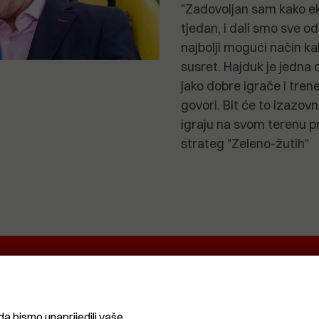
"Zadovoljan sam kako ek
tjedan, i dali smo sve 
najbolji mogući način kak
susret. Hajduk je jedna o
jako dobre igrače i trene
govori. Bit će to izazov
igraju na svom terenu p
strateg "Zeleno-žutih"
EKRETNINA
IT&TECH
VENTIQUATTRO
O
ŽIVOT
SPORT I
CRNA
REKREACIJA
KRONIKA
da bismo unaprijedili vaše