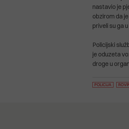
nastavio je pje
obzirom da je
priveli su ga u
Policijski slu
je oduzeta vo
droge u organ
POLICIJA
ROVI