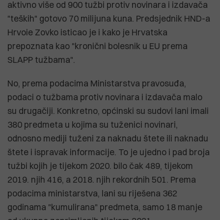
aktivno više od 900 tužbi protiv novinara i izdavača
"teških" gotovo 70 milijuna kuna. Predsjednik HND-a
Hrvoie Zovko isticao je i kako je Hrvatska
prepoznata kao "kronični bolesnik u EU prema
SLAPP tužbama".
No, prema podacima Ministarstva pravosuđa,
podaci o tužbama protiv novinara i izdavača malo
su drugačiji. Konkretno, općinski su sudovi lani imali
380 predmeta u kojima su tuženici novinari,
odnosno mediji tuženi za naknadu štete ili naknadu
štete i ispravak informacije. To je ujedno i pad broja
tužbi kojih je tijekom 2020. bilo čak 489, tijekom
2019. njih 416, a 2018. njih rekordnih 501. Prema
podacima ministarstva, lani su riješena 362
godinama "kumulirana" predmeta, samo 18 manje