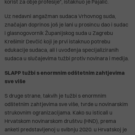
korist za obje profesije", istaknuo je Pajalić.
Uz nedavni angažman sudaca Vrhovnog suda,
značajan doprinos još je lani u prosincu dao i sudac
i glasnogovornik Županijskog suda u Zagrebu
Krešimir Devčić koji je prvi istaknuo potrebu
edukacije sudaca, ali i uvođenja specijaliziranih
sudaca u slučajevima tužbi protiv novinara i medija.
SLAPP tužbi s enormnim odštetnim zahtjevima
sve više
S druge strane, takvih je tužbi s enormnim
odštetnim zahtjevima sve više, tvrde u novinarskim
strukovnim ogranizacijama. Kako su isticali u
Hrvatskom novinarskom društvu (HND), prema
anketi predstavljenoj u svibnju 2020. u Hrvatskoj je