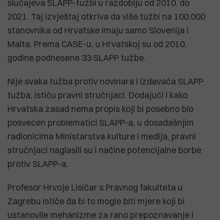
slučajeva SLAPP-tužbi u razdoblju od 2010. do
2021. Taj izvještaj otkriva da više tužbi na 100.000
stanovnika od Hrvatske imaju samo Slovenija i
Malta. Prema CASE-u, u Hrvatskoj su od 2010.
godine podnesene 33 SLAPP tužbe.
Nije svaka tužba protiv novinara i izdavača SLAPP
tužba, ističu pravni stručnjaci. Dodajući i kako
Hrvatska zasad nema propis koji bi posebno bio
posvećen problematici SLAPP-a, u dosadašnjim
radionicima Ministarstva kulture i medija, pravni
stručnjaci naglasili su i načine potencijalne borbe
protiv SLAPP-a.
Profesor Hrvoje Lisičar s Pravnog fakulteta u
Zagrebu ističe da bi to mogle biti mjere koji bi
ustanovile mehanizme za rano prepoznavanje i