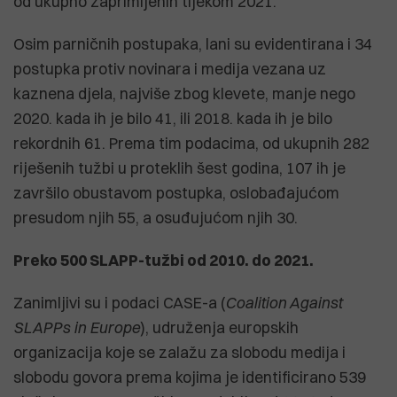
od ukupno zaprimljenih tijekom 2021.
Osim parničnih postupaka, lani su evidentirana i 34
postupka protiv novinara i medija vezana uz
kaznena djela, najviše zbog klevete, manje nego
2020. kada ih je bilo 41, ili 2018. kada ih je bilo
rekordnih 61. Prema tim podacima, od ukupnih 282
riješenih tužbi u proteklih šest godina, 107 ih je
završilo obustavom postupka, oslobađajućom
presudom njih 55, a osuđujućom njih 30.
Preko 500 SLAPP-tužbi od 2010. do 2021.
Zanimljivi su i podaci CASE-a (
Coalition Against
SLAPPs in Europe
), udruženja europskih
organizacija koje se zalažu za slobodu medija i
slobodu govora prema kojima je identificirano 539