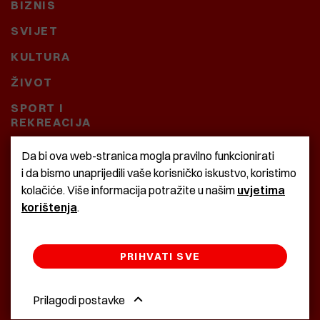
BIZNIS
SVIJET
KULTURA
ŽIVOT
SPORT I
REKREACIJA
CRNA KRONIKA
Da bi ova web-stranica mogla pravilno funkcionirati
i da bismo unaprijedili vaše korisničko iskustvo, koristimo
BAŠTARDINI I PRAVI
kolačiće. Više informacija potražite u našim
uvjetima
KRASNA ZEMLJA
korištenja
.
PRIHVATI SVE
©2022 Istra24 - istarske digitalne novine
Prilagodi postavke