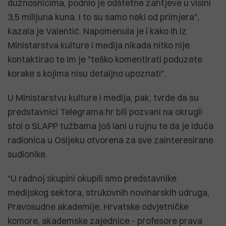
dužnosnicima, podnio je odštetne zahtjeve u visini
3,5 milijuna kuna. I to su samo neki od primjera",
kazala je Valentić. Napomenula je i kako ih iz
Ministarstva kulture i medija nikada nitko nije
kontaktirao te im je "teško komentirati poduzete
korake s kojima nisu detaljno upoznati".
U Ministarstvu kulture i medija, pak, tvrde da su
predstavnici Telegrama.hr bili pozvani na okrugli
stol o SLAPP tužbama još lani u rujnu te da je iduća
radionica u Osijeku otvorena za sve zainteresirane
sudionike.
"U radnoj skupini okupili smo predstavnike
medijskog sektora, strukovnih novinarskih udruga,
Pravosudne akademije, Hrvatske odvjetničke
komore, akademske zajednice - profesore prava