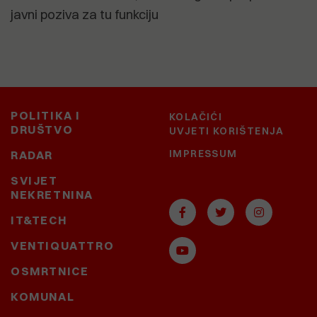
javni poziva za tu funkciju
POLITIKA I
KOLAČIĆI
DRUŠTVO
UVJETI KORIŠTENJA
IMPRESSUM
RADAR
SVIJET
NEKRETNINA
IT&TECH
VENTIQUATTRO
OSMRTNICE
KOMUNAL