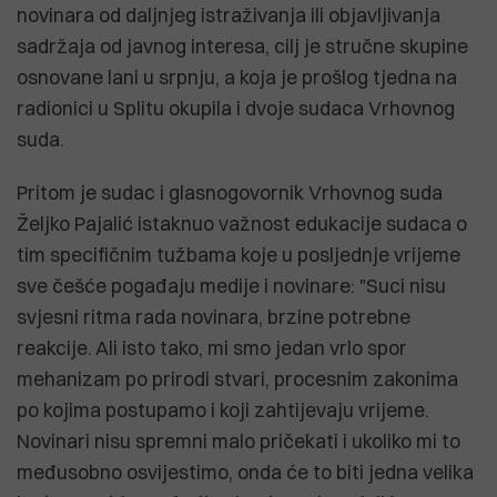
novinara od daljnjeg istraživanja ili objavljivanja
sadržaja od javnog interesa, cilj je stručne skupine
osnovane lani u srpnju, a koja je prošlog tjedna na
radionici u Splitu okupila i dvoje sudaca Vrhovnog
suda.
Pritom je sudac i glasnogovornik Vrhovnog suda
Željko Pajalić istaknuo važnost edukacije sudaca o
tim specifičnim tužbama koje u posljednje vrijeme
sve češće pogađaju medije i novinare: "Suci nisu
svjesni ritma rada novinara, brzine potrebne
reakcije. Ali isto tako, mi smo jedan vrlo spor
mehanizam po prirodi stvari, procesnim zakonima
po kojima postupamo i koji zahtijevaju vrijeme.
Novinari nisu spremni malo pričekati i ukoliko mi to
međusobno osvijestimo, onda će to biti jedna velika