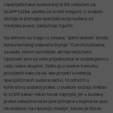
i specijalizirane sudove koji bi bili zaduženi za
SLAPP tužbe, ukoliko će to biti moguće. U svakom
slučaju bi pomogla specijalizacija sudaca za
medijsko pravo, zaključuje Ogurlić.
Na sličnom su tragu i u 24sata, "admiralskom" brodu
konkurentskog izdavača Styrije. "O protutužbama,
za sada, nismo razmišljali, ali nije isključeno.
Upoznati smo sa svim prijedlozima te sudjelujemo u
radu radne skupine. Teško je u ovome trenutku
procijeniti kako će se, ako projekt uvođenja
specijaliziranih sudaca saživi, to odraziti u
konkretnoj sudskoj praksi. U svakom slučaju trebao
bi to biti kakav-takav korak naprijed, jer u sudskoj
praksi nailazimo na brojne primjere u kojima se suci
ne snalaze i ne razumiju medije", kazao je Goran