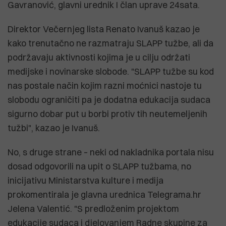
Gavranović, glavni urednik I član uprave 24sata.
Direktor Večernjeg lista Renato Ivanuš kazao je
kako trenutačno ne razmatraju SLAPP tužbe, ali da
podržavaju aktivnosti kojima je u cilju održati
medijske i novinarske slobode. "SLAPP tužbe su kod
nas postale način kojim razni moćnici nastoje tu
slobodu ograničiti pa je dodatna edukacija sudaca
sigurno dobar put u borbi protiv tih neutemeljenih
tužbi", kazao je Ivanuš.
No, s druge strane – neki od nakladnika portala nisu
dosad odgovorili na upit o SLAPP tužbama, no
inicijativu Ministarstva kulture i medija
prokomentirala je glavna urednica Telegrama.hr
Jelena Valentić. "S predloženim projektom
edukacije sudaca i djelovanjem Radne skupine za