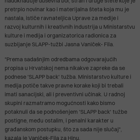
nadoknađuje duševna bol, strah i druge štete koje je
pretrpio novinar kao i materijalna šteta koja mu je
nastala, ističe ravnateljica Uprave za medije i
razvoj kulturnih i kreativnih industrija u Ministarstvu
kulture i medija i organizatorica radionica za
suzbijanje SLAPP-tužbi Jasna Vaniček- Fila.
"Prema sadašnjim odredbama odgovarajućih
propisa u Hrvatskoj nema nikakve zapreke da se
podnese 'SLAPP back' tužba. Ministarstvo kulture i
medija potiče takve pravne korake koji bi trebali
imati sanacijski, ali i preventivni učinak. U radnoj
skupini razmatramo mogućnosti kako bismo
potaknuli da se podnošenjem 'SLAPP back' tužbe
postigne, među ostalim, i penalni karakter u
građanskom postupku, što za sada nije slučaj",
kazala je Vaniček-Fila za Hinu.