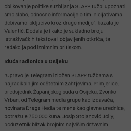
oblikovanje politike suzbijanja SLAPP tužbi upoznati
smo slabo, odnosno informacije o tim inicijativama
dobivamo isključivo kroz druge medije", kazala je
Valentić. Dodala je i kako je sukladno broju
istraživačkih tekstova i objavljenih otkrića, ta
redakcija pod iznimnim pritiskom.
Iduća radionica u Osijeku
"Upravo je Telegram izložen SLAPP tužbama s
najradikalnijim odštetnim zahtjevima. Primjerice,
predsjednik Županijskog suda u Osijeku, Zvonko
Vrban, od Telegram media grupe kao izdavača,
novinara Drage Hedla te mene kao glavne urednice,
potražuje 750.000 kuna. Josip Stojanović Jolly,
poduzetnik blizak brojnim najvišim državnim