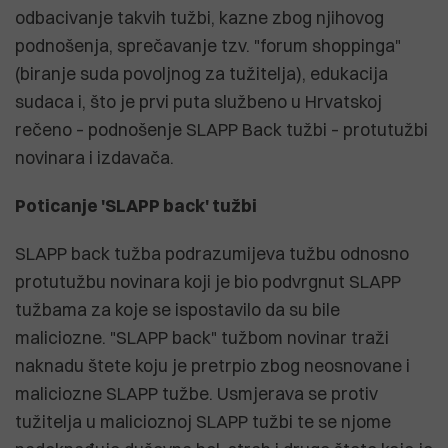
odbacivanje takvih tužbi, kazne zbog njihovog
podnošenja, sprečavanje tzv. "forum shoppinga"
(biranje suda povoljnog za tužitelja), edukacija
sudaca i, što je prvi puta službeno u Hrvatskoj
rečeno – podnošenje SLAPP Back tužbi – protutužbi
novinara i izdavača.
Poticanje 'SLAPP back' tužbi
SLAPP back tužba podrazumijeva tužbu odnosno
protutužbu novinara koji je bio podvrgnut SLAPP
tužbama za koje se ispostavilo da su bile
maliciozne. "SLAPP back" tužbom novinar traži
naknadu štete koju je pretrpio zbog neosnovane i
maliciozne SLAPP tužbe. Usmjerava se protiv
tužitelja u malicioznoj SLAPP tužbi te se njome