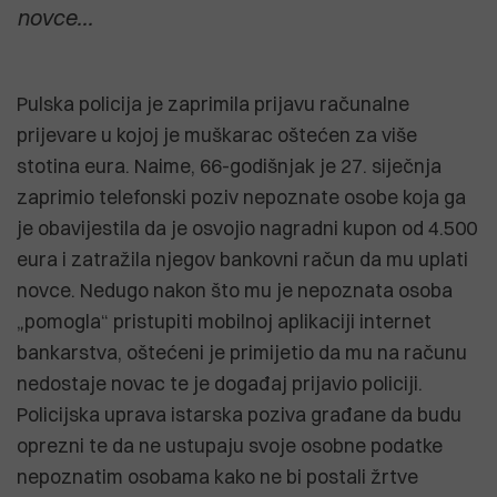
novce...
Pulska policija je zaprimila prijavu računalne
prijevare u kojoj je muškarac oštećen za više
stotina eura. Naime, 66-godišnjak je 27. siječnja
zaprimio telefonski poziv nepoznate osobe koja ga
je obavijestila da je osvojio nagradni kupon od 4.500
eura i zatražila njegov bankovni račun da mu uplati
novce. Nedugo nakon što mu je nepoznata osoba
„pomogla“ pristupiti mobilnoj aplikaciji internet
bankarstva, oštećeni je primijetio da mu na računu
nedostaje novac te je događaj prijavio policiji.
Policijska uprava istarska poziva građane da budu
oprezni te da ne ustupaju svoje osobne podatke
nepoznatim osobama kako ne bi postali žrtve