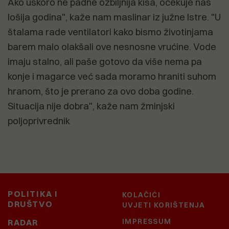
Ako uskoro ne padne ozbiljnija kiša, očekuje nas
lošija godina", kaže nam maslinar iz južne Istre. "U
štalama rade ventilatori kako bismo životinjama
barem malo olakšali ove nesnosne vrućine. Vode
imaju stalno, ali paše gotovo da više nema pa
konje i magarce već sada moramo hraniti suhom
hranom, što je prerano za ovo doba godine.
Situacija nije dobra", kaže nam žminjski
poljoprivrednik
POLITIKA I
KOLAČIĆI
DRUŠTVO
UVJETI KORIŠTENJA
IMPRESSUM
RADAR