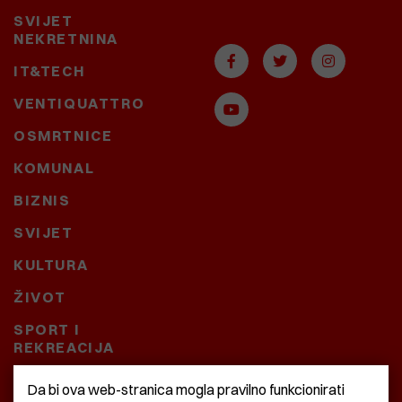
SVIJET
NEKRETNINA
IT&TECH
VENTIQUATTRO
OSMRTNICE
KOMUNAL
BIZNIS
SVIJET
KULTURA
ŽIVOT
SPORT I
REKREACIJA
CRNA KRONIKA
Da bi ova web-stranica mogla pravilno funkcionirati