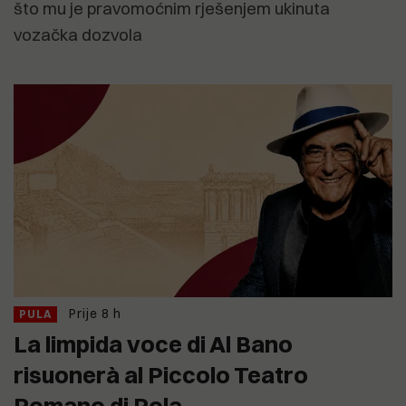
što mu je pravomoćnim rješenjem ukinuta
vozačka dozvola
Prije 8 h
PULA
La limpida voce di Al Bano
risuonerà al Piccolo Teatro
Romano di Pola