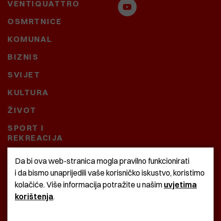
VENTIQUATTRO
OSMRTNICE
KOMUNAL
BIZNIS
SVIJET
KULTURA
ŽIVOT
SPORT I
REKREACIJA
CRNA KRONIKA
Da bi ova web-stranica mogla pravilno funkcionirati
i da bismo unaprijedili vaše korisničko iskustvo, koristimo
BAŠTARDINI I PRAVI
kolačiće. Više informacija potražite u našim
uvjetima
KRASNA ZEMLJA
korištenja
.