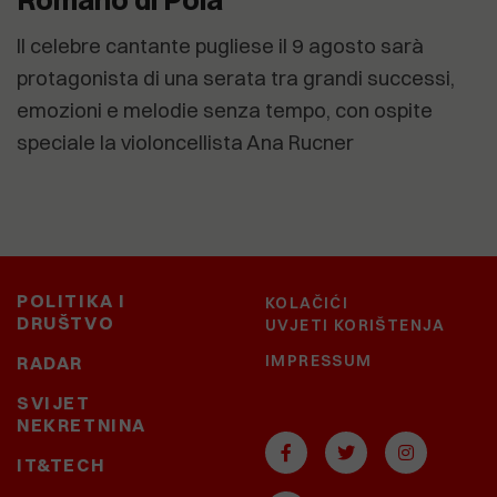
Il celebre cantante pugliese il 9 agosto sarà
protagonista di una serata tra grandi successi,
emozioni e melodie senza tempo, con ospite
speciale la violoncellista Ana Rucner
POLITIKA I
KOLAČIĆI
DRUŠTVO
UVJETI KORIŠTENJA
IMPRESSUM
RADAR
SVIJET
NEKRETNINA
IT&TECH