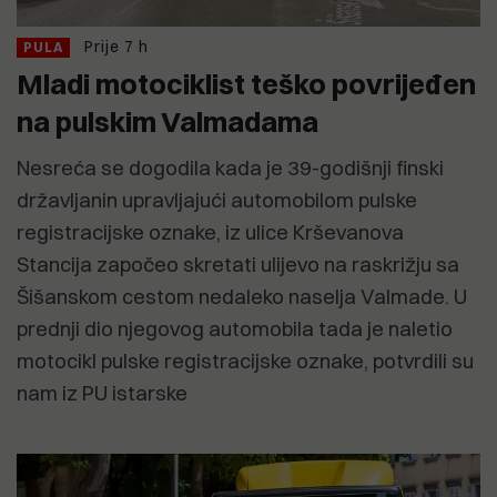
Prije 7 h
PULA
Mladi motociklist teško povrijeđen
na pulskim Valmadama
Nesreća se dogodila kada je 39-godišnji finski
državljanin upravljajući automobilom pulske
registracijske oznake, iz ulice Krševanova
Stancija započeo skretati ulijevo na raskrižju sa
Šišanskom cestom nedaleko naselja Valmade. U
prednji dio njegovog automobila tada je naletio
motocikl pulske registracijske oznake, potvrdili su
nam iz PU istarske