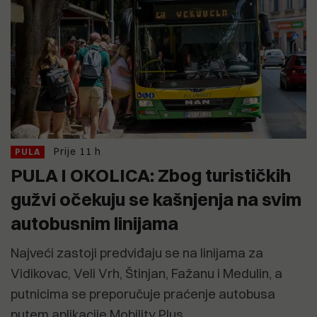
Prije 11 h
PULA
PULA I OKOLICA: Zbog turističkih
gužvi očekuju se kašnjenja na svim
autobusnim linijama
Najveći zastoji predviđaju se na linijama za
Vidikovac, Veli Vrh, Štinjan, Fažanu i Medulin, a
putnicima se preporučuje praćenje autobusa
putem aplikacije Mobility Plus