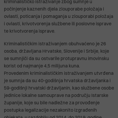
kriminalističko istraživanje zbog sumnje u
počinjenje kaznenih djela zlouporabe položaja i
ovlasti, poticanja i pomaganja u zlouporabi položaja
i ovlasti, krivotvorenja službene ili poslovne isprave
te krivotvorenja isprave.
Kriminalističkim istraživanjem obuhvaćeno je 26
osoba, državljana Hrvatske, Slovenije i Srbije, koje
se sumnjiči da su ostvarile protupravnu imovinsku
korist od najmanje 4,5 milijuna kuna.
Provedenim kriminalističkim istraživanjem utvrđena
je sumnja da su 40-godišnja hrvatska državljanka i
59-godišnji hrvatski državljanin, kao službene osobe
jedinice lokalne samouprave na području Istarske
županije, koje su bile nadležne za provođenje
postupka legalizacije nezakonito izgrađenih
objekata, u razdoblju od 2014. do 2019. godine,