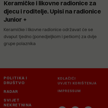
Keramičke i likovne radionice za
djecu i roditelje. Upisi na radionice
Junior +
Keramičke i likovne radionice održavat će se
dvaput tjedno (ponedjeljkom i petkom) za dvije
grupe polaznika
POLITIKA I
KOLAČIĆI
DRUŠTVO
UVJETI KORIŠTENJA
IMPRESSUM
RADAR
SVIJET
NEKRETNINA