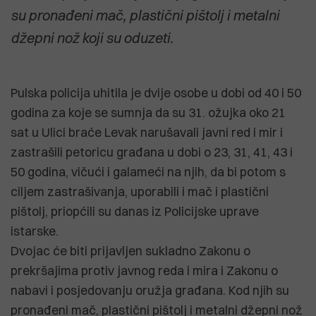
su pronađeni mač, plastični pištolj i metalni
džepni nož koji su oduzeti.
Pulska policija uhitila je dvije osobe u dobi od 40 i 50
godina za koje se sumnja da su 31. ožujka oko 21
sat u Ulici braće Levak narušavali javni red i mir i
zastrašili petoricu građana u dobi o 23, 31, 41, 43 i
50 godina, vičući i galameći na njih, da bi potom s
ciljem zastrašivanja, uporabili i mač i plastični
pištolj, priopćili su danas iz Policijske uprave
istarske.
Dvojac će biti prijavljen sukladno Zakonu o
prekršajima protiv javnog reda i mira i Zakonu o
nabavi i posjedovanju oružja građana. Kod njih su
pronađeni mač, plastični pištolj i metalni džepni nož