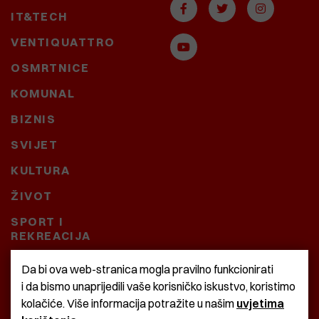
IT&TECH
VENTIQUATTRO
OSMRTNICE
KOMUNAL
BIZNIS
SVIJET
KULTURA
ŽIVOT
SPORT I
REKREACIJA
CRNA KRONIKA
Da bi ova web-stranica mogla pravilno funkcionirati
i da bismo unaprijedili vaše korisničko iskustvo, koristimo
BAŠTARDINI I PRAVI
kolačiće. Više informacija potražite u našim
uvjetima
KRASNA ZEMLJA