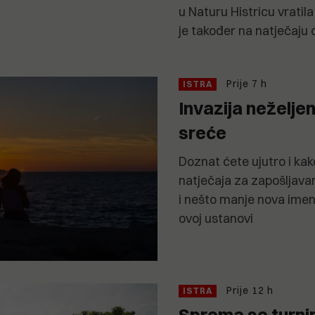
u Naturu Histricu vratil
je također na natječaju 
Prije 7 h
ISTRA
Invazija neželjen
sreće
Doznat ćete ujutro i kak
natječaja za zapošljavan
i nešto manje nova imen
ovoj ustanovi
Prije 12 h
ISTRA
Sprema se turnir