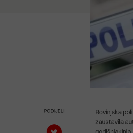
PODIJELI
Rovinjska poli
zaustavila aut
godišnjakinja.