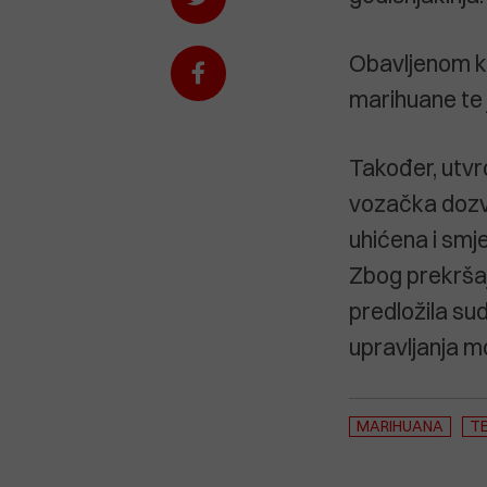
Obavljenom k
marihuane te j
Također, utvr
vozačka dozvo
uhićena i smje
Zbog prekršaj
predložila su
upravljanja m
MARIHUANA
T