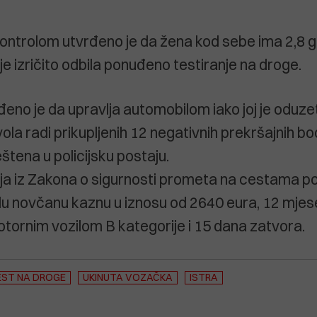
ontrolom utvrđeno je da žena kod sebe ima 2,8 
e izričito odbila ponuđeno testiranje na droge.
đeno je da upravlja automobilom iako joj je oduzet
la radi prikupljenih 12 negativnih prekršajnih bo
štena u policijsku postaju.
a iz Zakona o sigurnosti prometa na cestama poli
du novčanu kaznu u iznosu od 2640 eura, 12 mje
otornim vozilom B kategorije i 15 dana zatvora.
EST NA DROGE
UKINUTA VOZAČKA
ISTRA