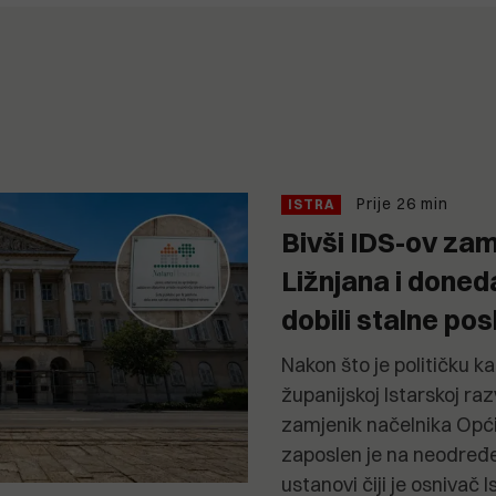
Prije 26 min
ISTRA
Bivši IDS-ov zam
Ližnjana i doned
dobili stalne pos
Nakon što je političku k
županijskoj Istarskoj raz
zamjenik načelnika Opći
zaposlen je na neodređe
ustanovi čiji je osnivač 