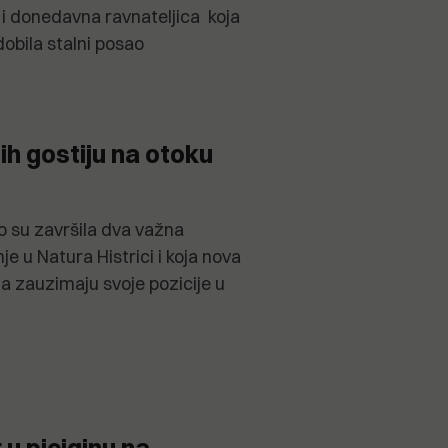
a i donedavna ravnateljica koja
dobila stalni posao
ih gostiju na otoku
o su završila dva važna
je u Natura Histrici i koja nova
a zauzimaju svoje pozicije u
 u piciginu na