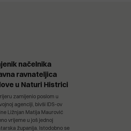
jenik načelnika
avna ravnateljica
love u Naturi Histrici
arijeru zamijenio poslom u
vojnoj agenciji, bivši IDS-ov
ne Ližnjan Matija Maurović
no vrijeme u još jednoj
Istarska županija. Istodobno se