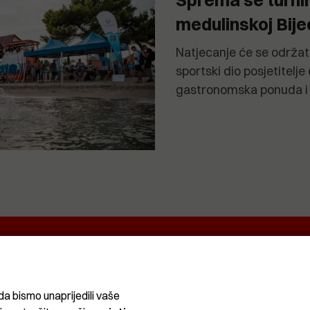
medulinskoj Bije
Natjecanje će se održat
sportski dio posjetitelje
gastronomska ponuda i 
EKRETNINA
IT&TECH
VENTIQUATTRO
O
ŽIVOT
SPORT I
CRNA
REKREACIJA
KRONIKA
da bismo unaprijedili vaše