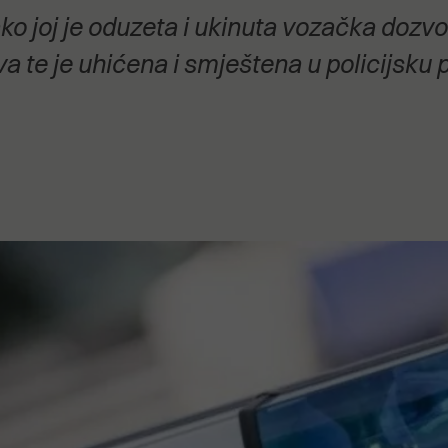
stanovanje,
o joj je oduzeta i ukinuta vozačka dozvol
kulturu..."
a te je uhićena i smještena u policijsku 