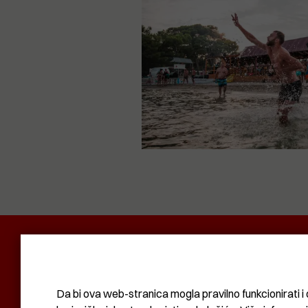
POLITIKA I DRUŠTVO
RADAR
SVIJET N
KOMUNAL
BIZNIS
SVIJET
KULTURA
Da bi ova web-stranica mogla pravilno funkcionirati i 