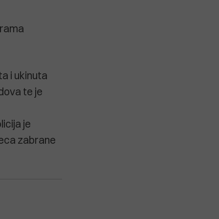
grama
a i ukinuta
dova te je
cija je
seca zabrane