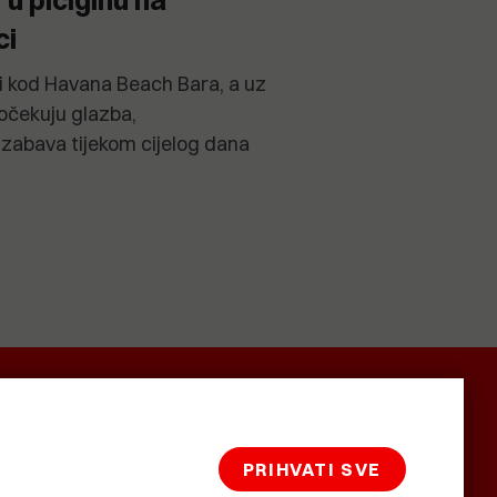
ci
i kod Havana Beach Bara, a uz
 očekuju glazba,
zabava tijekom cijelog dana
SMRTNICE
BAŠTARDINI I
KRASNA
PRAVI
ZEMLJA
PRIHVATI SVE