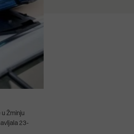
e u Žminju
avljala 23-