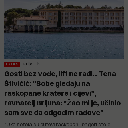
Prije 1 h
ISTRA
Gosti bez vode, lift ne radi... Tena
Štivičić: "Sobe gledaju na
raskopane kratere i cijevi",
ravnatelj Brijuna: "Žao mi je, učinio
sam sve da odgodim radove"
"Oko hotela su putevi raskopani, bageri stoje