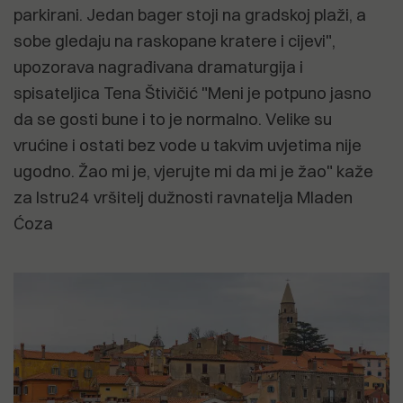
parkirani. Jedan bager stoji na gradskoj plaži, a
sobe gledaju na raskopane kratere i cijevi",
upozorava nagrađivana dramaturgija i
spisateljica Tena Štivičić "Meni je potpuno jasno
da se gosti bune i to je normalno. Velike su
vrućine i ostati bez vode u takvim uvjetima nije
ugodno. Žao mi je, vjerujte mi da mi je žao" kaže
za Istru24 vršitelj dužnosti ravnatelja Mladen
Ćoza