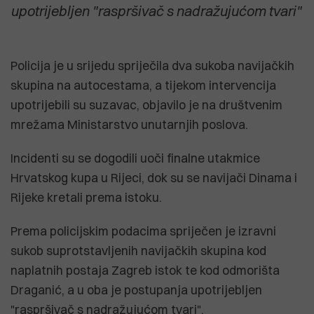
upotrijebljen "raspršivač s nadražujućom tvari"
Policija je u srijedu spriječila dva sukoba navijačkih
skupina na autocestama, a tijekom intervencija
upotrijebili su suzavac, objavilo je na društvenim
mrežama Ministarstvo unutarnjih poslova.
Incidenti su se dogodili uoči finalne utakmice
Hrvatskog kupa u Rijeci, dok su se navijači Dinama i
Rijeke kretali prema istoku.
Prema policijskim podacima spriječen je izravni
sukob suprotstavljenih navijačkih skupina kod
naplatnih postaja Zagreb istok te kod odmorišta
Draganić, a u oba je postupanja upotrijebljen
"raspršivač s nadražujućom tvari".