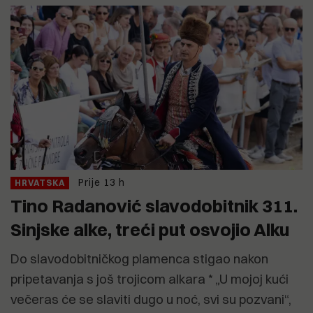
Prije 13 h
HRVATSKA
Tino Radanović slavodobitnik 311.
Sinjske alke, treći put osvojio Alku
Do slavodobitničkog plamenca stigao nakon
pripetavanja s još trojicom alkara * „U mojoj kući
večeras će se slaviti dugo u noć, svi su pozvani“,