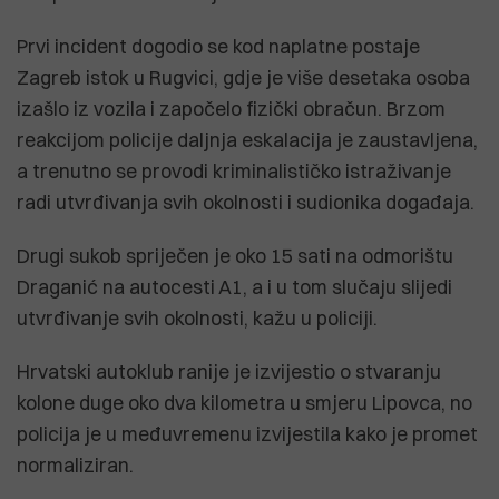
Prvi incident dogodio se kod naplatne postaje
Zagreb istok u Rugvici, gdje je više desetaka osoba
izašlo iz vozila i započelo fizički obračun. Brzom
reakcijom policije daljnja eskalacija je zaustavljena,
a trenutno se provodi kriminalističko istraživanje
radi utvrđivanja svih okolnosti i sudionika događaja.
Drugi sukob spriječen je oko 15 sati na odmorištu
Draganić na autocesti A1, a i u tom slučaju slijedi
utvrđivanje svih okolnosti, kažu u policiji.
Hrvatski autoklub ranije je izvijestio o stvaranju
kolone duge oko dva kilometra u smjeru Lipovca, no
policija je u međuvremenu izvijestila kako je promet
normaliziran.