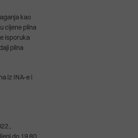
Ulaganja kao
u cijene plina
je isporuka
aji plina
a iz INA-e i
022.,
jeni do 19,80