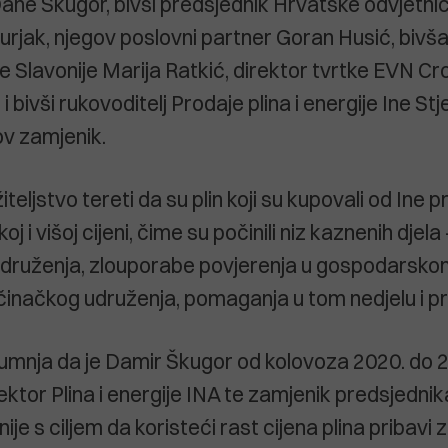
ane Škugor, bivši predsjednik Hrvatske odvjetn
urjak, njegov poslovni partner Goran Husić, bivša
e Slavonije Marija Ratkić, direktor tvrtke EVN Cro
 bivši rukovoditelj Prodaje plina i energije Ine Stj
ov zamjenik.
eljstvo tereti da su plin koji su kupovali od Ine p
 i višoj cijeni, čime su počinili niz kaznenih djela 
udruženja, zlouporabe povjerenja u gospodarsko
činačkog udruženja, pomaganja u tom nedjelu i p
sumnja da je Damir Škugor od kolovoza 2020. do 
ektor Plina i energije INA te zamjenik predsjedni
ije s ciljem da koristeći rast cijena plina pribavi