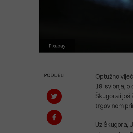
Pixabay
PODIJELI
Optužno vijeć
19. svibnja, 
Škugora i još
trgovinom prir
Uz Škugora, 