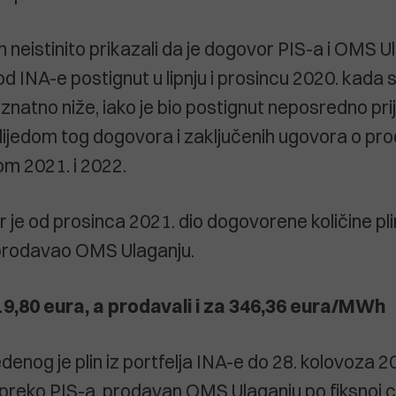
n neistinito prikazali da je dogovor PIS-a i OMS 
d INA-e postignut u lipnju i prosincu 2020. kada s
e znatno niže, iako je bio postignut neposredno pri
slijedom tog dogovora i zaključenih ugovora o prod
kom 2021. i 2022.
je od prosinca 2021. dio dogovorene količine plin
rodavao OMS Ulaganju.
19,80 eura, a prodavali i za 346,36 eura/MWh
enog je plin iz portfelja INA-e do 28. kolovoza 2
preko PIS-a, prodavan OMS Ulaganju po fiksnoj ci