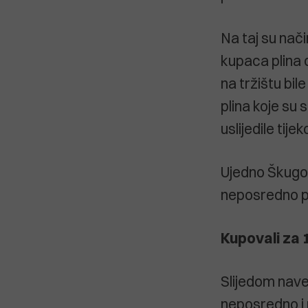
Na taj su nači
kupaca plina o
na tržištu bil
plina koje su 
uslijedile tije
Ujedno Škugor 
neposredno p
Kupovali za 
Slijedom naved
neposredno i 