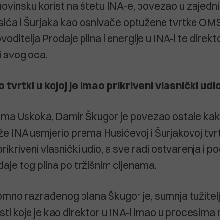
ovinsku korist na štetu INA-e, povezao u zajedn
sića i Šurjaka kao osnivače optužene tvrtke OMS
oditelja Prodaje plina i energije u INA-i te direkt
i svog oca.
 tvrtki u kojoj je imao prikriveni vlasnički udi
a Uskoka, Damir Škugor je povezao ostale kako 
e INA usmjerio prema Husićevoj i Šurjakovoj tvrtk
ikriveni vlasnički udio, a sve radi ostvarenja i p
daje tog plina po tržišnim cijenama.
 pomno razrađenog plana Škugor je, sumnja tužitel
asti koje je kao direktor u INA-i imao u procesima