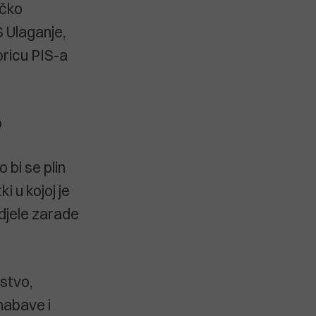
ičko
 Ulaganje,
oricu PIS-a
o
bi se plin
i u kojoj je
odjele zarade
jstvo,
 nabave i