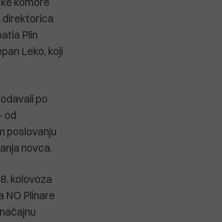
ičke komore
 direktorica
atia Plin
epan Leko, koji
rodavali po
- od
m poslovanju
ranja novca.
28. kolovoza
ka NO Plinare
 značajnu