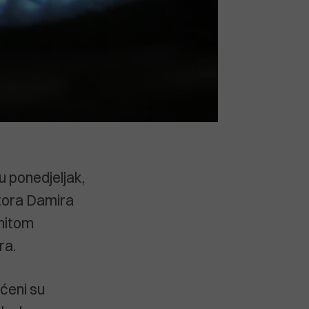
 ponedjeljak,
ktora Damira
onitom
ra.
ćeni su