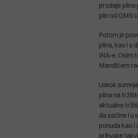
prodaje plina
plin od OMS U
Potom je pov
plina, kao i s
INA-e. Osim t
Mandićem rad
Uskok sumnja 
plina na tržišt
aktualne trži
da sačine i u
ponuda kao i 
prihvate takv