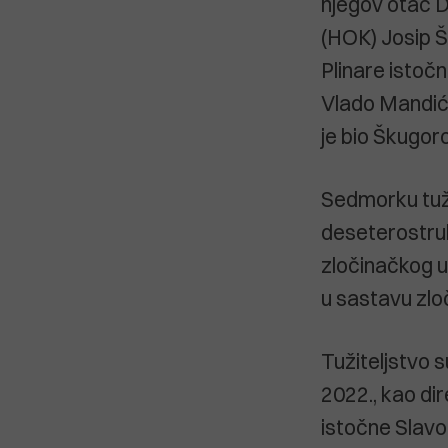
njegov otac D
(HOK) Josip Š
Plinare istočn
Vlado Mandić i
je bio Škugor
Sedmorku tužit
deseterostrukoj
zločinačkog 
u sastavu zlo
Tužiteljstvo 
2022., kao dir
istočne Slavon