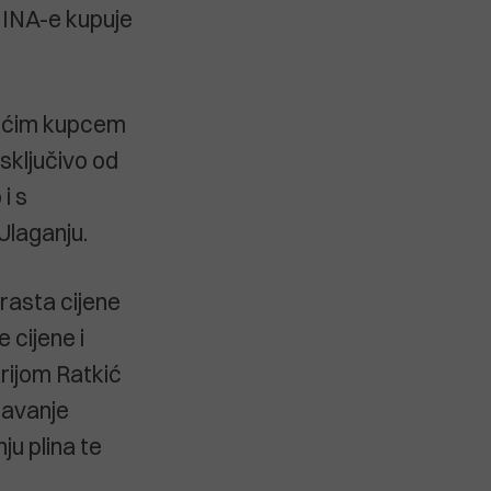
a INA-e kupuje
ućim kupcem
isključivo od
i s
Ulaganju.
rasta cijene
e cijene i
rijom Ratkić
davanje
ju plina te