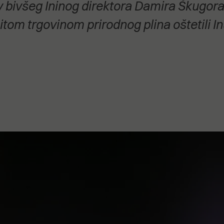
 bivšeg Ininog direktora Damira Škugora i
stanovanje,
kulturu..."
om trgovinom prirodnog plina oštetili In