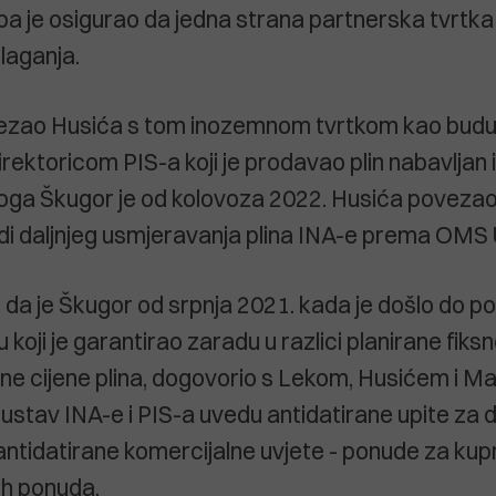
 pa je osigurao da jedna strana partnerska tvrtk
laganja.
ezao Husića s tom inozemnom tvrtkom kao bud
 direktoricom PIS-a koji je prodavao plin nabavljan 
oga Škugor je od kolovoza 2022. Husića povezao 
i daljnjeg usmjeravanja plina INA-e prema OMS 
da je Škugor od srpnja 2021. kada je došlo do po
u koji je garantirao zaradu u razlici planirane fiksn
šne cijene plina, dogovorio s Lekom, Husićem i Ma
 sustav INA-e i PIS-a uvedu antidatirane upite za 
antidatirane komercijalne uvjete - ponude za kupn
ih ponuda.