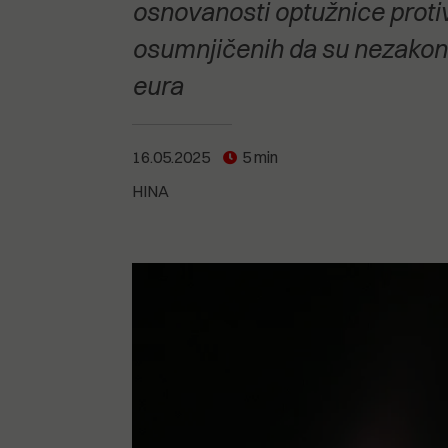
POGLEDAJTE SVE
POGLEDAJTE SVE
osnovanosti optužnice protiv
POGLEDAJTE SVE
osumnjičenih da su nezakonit
eura
POGLEDAJTE SVE
16.05.2025
5 min
HINA