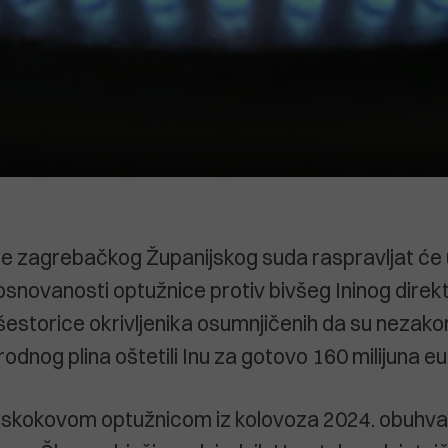
e zagrebačkog Županijskog suda raspravljat će u
o osnovanosti optužnice protiv bivšeg Ininog dire
 šestorice okrivljenika osumnjičenih da su nezak
odnog plina oštetili Inu za gotovo 160 milijuna eu
Uskokovom optužnicom iz kolovoza 2024. obuhva