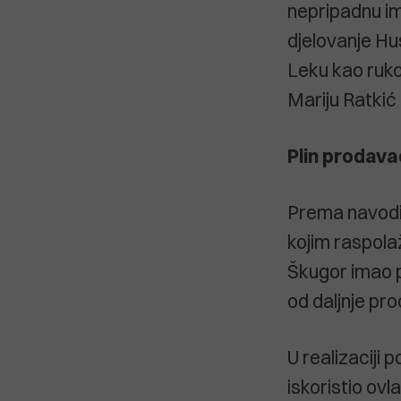
nepripadnu im
djelovanje Hu
Leku kao rukov
Mariju Ratkić 
Plin prodavao
Prema navodim
kojim raspolaž
Škugor imao pr
od daljnje pro
U realizaciji
iskoristio ovl