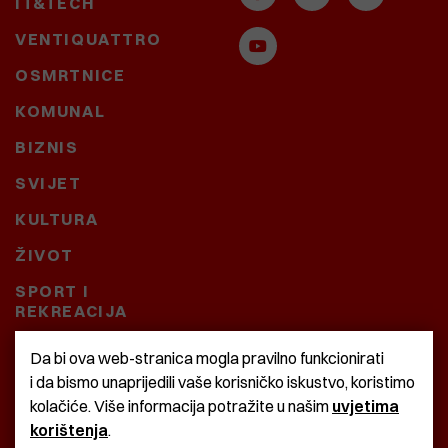
IT&TECH
VENTIQUATTRO
OSMRTNICE
KOMUNAL
BIZNIS
SVIJET
KULTURA
ŽIVOT
SPORT I
REKREACIJA
CRNA KRONIKA
Da bi ova web-stranica mogla pravilno funkcionirati
i da bismo unaprijedili vaše korisničko iskustvo, koristimo
BAŠTARDINI I PRAVI
kolačiće. Više informacija potražite u našim
uvjetima
KRASNA ZEMLJA
korištenja
.