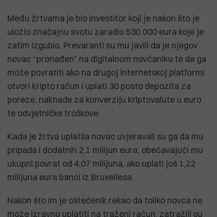
Među žrtvama je bio investitor koji je nakon što je
uložio značajnu svotu zaradio 530.000 eura koje je
zatim izgubio. Prevaranti su mu javili da je njegov
novac “pronađen” na digitalnom novčaniku te da ga
može povratiti ako na drugoj internetskoj platformi
otvori kripto račun i uplati 30 posto depozita za
poreze, naknade za konverziju kriptovalute u euro
te odvjetničke troškove.
Kada je žrtva uplatila novac uvjeravali su ga da mu
pripada i dodatnih 2,1 milijun eura, obećavajući mu
ukupni povrat od 4,07 milijuna, ako uplati još 1,22
milijuna eura banci iz Bruxellesa.
Nakon što im je oštećenik rekao da toliko novca ne
može izravno uplatiti na traženi račun, zatražili su