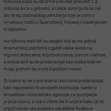
kolovoza kada su od žrtve pokušali preuzeti 1,3
milijuna eura u gotovini, a Uskok sumnja da su bili
dio šireg zločinačkog udruženja koje je osim u
Hrvatskoj radilo u Španjolskoj, Poljskoj i Ujedinjenom
Kraljevstvu.
Na njihovoj meti bili su ulagači koji su na jednoj
internetskoj platformi izgubili velike svote na
trgovini dionicama, kriptovalutama, zlatom i naftom,
a prevaranti su se predstavljali kao osobe koje im
mogu pomoći da vrate izgubljeni novac.
Žrtvama su se u porukama i pozivima predstavljali
kao zaposlenici financijskih institucija, banke iz
Bruxellesa i nizozemske agencije za suzbijanje
pranja novca, a sve s ciljem da ih uvjere kako će im
vratiti novac ako podmire određene troškove.