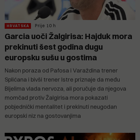
Prije 10 h
HRVATSKA
Garcia uoči Žalgirisa: Hajduk mora
prekinuti šest godina dugu
europsku sušu u gostima
Nakon poraza od Pafosa i Varaždina trener
Splićana i bivši trener Istre priznaje da među
Bijelima vlada nervoza, ali poručuje da njegova
momčad protiv Žalgirisa mora pokazati
pobjednički mentalitet i prekinuti neugodan
europski niz na gostovanjima