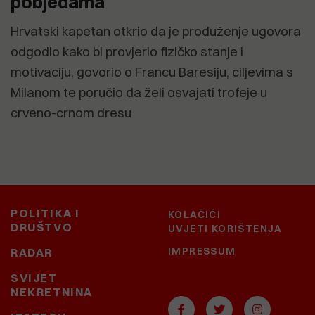
pobjedama
Hrvatski kapetan otkrio da je produženje ugovora
odgodio kako bi provjerio fizičko stanje i
motivaciju, govorio o Francu Baresiju, ciljevima s
Milanom te poručio da želi osvajati trofeje u
crveno-crnom dresu
POLITIKA I
KOLAČIĆI
DRUŠTVO
UVJETI KORIŠTENJA
IMPRESSUM
RADAR
SVIJET
NEKRETNINA