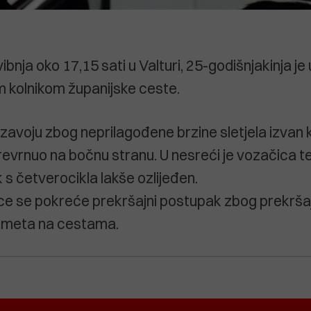
vibnja oko 17,15 sati u Valturi, 25-godišnjakinja je
 kolnikom županijske ceste.
 zavoju zbog neprilagođene brzine sletjela izvan k
revrnuo na bočnu stranu. U nesreći je vozačica te
k s četverocikla lakše ozlijeđen.
ce se pokreće prekršajni postupak zbog prekrša
rometa na cestama.