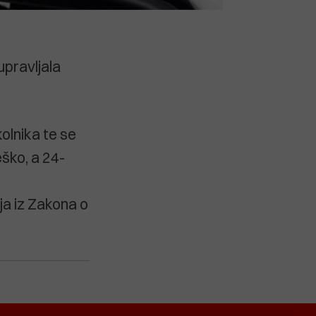
 upravljala
olnika te se
ško, a 24-
ja iz Zakona o