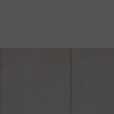
stanovanje,
kulturu..."