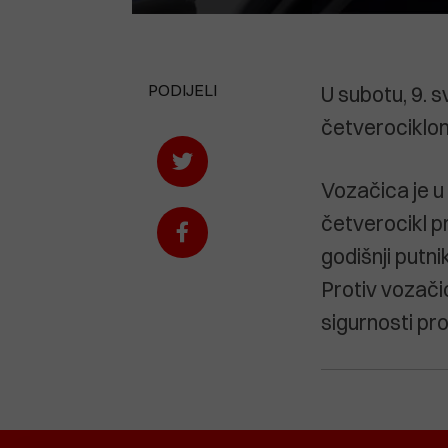
PODIJELI
U subotu, 9. s
četverociklom
Vozačica je u
četverocikl p
godišnji putni
Protiv vozači
sigurnosti p