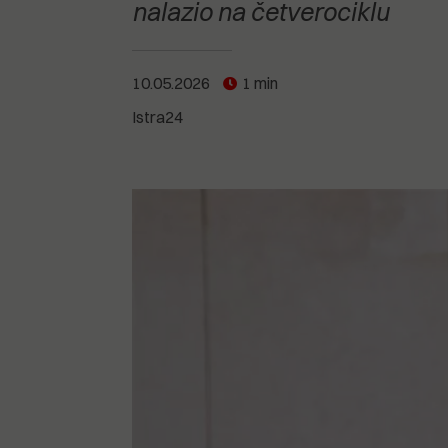
POGLEDAJTE SVE
POGLEDAJTE SVE
nalazio na četverociklu
POGLEDAJTE SVE
10.05.2026
1 min
POGLEDAJTE SVE
Istra24