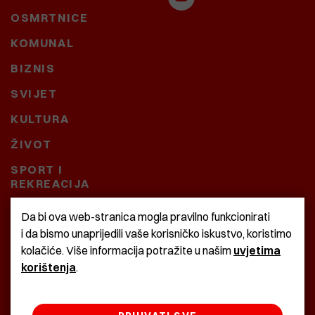
OSMRTNICE
KOMUNAL
BIZNIS
SVIJET
KULTURA
ŽIVOT
SPORT I
REKREACIJA
CRNA KRONIKA
Da bi ova web-stranica mogla pravilno funkcionirati
i da bismo unaprijedili vaše korisničko iskustvo, koristimo
BAŠTARDINI I PRAVI
kolačiće. Više informacija potražite u našim
uvjetima
KRASNA ZEMLJA
korištenja
.