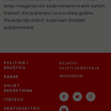
konje i magarce već sada moramo hraniti suhom
hranom, što je prerano za ovo doba godine.
Situacija nije dobra", kaže nam žminjski
poljoprivrednik
POLITIKA I
KOLAČIĆI
DRUŠTVO
UVJETI KORIŠTENJA
IMPRESSUM
RADAR
SVIJET
NEKRETNINA
IT&TECH
VENTIQUATTRO