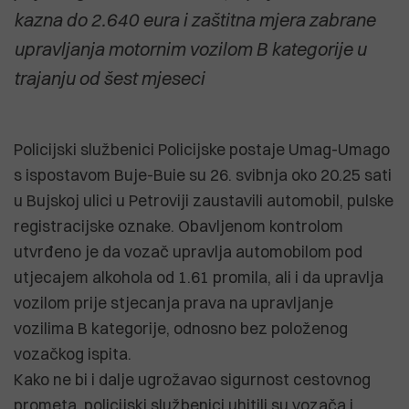
kazna do 2.640 eura i zaštitna mjera zabrane
upravljanja motornim vozilom B kategorije u
trajanju od šest mjeseci
Policijski službenici Policijske postaje Umag-Umago
s ispostavom Buje-Buie su 26. svibnja oko 20.25 sati
u Bujskoj ulici u Petroviji zaustavili automobil, pulske
registracijske oznake. Obavljenom kontrolom
utvrđeno je da vozač upravlja automobilom pod
utjecajem alkohola od 1.61 promila, ali i da upravlja
vozilom prije stjecanja prava na upravljanje
vozilima B kategorije, odnosno bez položenog
vozačkog ispita.
Kako ne bi i dalje ugrožavao sigurnost cestovnog
prometa, policijski službenici uhitili su vozača i