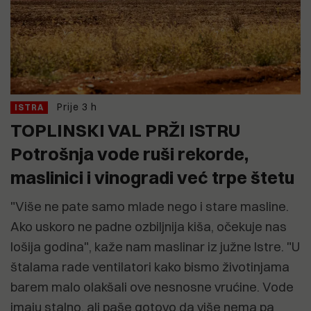
Prije 3 h
ISTRA
TOPLINSKI VAL PRŽI ISTRU
Potrošnja vode ruši rekorde,
maslinici i vinogradi već trpe štetu
"Više ne pate samo mlade nego i stare masline.
Ako uskoro ne padne ozbiljnija kiša, očekuje nas
lošija godina", kaže nam maslinar iz južne Istre. "U
štalama rade ventilatori kako bismo životinjama
barem malo olakšali ove nesnosne vrućine. Vode
imaju stalno, ali paše gotovo da više nema pa