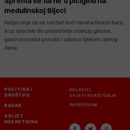
Sprema se turnir u piciginu na
medulinskoj Bijeci
Natjecanje će se održati kod Havana Beach Bara,
a uz sportski dio posjetitelje očekuju glazba,
gastronomska ponuda i zabava tijekom cijelog
dana
POLITIKA I
KOLAČIĆI
DRUŠTVO
UVJETI KORIŠTENJA
IMPRESSUM
RADAR
SVIJET
NEKRETNINA