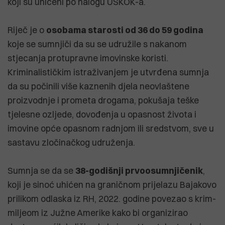
koji su uhićeni po nalogu USKOK-a.
Riječ je o
osobama starosti od 36 do 59 godina
koje se sumnjiči da su se udružile s nakanom
stjecanja protupravne imovinske koristi.
Kriminalističkim istraživanjem je utvrđena sumnja
da su počinili više kaznenih djela neovlaštene
proizvodnje i prometa drogama, pokušaja teške
tjelesne ozljede, dovođenja u opasnost života i
imovine opće opasnom radnjom ili sredstvom, sve u
sastavu zločinačkog udruženja.
Sumnja se da se
38-godišnji prvoosumnjičenik
,
koji je sinoć uhićen na graničnom prijelazu Bajakovo
prilikom odlaska iz RH, 2022. godine povezao s krim-
miljeom iz Južne Amerike kako bi organizirao