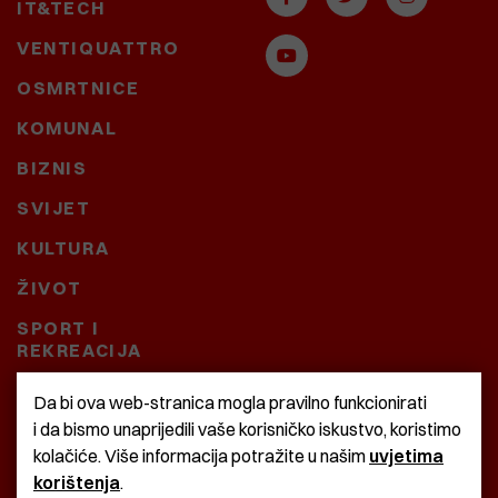
IT&TECH
VENTIQUATTRO
OSMRTNICE
KOMUNAL
BIZNIS
SVIJET
KULTURA
ŽIVOT
SPORT I
REKREACIJA
CRNA KRONIKA
Da bi ova web-stranica mogla pravilno funkcionirati
i da bismo unaprijedili vaše korisničko iskustvo, koristimo
BAŠTARDINI I PRAVI
kolačiće. Više informacija potražite u našim
uvjetima
KRASNA ZEMLJA
korištenja
.