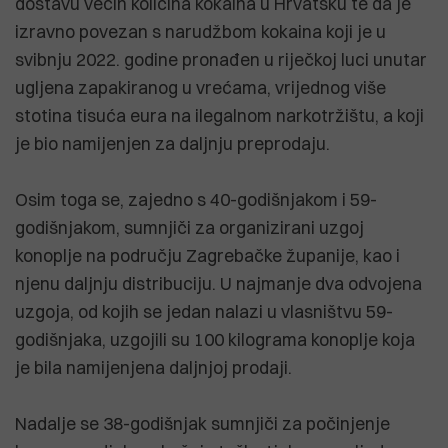
dostavu većih količina kokaina u Hrvatsku te da je
izravno povezan s narudžbom kokaina koji je u
svibnju 2022. godine pronađen u riječkoj luci unutar
ugljena zapakiranog u vrećama, vrijednog više
stotina tisuća eura na ilegalnom narkotržištu, a koji
je bio namijenjen za daljnju preprodaju.
Osim toga se, zajedno s 40-godišnjakom i 59-
godišnjakom, sumnjiči za organizirani uzgoj
konoplje na području Zagrebačke županije, kao i
njenu daljnju distribuciju. U najmanje dva odvojena
uzgoja, od kojih se jedan nalazi u vlasništvu 59-
godišnjaka, uzgojili su 100 kilograma konoplje koja
je bila namijenjena daljnjoj prodaji.
Nadalje se 38-godišnjak sumnjiči za počinjenje