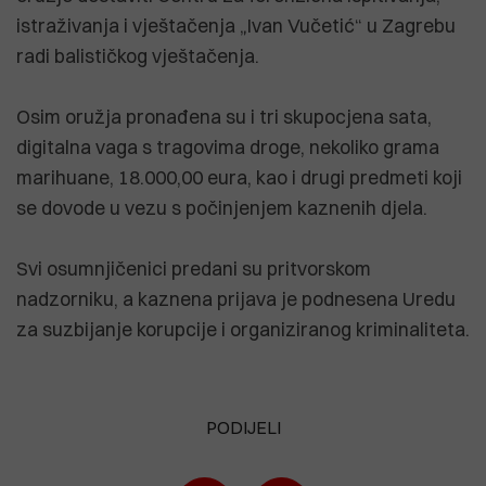
istraživanja i vještačenja „Ivan Vučetić“ u Zagrebu
radi balističkog vještačenja.
Osim oružja pronađena su i tri skupocjena sata,
digitalna vaga s tragovima droge, nekoliko grama
marihuane, 18.000,00 eura, kao i drugi predmeti koji
se dovode u vezu s počinjenjem kaznenih djela.
Svi osumnjičenici predani su pritvorskom
nadzorniku, a kaznena prijava je podnesena Uredu
za suzbijanje korupcije i organiziranog kriminaliteta.
PODIJELI