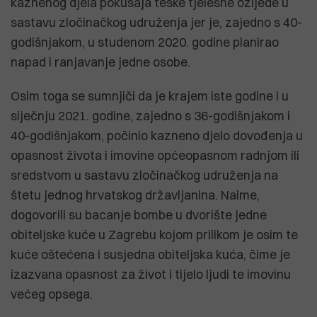
kaznenog djela pokušaja teške tjelesne ozljede u
sastavu zločinačkog udruženja jer je, zajedno s 40-
godišnjakom, u studenom 2020. godine planirao
napad i ranjavanje jedne osobe.
Osim toga se sumnjiči da je krajem iste godine i u
siječnju 2021. godine, zajedno s 36-godišnjakom i
40-godišnjakom, počinio kazneno djelo dovođenja u
opasnost života i imovine općeopasnom radnjom ili
sredstvom u sastavu zločinačkog udruženja na
štetu jednog hrvatskog državljanina. Naime,
dogovorili su bacanje bombe u dvorište jedne
obiteljske kuće u Zagrebu kojom prilikom je osim te
kuće oštećena i susjedna obiteljska kuća, čime je
izazvana opasnost za život i tijelo ljudi te imovinu
većeg opsega.