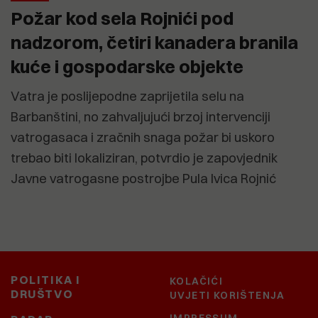
Požar kod sela Rojnići pod
nadzorom, četiri kanadera branila
kuće i gospodarske objekte
Vatra je poslijepodne zaprijetila selu na
Barbanštini, no zahvaljujući brzoj intervenciji
vatrogasaca i zračnih snaga požar bi uskoro
trebao biti lokaliziran, potvrdio je zapovjednik
Javne vatrogasne postrojbe Pula Ivica Rojnić
POLITIKA I
KOLAČIĆI
DRUŠTVO
UVJETI KORIŠTENJA
IMPRESSUM