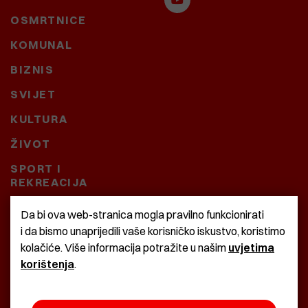
OSMRTNICE
KOMUNAL
BIZNIS
SVIJET
KULTURA
ŽIVOT
SPORT I
REKREACIJA
CRNA KRONIKA
Da bi ova web-stranica mogla pravilno funkcionirati
i da bismo unaprijedili vaše korisničko iskustvo, koristimo
BAŠTARDINI I PRAVI
kolačiće. Više informacija potražite u našim
uvjetima
KRASNA ZEMLJA
korištenja
.