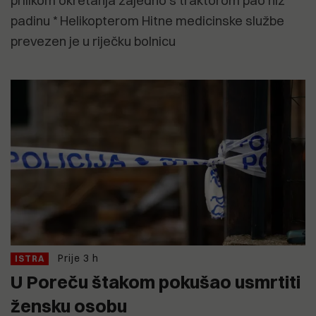
prilikom okretanja zajedno s traktorom pao niz
padinu * Helikopterom Hitne medicinske službe
prevezen je u riječku bolnicu
Prije 3 h
ISTRA
U Poreču štakom pokušao usmrtiti
žensku osobu