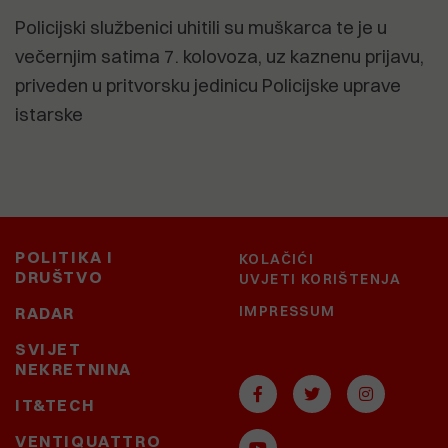
Policijski službenici uhitili su muškarca te je u
večernjim satima 7. kolovoza, uz kaznenu prijavu,
priveden u pritvorsku jedinicu Policijske uprave
istarske
POLITIKA I
KOLAČIĆI
DRUŠTVO
UVJETI KORIŠTENJA
IMPRESSUM
RADAR
SVIJET
NEKRETNINA
IT&TECH
VENTIQUATTRO