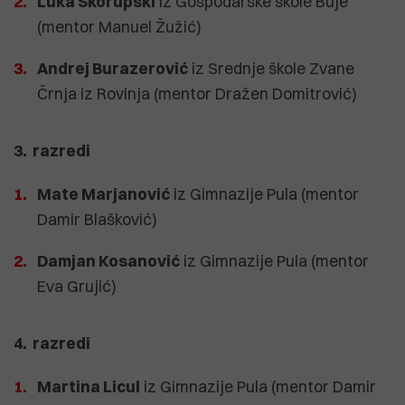
Luka Skorupski
iz Gospodarske škole Buje
(mentor Manuel Žužić)
Andrej Burazerović
iz Srednje škole Zvane
Črnja iz Rovinja (mentor Dražen Domitrović)
3. razredi
Mate Marjanović
iz Gimnazije Pula (mentor
Damir Blašković)
Damjan Kosanović
iz Gimnazije Pula (mentor
Eva Grujić)
4. razredi
Martina Licul
iz Gimnazije Pula (mentor Damir