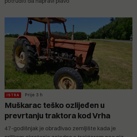
potruditi da napravi plavo
Prije 3 h
ISTRA
Muškarac teško ozlijeđen u
prevrtanju traktora kod Vrha
47-godišnjak je obrađivao zemljište kada je