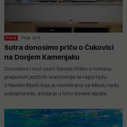
Prije 12 h
PULA
Sutra donosimo priču o Ćukovici
na Donjem Kamenjaku
Donosimo i novi osvrt Sanele Pliško o romanu
prepunom jezičnih vratolomija te reportažu
o Nikolini Bijelić koja je nominirana za Mladu nadu
poljoprivrede, a koja je u Istru dovela alpake