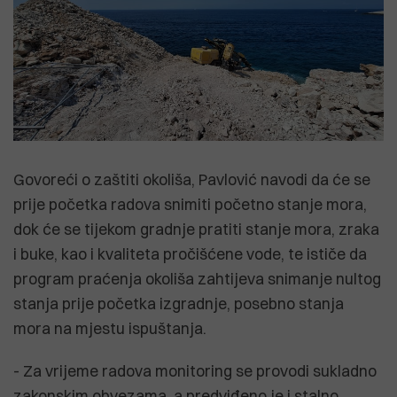
Govoreći o zaštiti okoliša, Pavlović navodi da će se
prije početka radova snimiti početno stanje mora,
dok će se tijekom gradnje pratiti stanje mora, zraka
i buke, kao i kvaliteta pročišćene vode, te ističe da
program praćenja okoliša zahtijeva snimanje nultog
stanja prije početka izgradnje, posebno stanja
mora na mjestu ispuštanja.
- Za vrijeme radova monitoring se provodi sukladno
zakonskim obvezama, a predviđeno je i stalno