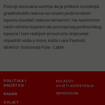
Postoji osnovana sumnja da je prilikom izvođenja
građevinskih radova na novom podmorskom
ispustu izvođač radova nemarom i na nesmotren
način oštetio kopneni dio postojećeg podmorskog
ispusta i tom radnjom prouzročio istjecanje
otpadnih voda u more, kaže Luka Pavlović,
direktor Vodovoda Pula - Labin
POLITIKA I
KOLAČIĆI
DRUŠTVO
UVJETI KORIŠTENJA
IMPRESSUM
RADAR
SVIJET