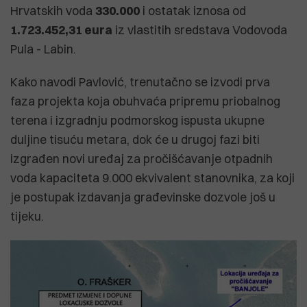
Hrvatskih voda
330.000
i ostatak iznosa od
1.723.452,31 eura
iz vlastitih sredstava Vodovoda
Pula - Labin.
Kako navodi Pavlović, trenutačno se izvodi prva
faza projekta koja obuhvaća pripremu priobalnog
terena i izgradnju podmorskog ispusta ukupne
duljine tisuću metara, dok će u drugoj fazi biti
izgrađen novi uređaj za pročišćavanje otpadnih
voda kapaciteta 9.000 ekvivalent stanovnika, za koji
je postupak izdavanja građevinske dozvole još u
tijeku.