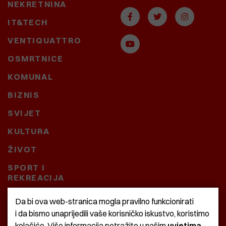
NEKRETNINA
IT&TECH
VENTIQUATTRO
OSMRTNICE
KOMUNAL
BIZNIS
SVIJET
KULTURA
ŽIVOT
SPORT I
REKREACIJA
CRNA KRONIKA
Da bi ova web-stranica mogla pravilno funkcionirati
i da bismo unaprijedili vaše korisničko iskustvo, koristimo
BAŠTARDINI I PRAVI
kolačiće. Više informacija potražite u našim
uvjetima