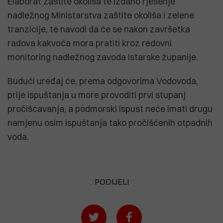
Elaborat zaštite okoliša te izdano rješenje
nadležnog Ministarstva zaštite okoliša i zelene
tranzicije, te navodi da će se nakon završetka
radova kakvoća mora pratiti kroz redovni
monitoring nadležnog zavoda Istarske županije.
Budući uređaj će, prema odgovorima Vodovoda,
prije ispuštanja u more provoditi prvi stupanj
pročišćavanja, a podmorski ispust neće imati drugu
namjenu osim ispuštanja tako pročišćenih otpadnih
voda.
PODIJELI