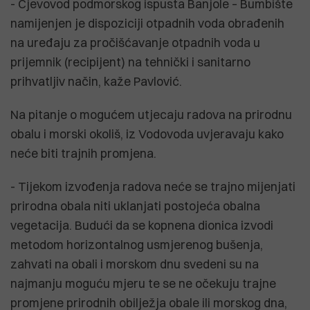
- Cjevovod podmorskog ispusta Banjole – Bumbište
namijenjen je dispoziciji otpadnih voda obrađenih
na uređaju za pročišćavanje otpadnih voda u
prijemnik (recipijent) na tehnički i sanitarno
prihvatljiv način, kaže Pavlović.
Na pitanje o mogućem utjecaju radova na prirodnu
obalu i morski okoliš, iz Vodovoda uvjeravaju kako
neće biti trajnih promjena.
- Tijekom izvođenja radova neće se trajno mijenjati
prirodna obala niti uklanjati postojeća obalna
vegetacija. Budući da se kopnena dionica izvodi
metodom horizontalnog usmjerenog bušenja,
zahvati na obali i morskom dnu svedeni su na
najmanju moguću mjeru te se ne očekuju trajne
promjene prirodnih obilježja obale ili morskog dna,