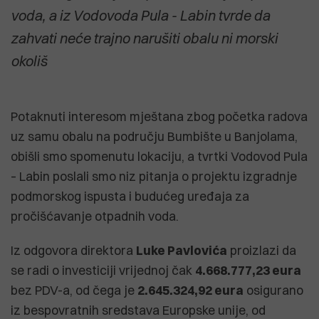
voda, a iz Vodovoda Pula - Labin tvrde da
zahvati neće trajno narušiti obalu ni morski
okoliš
Potaknuti interesom mještana zbog početka radova
uz samu obalu na području Bumbište u Banjolama,
obišli smo spomenutu lokaciju, a tvrtki Vodovod Pula
– Labin poslali smo niz pitanja o projektu izgradnje
podmorskog ispusta i budućeg uređaja za
pročišćavanje otpadnih voda.
Iz odgovora direktora
Luke Pavlovića
proizlazi da
se radi o investiciji vrijednoj čak
4.668.777,23 eura
bez PDV-a, od čega je
2.645.324,92 eura
osigurano
iz bespovratnih sredstava Europske unije, od