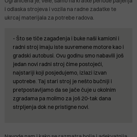
Ograničena je, vele, samo na kratke periode paljenja
i odlaska strojeva i vozila na radne zadatke te
ukrcaj materijala za potrebe radova.
- Što se tiče zagađenja i buke naši kamioni i
radni stroj imaju iste suvremene motore kao i
gradski autobusi. Ovu godinu smo nabavili još
jedan novi radni stroj čime postojeći,
najstariji koji posjedujemo, izlazi izvan
upotrebe. Taj stari stroj je nešto bučniji i
pretpostavljamo da se jače čuje u okolnim
zgradama pa molimo za još 20-tak dana
strpljenja dok ne pristigne novi.
Navode nam i kako se razmatra bolja i adekvatnija