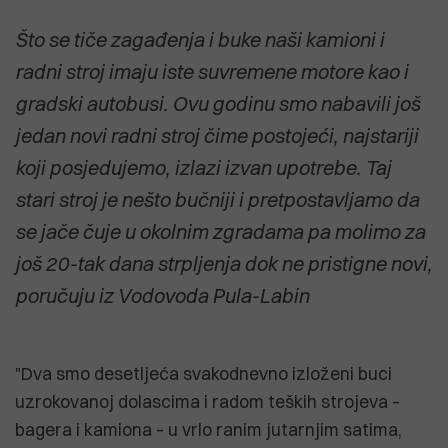
Što se tiče zagađenja i buke naši kamioni i
radni stroj imaju iste suvremene motore kao i
gradski autobusi. Ovu godinu smo nabavili još
jedan novi radni stroj čime postojeći, najstariji
koji posjedujemo, izlazi izvan upotrebe. Taj
stari stroj je nešto bučniji i pretpostavljamo da
se jače čuje u okolnim zgradama pa molimo za
još 20-tak dana strpljenja dok ne pristigne novi,
poručuju iz Vodovoda Pula-Labin
"Dva smo desetljeća svakodnevno izloženi buci
uzrokovanoj dolascima i radom teških strojeva –
bagera i kamiona – u vrlo ranim jutarnjim satima,