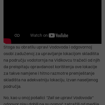
Stoga su obratilu upravi Vodovoda i odgovornoj
osobi zaduženoj za upravljanje lokacijom skladišta
na području vodotornja na Vidikovcu tražeći od njih
da preispitaju opravdanost korištenja ove lokacije
za takve namjene i hitno razmotre premještanje
skladišta na adekvatniju lokaciju, izvan naseljenog
područja.
No, kao u onoj pošalici
"žali se upravi Vodovoda"
odgovor nisu dobili pa su pomoć zatražili od medija.