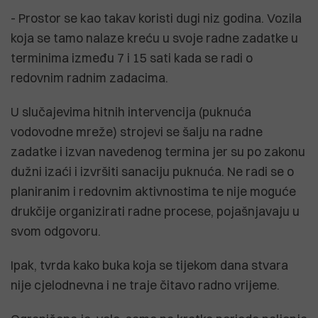
- Prostor se kao takav koristi dugi niz godina. Vozila
koja se tamo nalaze kreću u svoje radne zadatke u
terminima između 7 i 15 sati kada se radi o
redovnim radnim zadacima.
U slučajevima hitnih intervencija (puknuća
vodovodne mreže) strojevi se šalju na radne
zadatke i izvan navedenog termina jer su po zakonu
dužni izaći i izvršiti sanaciju puknuća. Ne radi se o
planiranim i redovnim aktivnostima te nije moguće
drukčije organizirati radne procese, pojašnjavaju u
svom odgovoru.
Ipak, tvrda kako buka koja se tijekom dana stvara
nije cjelodnevna i ne traje čitavo radno vrijeme.