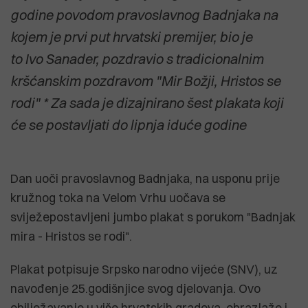
godine povodom pravoslavnog Badnjaka na
kojem je prvi put hrvatski premijer, bio je
to Ivo Sanader, pozdravio s tradicionalnim
kršćanskim pozdravom "Mir Božji, Hristos se
rodi" * Za sada je dizajnirano šest plakata koji
će se postavljati do lipnja iduće godine
Dan uoči pravoslavnog Badnjaka, na usponu prije
kružnog toka na Velom Vrhu uočava se
sviježepostavljeni jumbo plakat s porukom "Badnjak
mira - Hristos se rodi".
Plakat potpisuje Srpsko narodno vijeće (SNV), uz
navođenje 25.godišnjice svog djelovanja. Ovo
obilježavanje u više hrvatskih gradova obrazlaže i