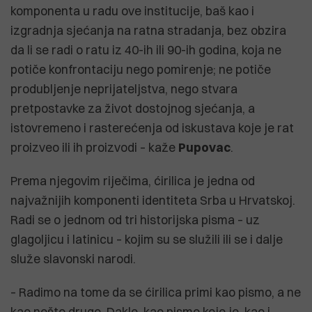
komponenta u radu ove institucije, baš kao i
izgradnja sjećanja na ratna stradanja, bez obzira
da li se radi o ratu iz 40-ih ili 90-ih godina, koja ne
potiče konfrontaciju nego pomirenje; ne potiče
produbljenje neprijateljstva, nego stvara
pretpostavke za život dostojnog sjećanja, a
istovremeno i rasterećenja od iskustava koje je rat
proizveo ili ih proizvodi – kaže
Pupovac
.
Prema njegovim riječima, ćirilica je jedna od
najvažnijih komponenti identiteta Srba u Hrvatskoj.
Radi se o jednom od tri historijska pisma – uz
glagoljicu i latinicu – kojim su se služili ili se i dalje
služe slavonski narodi.
– Radimo na tome da se ćirilica primi kao pismo, a ne
kao nešto drugo. Dakle, kao pismo koje je, kao i