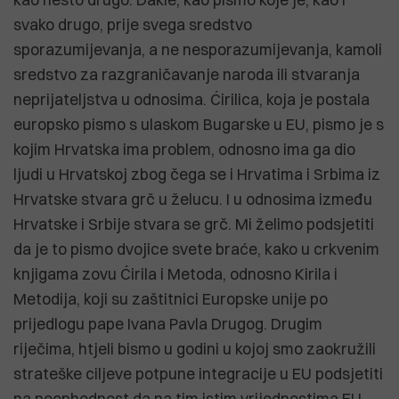
svako drugo, prije svega sredstvo
sporazumijevanja, a ne nesporazumijevanja, kamoli
sredstvo za razgraničavanje naroda ili stvaranja
neprijateljstva u odnosima. Ćirilica, koja je postala
europsko pismo s ulaskom Bugarske u EU, pismo je s
kojim Hrvatska ima problem, odnosno ima ga dio
ljudi u Hrvatskoj zbog čega se i Hrvatima i Srbima iz
Hrvatske stvara grč u želucu. I u odnosima između
Hrvatske i Srbije stvara se grč. Mi želimo podsjetiti
da je to pismo dvojice svete braće, kako u crkvenim
knjigama zovu Ćirila i Metoda, odnosno Kirila i
Metodija, koji su zaštitnici Europske unije po
prijedlogu pape Ivana Pavla Drugog. Drugim
riječima, htjeli bismo u godini u kojoj smo zaokružili
strateške ciljeve potpune integracije u EU podsjetiti
na neophodnost da na tim istim vrijednostima EU