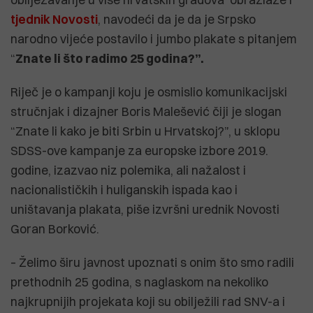
tjednik Novosti
, navodeći da je da je Srpsko
narodno vijeće postavilo i jumbo plakate s pitanjem
“
Znate li što radimo 25 godina?”.
Riječ je o kampanji koju je osmislio komunikacijski
stručnjak i dizajner Boris Malešević čiji je slogan
“Znate li kako je biti Srbin u Hrvatskoj?”, u sklopu
SDSS-ove kampanje za europske izbore 2019.
godine, izazvao niz polemika, ali nažalost i
nacionalističkih i huliganskih ispada kao i
uništavanja plakata, piše izvršni urednik Novosti
Goran Borković.
– Želimo širu javnost upoznati s onim što smo radili
prethodnih 25 godina, s naglaskom na nekoliko
najkrupnijih projekata koji su obilježili rad SNV-a i