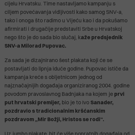
cijelu Hrvatsku. Time nastavljamo kampanju s
ciljem povećavanja vidljivosti kako samog SNV-a,
tako i onoga što radimo u Vijeću kao i da pokušamo
afirmirati i drugačije predstaviti Srbe u Hrvatskoj
nego što je do sada bio slučaj, k
aže predsjednik
SNV-a Milorad Pupovac.
Za sada je dizajnirano šest plakata koji će se
postavljati do lipnja iduće godine. Pupovac ističe da
kampanja kreće s obljetnicom jednog od
najznačajnijih događaja organiziranog 2004. godine
povodom pravoslavnog Badnjaka na kojem je
prvi
put hrvatski premijer,
bio je to Ivo
Sanader
,
pozdravio s tradicionalnim kršćanskim
pozdravom „Mir Božji, Hristos se rodi“.
Uz jumbo plakate, bit će više popratnih događaja od