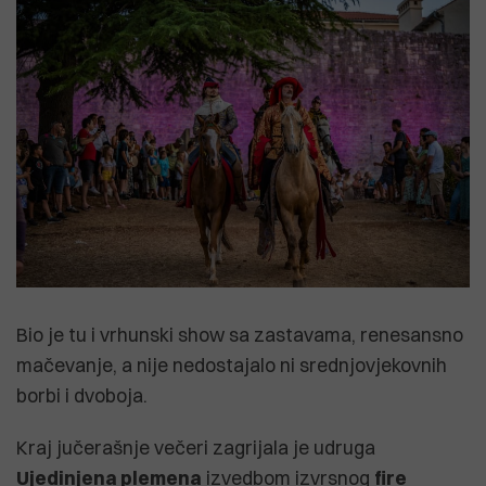
Bio je tu i vrhunski show sa zastavama, renesansno
mačevanje, a nije nedostajalo ni srednjovjekovnih
borbi i dvoboja.
Kraj jučerašnje večeri zagrijala je udruga
Ujedinjena plemena
izvedbom izvrsnog
fire