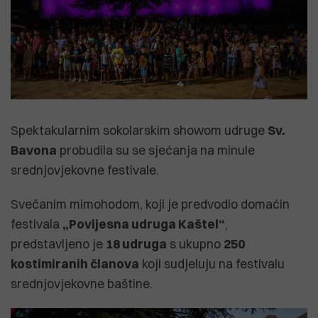
Spektakularnim sokolarskim showom udruge
Sv.
Bavona
probudila su se sjećanja na minule
srednjovjekovne festivale.
Svečanim mimohodom, koji je predvodio domaćin
festivala
„Povijesna udruga Kaštel“
,
predstavljeno je
18 udruga
s ukupno
250
kostimiranih članova
koji sudjeluju na festivalu
srednjovjekovne baštine.