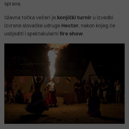
sprava.
Glavna točka večeri je
konjički turnir
u izvedbi
izvrsne slovačke udruge
Hector
, nakon kojeg će
uslijediti i spektakularni
fire show
.