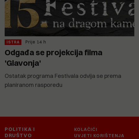
Prije 14 h
ISTRA
Odgađa se projekcija filma
'Glavonja'
Ostatak programa Festivala odvija se prema
planiranom rasporedu
POLITIKA I
KOLAČIĆI
DRUŠTVO
UVJETI KORIŠTENJA