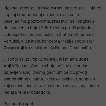
Pjesma predstavlja i svojevrsnu posvetu Puli, njenoj
ljepšoj i romantičnoj strani te svim onim
veseljacima, pozitivcima, kreativcima koji gradu
daju posebnu boju i štih. Pjesmu prati i prigodan
videospot sniman na pulskim Zlatnim Stijenama i
Verudeli, a iza ideje, koncepta i režije spota stoji
Zoran Vujić
uz asistenciju Dejana Damijanića.
U spotu se uz Popku, pojavljuje i mladi
Lucas
Vujić
.Pjesma „Sve je u bojama", uz prehodno
objavljeni singl „Oumajgad" biti će dio prvog
samostalnog albuma „Nekako, svakako, naopako"
koji će ove jeseni izaći u izdanju nezavisnog labela
Molaj Breka Productions.
Pogledajte spot