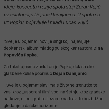
ideje, koncepta i režije spota stoji Zoran Vujić
uz asistenciju Dejana Damijanića. U spotu se
uz Popku, pojavljuje i mladi Lucas Vujić
"Sve je u bojama", novi je singl koji najavljuje
debitantski album mladog pulskog kantautora
Dina
Popovića Popke.
Za tekst pjesme zaslužan je Popka, dok se oko
glazbene kulise pobrinuo
Dejan Damijanić
.
„Sve je u bojama" slavi male životne trenutke te
vas kroz „usporeni film" vodi na šetnju kroz gradske
parkove, ulice, grafite, ležanje na travi te bezbrižno
gledanje u daleke horizonte.