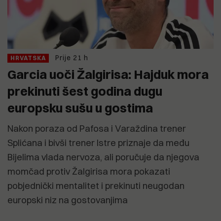
Prije 21 h
HRVATSKA
Garcia uoči Žalgirisa: Hajduk mora
prekinuti šest godina dugu
europsku sušu u gostima
Nakon poraza od Pafosa i Varaždina trener
Splićana i bivši trener Istre priznaje da među
Bijelima vlada nervoza, ali poručuje da njegova
momčad protiv Žalgirisa mora pokazati
pobjednički mentalitet i prekinuti neugodan
europski niz na gostovanjima