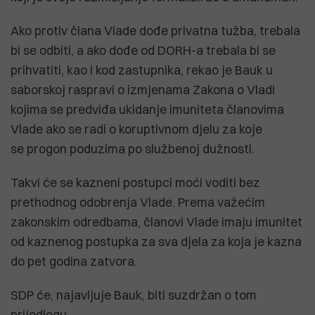
Ako protiv člana Vlade dođe privatna tužba, trebala
bi se odbiti, a ako dođe od DORH-a trebala bi se
prihvatiti, kao i kod zastupnika, rekao je Bauk u
saborskoj raspravi o izmjenama Zakona o Vladi
kojima se predviđa ukidanje imuniteta članovima
Vlade ako se radi o koruptivnom djelu za koje
se progon poduzima po službenoj dužnosti.
Takvi će se kazneni postupci moći voditi bez
prethodnog odobrenja Vlade. Prema važećim
zakonskim odredbama, članovi Vlade imaju imunitet
od kaznenog postupka za sva djela za koja je kazna
do pet godina zatvora.
SDP će, najavljuje Bauk, biti suzdržan o tom
prijedlogu.