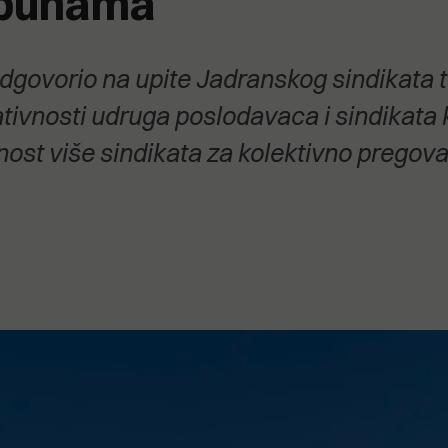
opunama
stanovanje,
kulturu..."
odgovorio na upite Jadranskog sindikata 
tivnosti udruga poslodavaca i sindikata 
nost više sindikata za kolektivno pregov