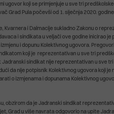
ni ugovor koji se primjenjuje u sve tri predškols
vač Grad Pula počevši od 1. siječnja 2020. godine
tre, Kvarnera i Dalmacije sukladno Zakonu o repre
avaca i sindikata u veljači ove godine inicirao je
izmjenu i dopunu Kolektivnog ugovora. Pregovori
dikatom koji je reprezentativan u sve tri predšk
 Jadranski sindikat nije reprezentativan u sve tr
ući da nije potpisnik Kolektivnog ugovora koji je 
rati o izmjenama i dopunama Kolektivnog ugovo
u, obzirom da je Jadranski sindikat reprezentat
vijet, Grad u više navrata odgovorio na upite Jad