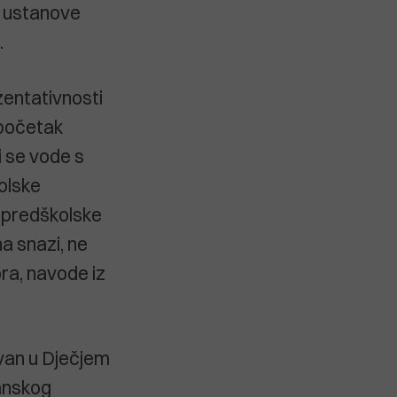
ke ustanove
.
zentativnosti
 početak
 se vode s
olske
i predškolske
na snazi, ne
ra, navode iz
ivan u Dječjem
ranskog