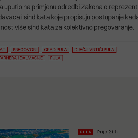
ga uputio na primjenu odredbi Zakona o reprezent
avaca i sindikata koje propisuju postupanje kada
nost više sindikata za kolektivno pregovaranje.
KAT
PREGOVORI
GRAD PULA
DJEČJI VRTIĆI PULA
VARNERA I DALMACIJE
PULA
Prije 21 h
PULA