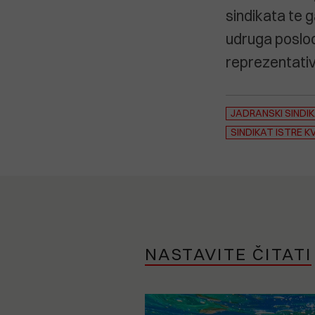
sindikata te 
udruga poslod
reprezentativ
JADRANSKI SINDI
SINDIKAT ISTRE K
NASTAVITE ČITATI