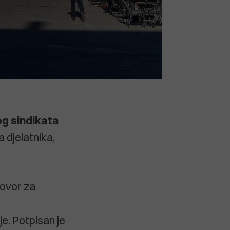
g sindikata
 djelatnika,
govor za
e. Potpisan je