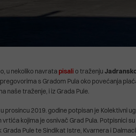
, u nekoliko navrata
pisali
o traženju
Jadransko
u pregovorima s Gradom Pula oko povećanja plaća
 na naše traženje, i iz Grada Pule.
u prosincu 2019. godine potpisan je Kolektivni u
h vrtića kojima je osnivač Grad Pula. Potpisnici su
 Grada Pule te Sindikat Istre, Kvarnera i Dalmacij