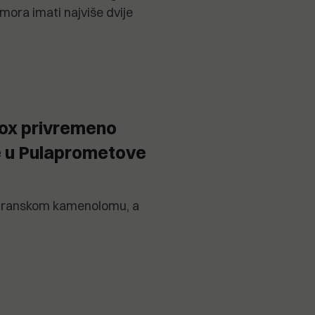
 mora imati najviše dvije
Cox privremeno
e u Pulaprometove
kuranskom kamenolomu, a