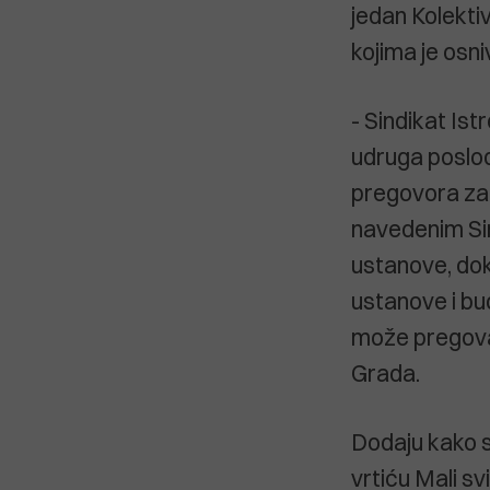
jedan Kolektiv
kojima je osni
- Sindikat Is
udruga poslod
pregovora za 
navedenim Sin
ustanove, dok
ustanove i bud
može pregova
Grada.
Dodaju kako s
vrtiću Mali s