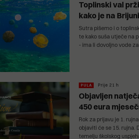
Toplinski val prž
kako je na Briju
Sutra pišemo i o toplins
te kako suša utječe na po
- ima li dovoljno vode z
Prije 21 h
PULA
Objavljen natječa
450 eura mjese
Rok za prijavu je 1. rujn
objaviti će se 15. rujna.
temelju školskog uspjeh