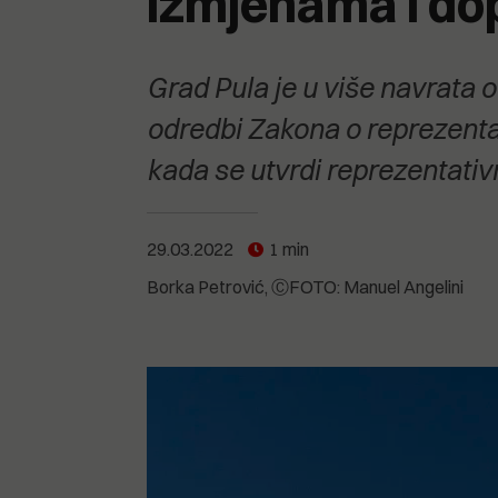
izmjenama i d
POGLEDAJTE SVE
POGLEDAJTE SVE
POGLEDAJTE SVE
Grad Pula je u više navrata 
POGLEDAJTE SVE
odredbi Zakona o reprezenta
kada se utvrdi reprezentativ
29.03.2022
1 min
Borka Petrović
ⒸFOTO: Manuel Angelini