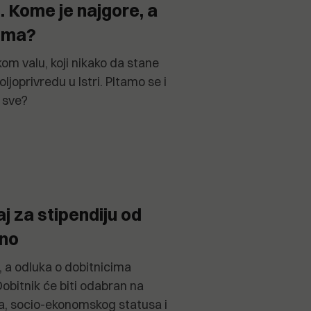
i. Kome je najgore, a
nima?
kom valu, koji nikako da stane
ljoprivredu u Istri. PItamo se i
a sve?
j za stipendiju od
čno
a, a odluka o dobitnicima
 Dobitnik će biti odabran na
a, socio-ekonomskog statusa i