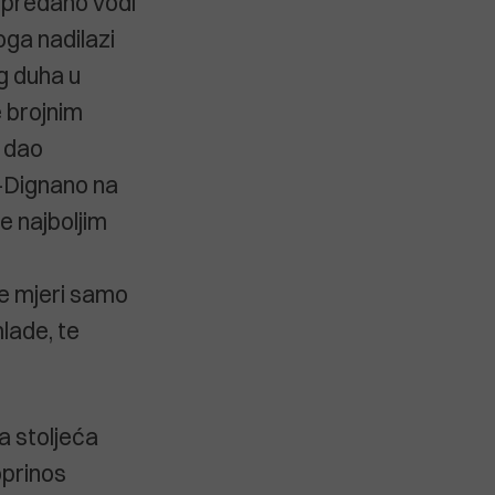
 predano vodi
oga nadilazi
g duha u
e brojnim
e dao
n-Dignano na
e najboljim
ne mjeri samo
mlade, te
a stoljeća
oprinos