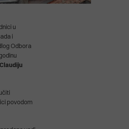
dnici u
rada i
edlog Odbora
 godinu
Claudiju
čiti
nici povodom