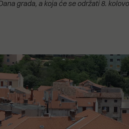
ana grada, a koja će se održati 8. kolov
stanovanje,
kulturu..."