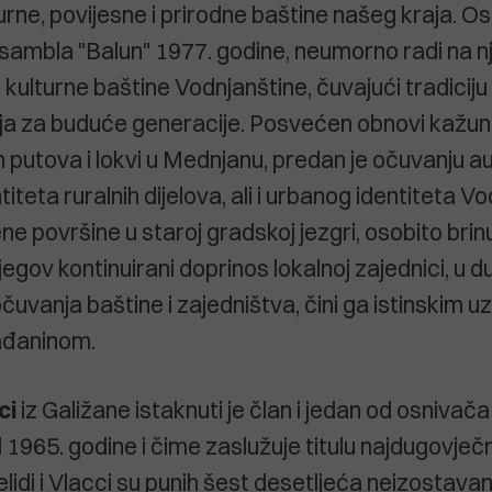
rne, povijesne i prirodne baštine našeg kraja. Os
sambla "Balun" 1977. godine, neumorno radi na n
kulturne baštine Vodnjanštine, čuvajući tradiciju i
a za buduće generacije. Posvećen obnovi kažuna
utova i lokvi u Mednjanu, predan je očuvanju 
ntiteta ruralnih dijelova, ali i urbanog identiteta V
ne površine u staroj gradskoj jezgri, osobito brin
egov kontinuirani doprinos lokalnoj zajednici, u d
očuvanja baštine i zajedništva, čini ga istinskim u
ađaninom.
ci
iz Galižane istaknuti je član i jedan od osnivača
d 1965. godine i čime zaslužuje titulu najdugovječ
lidi i Vlacci su punih šest desetljeća neizostavan