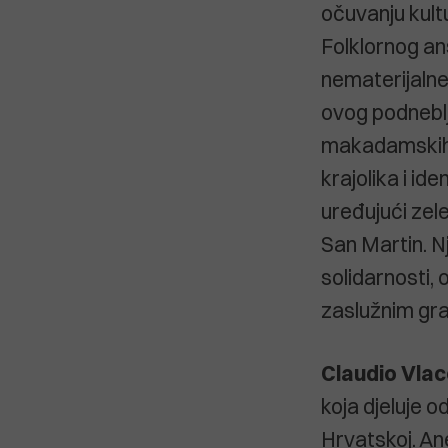
očuvanju kultu
Folklornog an
nematerijalne 
ovog podneblj
makadamskih p
krajolika i ide
uređujući zele
San Martin. Nj
solidarnosti, 
zaslužnim gr
Claudio Vlac
koja djeluje o
Hrvatskoj. Ane