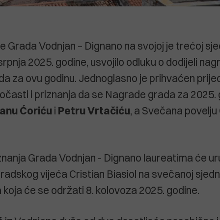
e Grada Vodnjan – Dignano na svojoj je trećoj sje
srpnja 2025. godine, usvojilo odluku o dodijeli nag
da za ovu godinu. Jednoglasno je prihvaćen prij
očasti i priznanja da se Nagrade grada za 2025.
anu Ćoriću
i
Petru Vrtačiću
, a Svečana povelju
znanja Grada Vodnjan - Dignano laureatima će uru
radskog vijeća Cristian Biasiol na svečanoj sjed
 koja će se održati 8. kolovoza 2025. godine.