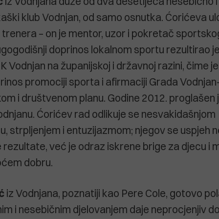
ć
iz Vodnjana duže od dva desetljeća nesebično i
aški klub Vodnjan, od samo osnutka. Ćorićeva ul
 trenera – on je mentor, uzor i pokretač sportsko
ugogodišnji doprinos lokalnom sportu rezultirao j
 Vodnjan na županijskoj i državnoj razini, čime j
prinos promociji sporta i afirmaciji Grada Vodnja
om i društvenom planu. Godine 2012. proglašen j
dnjanu. Ćorićev rad odlikuje se nesvakidašnjom
 strpljenjem i entuzijazmom; njegov se uspjeh 
rezultate, već je odraz iskrene brige za djecu i 
pćem dobru.
ć
iz Vodnjana, poznatiji kao Pere Cole, gotovo pol
im i nesebičnim djelovanjem daje neprocjenjiv d