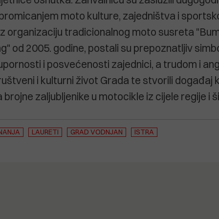
promicanjem moto kulture, zajedništva i sportsk
z organizaciju tradicionalnog moto susreta "Bu
g" od 2005. godine, postali su prepoznatljiv simb
upornosti i posvećenosti zajednici, a trudom i
ruštveni i kulturni život Grada te stvorili događaj k
brojne zaljubljenike u motocikle iz cijele regije i ši
ZNANJA
LAURETI
GRAD VODNJAN
ISTRA