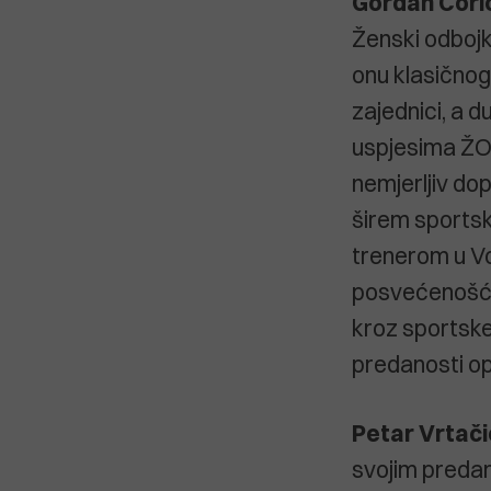
Gordan Ćori
Ženski odbojk
onu klasičnog
zajednici, a d
uspjesima ŽOK
nemjerljiv do
širem sportsk
trenerom u Vo
posvećenošću,
kroz sportske 
predanosti o
Petar Vrtači
svojim predan