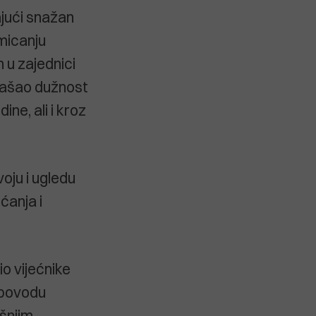
jajući snažan
omicanju
 u zajednici
bnašao dužnost
ne, ali i kroz
oju i ugledu
ćanja i
io vijećnike
 povodu
išnjim