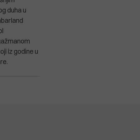
og duha u
mbarland
ol
 angažmanom
oji iz godine u
re.