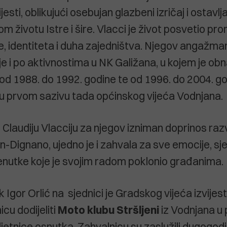
esti, oblikujući osebujan glazbeni izričaj i ostavl
om životu Istre i šire. Vlacci je život posvetio pr
re, identiteta i duha zajedništva. Njegov angažman
 je i po aktivnostima u NK Galižana, u kojem je o
d 1988. do 1992. godine te od 1996. do 2004. godi
d u prvom sazivu tada općinskog vijeća Vodnjana.
 Claudiju Vlacciju za njegov izniman doprinos razv
-Dignano, ujedno je i zahvala za sve emocije, sje
enutke koje je svojim radom poklonio građanima.
Igor Orlić na sjednici je Gradskog vijeća izvijest
cu dodijeliti
Moto klubu Stršljeni
iz Vodnjana u
ljetnice osnutka. Zahvalnicu su zaslužili dugogod