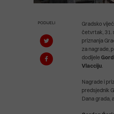
PODIJELI
Gradsko vijeć
četvrtak, 31. 
priznanja Gra
za nagrade, p
dodijele
Gord
Vlacciju
.
Nagrade i pri
predsjednik G
Dana grada, a