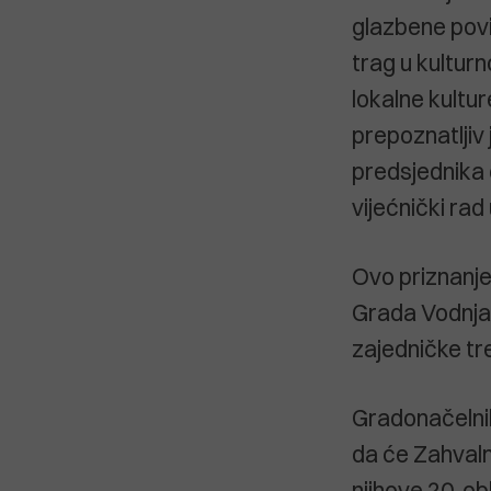
glazbene povij
trag u kulturn
lokalne kultu
prepoznatljiv
predsjednika o
vijećnički ra
Ovo priznanje
Grada Vodnjan
zajedničke tr
Gradonačelnik 
da će Zahvalni
njihove 20. ob