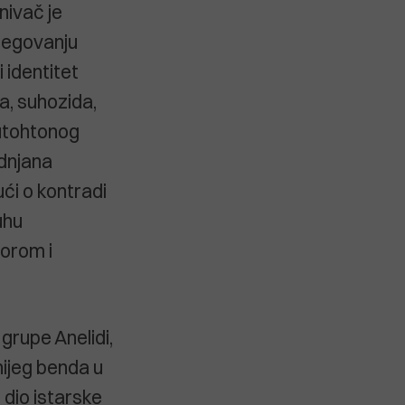
nivač je
jegovanju
 identitet
, suhozida,
autohtonog
odnjana
ući o kontradi
uhu
zorom i
 grupe Anelidi,
nijeg benda u
 dio istarske