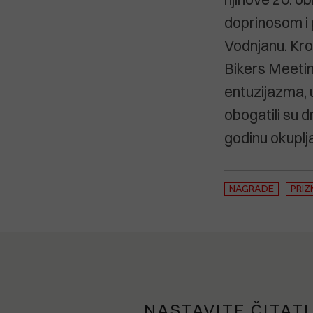
doprinosom i 
Vodnjanu. Kro
Bikers Meetin
entuzijazma, 
obogatili su d
godinu okuplja 
NAGRADE
PRI
NASTAVITE ČITATI