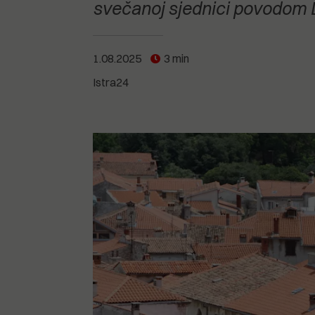
POGLEDAJTE SVE
POGLEDAJTE SVE
svečanoj sjednici povodom D
POGLEDAJTE SVE
1.08.2025
3 min
POGLEDAJTE SVE
Istra24