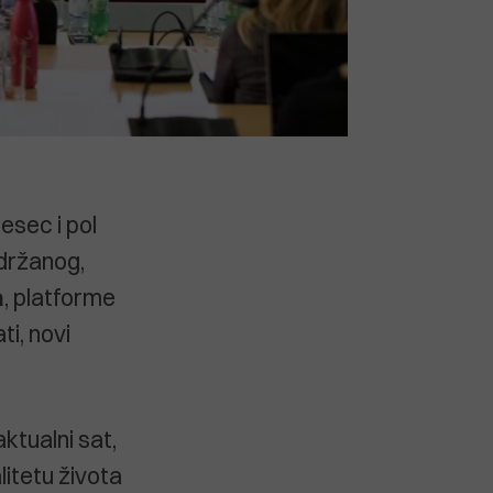
jesec i pol
održanog,
a
, platforme
ti, novi
ktualni sat,
litetu života