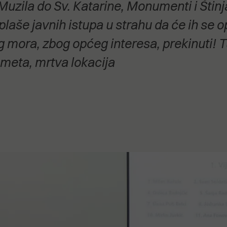
uzila do Sv. Katarine, Monumenti i Štinjana
stanovanje,
kulturu..."
plaše javnih istupa u strahu da će ih se o
 mora, zbog općeg interesa, prekinuti! T
ometa, mrtva lokacija