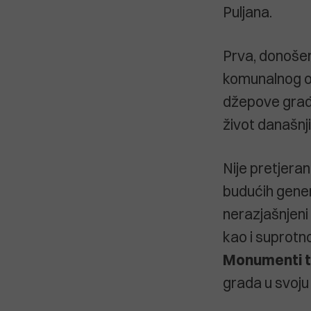
Puljana.
Prva, donošen
komunalnog ot
džepove građa
život današnji
Nije pretjerano
budućih genera
nerazjašnjeni
kao i suprotn
Monumenti t
grada u svoju 