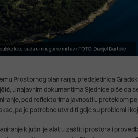
l pulske luke, sada u mnogome mrtav / FOTO: Danijel Bartolić
emu Prostornog planiranja, predsjednica Gradsko
jčić
, u najavnim dokumentima Sjednice piše da s
iranje, pod reflektorima javnosti u proteklom peri
akse, pa je potrebno utvrditi gdje su problemi i koj
aniranje ključni je alat u zaštiti prostora i proved