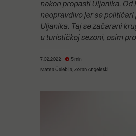
POGLEDAJTE SVE
POGLEDAJTE SVE
nakon propasti Uljanika. Od M
POGLEDAJTE SVE
neopravdivo jer se političari 
Uljanika
.
Taj se začarani krug
POGLEDAJTE SVE
u turističkoj sezoni, osim pr
7.02.2022
5 min
Matea Čelebija
Zoran Angeleski