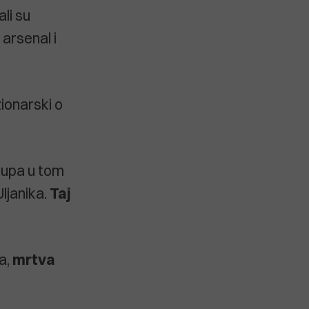
li su
 arsenal i
zionarski o
stupa u tom
Uljanika.
Taj
ta,
mrtva