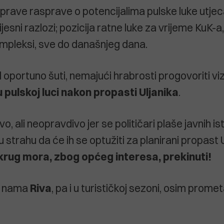
prave rasprave o potencijalima pulske luke utjeca
ijesni razlozi; pozicija ratne luke za vrijeme KuK-a,
kompleksi, sve do današnjeg dana.
 oportuno šuti, nemajući hrabrosti progovoriti vi
pulskoj luci nakon propasti Uljanika
.
ivo, ali neopravdivo jer se političari plaše javnih i
u strahu da će ih se optužiti za planirani propast 
krug mora, zbog općeg interesa, prekinuti!
je nama
Riva
, pa i u turističkoj sezoni, osim prome