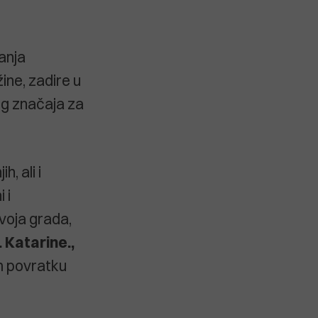
anja
ne, zadire u
og značaja za
, ali i
 i
voja grada,
 Katarine.,
m povratku