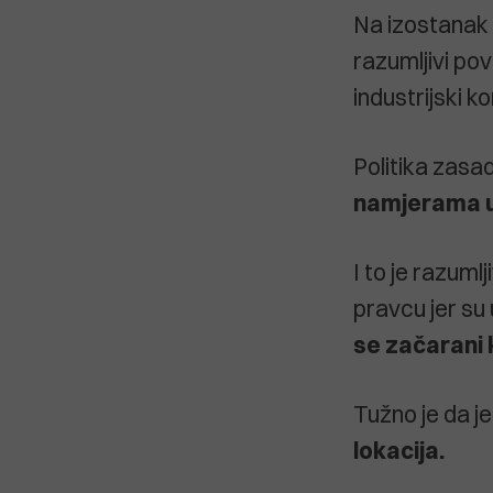
Na izostanak 
razumljivi pov
industrijski 
Politika zasad
namjerama u 
I to je razumlj
pravcu jer su 
se začarani 
Tužno je da 
lokacija.