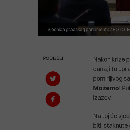
Sjednica gradskog parlamenta / FOTO: M
PODIJELI
Nakon krize pu
dana, i to up
pomirljivog sa
Možemo
! Pu
izazov.
Na toj će sjed
biti istaknute