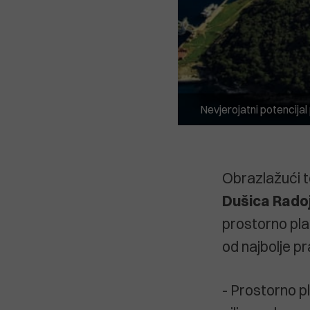
Nevjerojatni potencija
Obrazlažući t
Dušica Rado
prostorno plan
od najbolje pr
- Prostorno pl