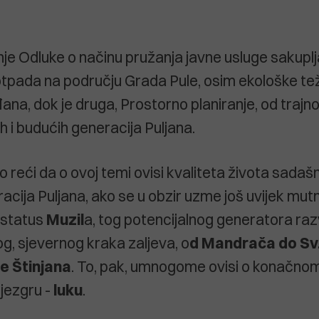
je Odluke o načinu pružanja javne usluge sakuplj
pada na području Grada Pule, osim ekološke teži
na, dok je druga, Prostorno planiranje, od trajn
h i budućih generacija Puljana.
 reći da o ovoj temi ovisi kvaliteta života sadašnjih
cija Puljana, ako se u obzir uzme još uvijek mutni
 status
Muzil
a, tog potencijalnog generatora raz
og, sjevernog kraka zaljeva, o
d Mandrača do Sv.
e Štinjana
. To, pak, umnogome ovisi o konačno
jezgru -
luku
.