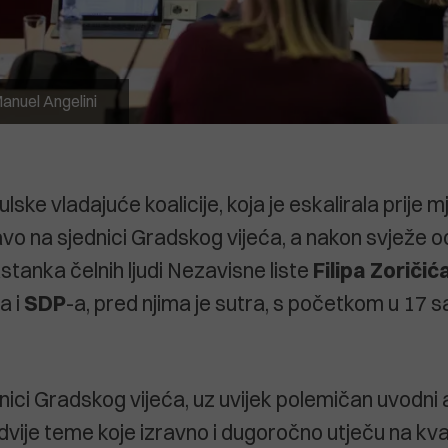
anuel Angelini
lske vladajuće koalicije, koja je eskalirala prije m
ravo na sjednici Gradskog vijeća, a nakon svježe 
stanka čelnih ljudi Nezavisne liste
Filipa Zoričić
la i
SDP
-a, pred njima je sutra, s početkom u 17 sa
nici Gradskog vijeća, uz uvijek polemičan uvodni a
 dvije teme koje izravno i dugoročno utječu na kva