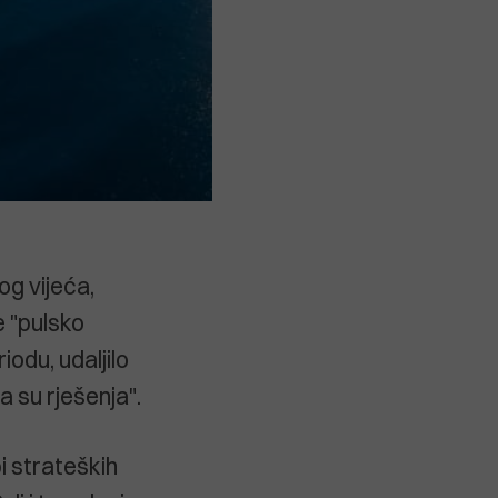
g vijeća,
e "pulsko
odu, udaljilo
a su rješenja".
bi strateških