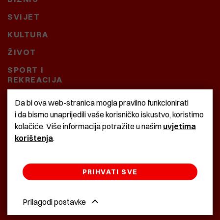
SVIJET
KULTURA
ŽIVOT
SPORT I
REKREACIJA
CRNA KRONIKA
Da bi ova web-stranica mogla pravilno funkcionirati
i da bismo unaprijedili vaše korisničko iskustvo, koristimo
BAŠTARDINI I PRAVI
kolačiće. Više informacija potražite u našim
uvjetima
KRASNA ZEMLJA
korištenja
.
PRIHVATI SVE
©2022 Istra24 - istarske digitalne novine
Prilagodi postavke