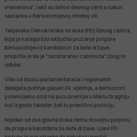
vremenima", rekli su šefovi desnog centra nakon
sastanka u Berlusconijevoj rimskoj vili.
Talijanska Demokratska stranka (PD) lijevog centra,
koja je kategorički isključila pružanje potpore
Berlusconijevoj kandidaturi za šefa države,
priopćila je da je "razočarana i zabrinuta" zbog te
odluke.
Više od tisuću parlamentaraca i regionalnih
delegata počinje glasati 24. siječnja, a Berlusconi
potencijalno stoji na putu premijeru Mariu Draghiju
koji izgleda također želi tu prestižnu poziciju.
Nijedan od dva glavna bloka nema dovoljnu potporu
da progura kandidata za šefa države. Lijevi PD
pozvao je sve stranke da pokušaju postići