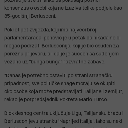
konsenzus o osobi koja ne izaziva tolike podjele kao
85-godišnji Berlusconi.
Pokret pet zvijezda, koji ima najveći broj
parlamentaraca, ponovio je u petak da nikada ne bi
mogao podržati Berlusconija, koji je bio osuđen za
poreznu prijevaru, a i dalje je suočen sa suđenjem
vezano uz "bunga bunga" razvratne zabave.
"Danas je potrebno ostaviti po strani stranačku
pripadnost, sve političke snage moraju se okupiti
oko osobe koja može predstavljati Talijane i zemlju",
rekao je potpredsjednik Pokreta Mario Turco.
Blok desnog centra uključuje Ligu, Talijansku braću i
Berlusconijevu stranku 'Naprijed Italija'. Iako su neki