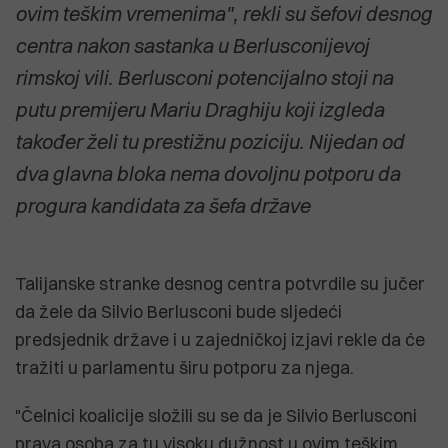
ovim teškim vremenima", rekli su šefovi desnog
centra nakon sastanka u Berlusconijevoj
rimskoj vili. Berlusconi potencijalno stoji na
putu premijeru Mariu Draghiju koji izgleda
također želi tu prestižnu poziciju. Nijedan od
dva glavna bloka nema dovoljnu potporu da
progura kandidata za šefa države
Talijanske stranke desnog centra potvrdile su jučer
da žele da Silvio Berlusconi bude sljedeći
predsjednik države i u zajedničkoj izjavi rekle da će
tražiti u parlamentu širu potporu za njega.
"Čelnici koalicije složili su se da je Silvio Berlusconi
prava osoba za tu visoku dužnost u ovim teškim