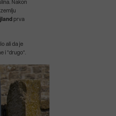
slina. Nakon
 zemlju
jland
prva
o ali da je
e i "drugo".