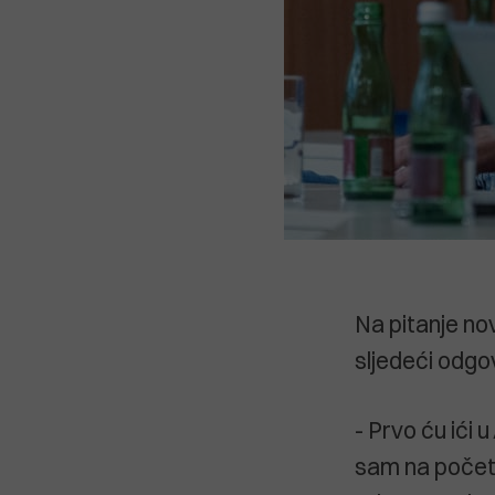
Na pitanje no
sljedeći odgo
- Prvo ću ići u
sam na počet