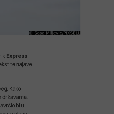
nik
Express
ekst te najave
čeg. Kako
m državama.
avršio bi u
dignute glave