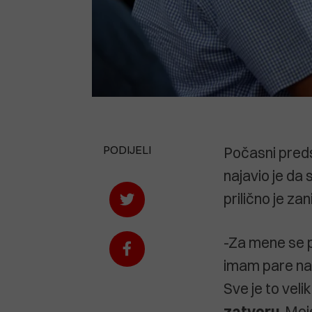
PODIJELI
Počasni pred
najavio je da
prilično je zani
-Za mene se p
imam pare na
Sve je to veli
zatvoru
. Moj