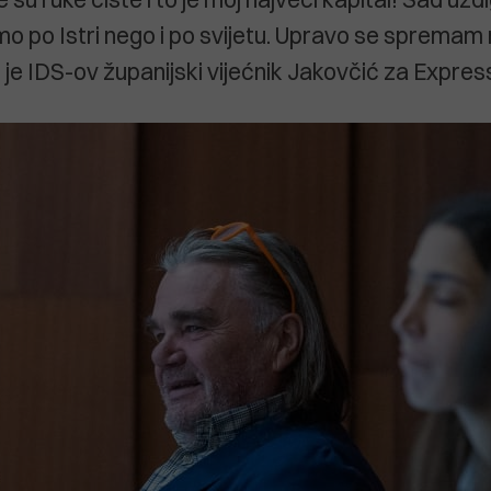
 po Istri nego i po svijetu. Upravo se spremam 
io je IDS-ov županijski vijećnik Jakovčić za Expres