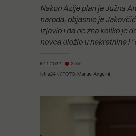
POGLEDAJTE SVE
POGLEDAJTE SVE
Nakon Azije plan je Južna Am
POGLEDAJTE SVE
naroda, objasnio je Jakovčić.
izjavio i da ne zna koliko je d
POGLEDAJTE SVE
novca uložio u nekretnine i "
6.11.2022
2 min
Istra24
ⒸFOTO: Manuel Angelini