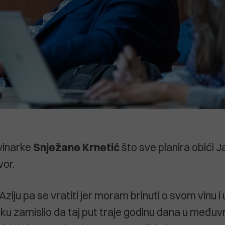
vinarke
Snježane
Krnetić
što sve planira obići J
vor.
 Aziju pa se vratiti jer moram brinuti o svom vinu i 
ku zamislio da taj put traje godinu dana u međ