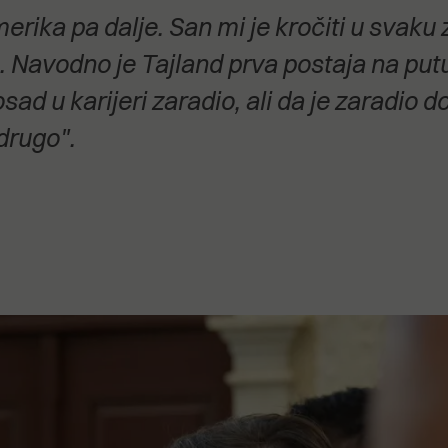
stanovanje,
erika pa dalje. San mi je kročiti u svaku 
kulturu..."
 Navodno je Tajland prva postaja na putu 
osad u karijeri zaradio, ali da je zaradio do
drugo".