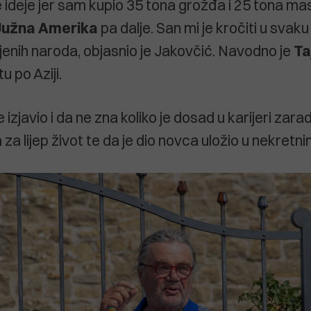
 ideje jer sam kupio 35 tona grožđa i 25 tona ma
Južna
Amerika
pa dalje. San mi je kročiti u svaku
njenih naroda, objasnio je Jakovčić. Navodno je
Ta
u po Aziji.
izjavio i da ne zna koliko je dosad u karijeri zaradi
za lijep život te da je dio novca uložio u nekretnin