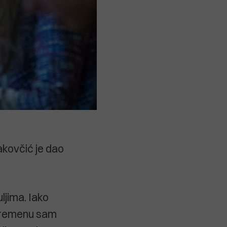
akovčić je dao
uljima. Iako
uvremenu sam