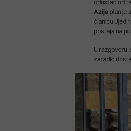
odustao od te
Azije
plan je
članicu Ujedi
postaja na put
U razgovoru je 
zaradio dosta 