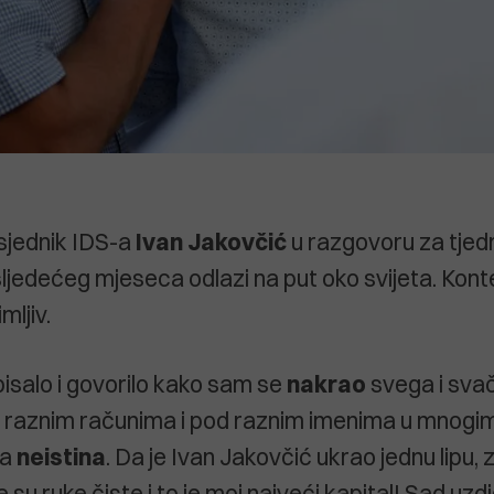
sjednik IDS-a
Ivan
Jakovčić
u razgovoru za tjed
 sljedećeg mjeseca odlazi na put oko svijeta. Kont
mljiv.
isalo i govorilo kako sam se
nakrao
svega i sva
 raznim računima i pod raznim imenima u mnogi
ka
neistina
. Da je Ivan Jakovčić ukrao jednu lipu, z
e su ruke čiste i to je moj najveći kapital! Sad uz