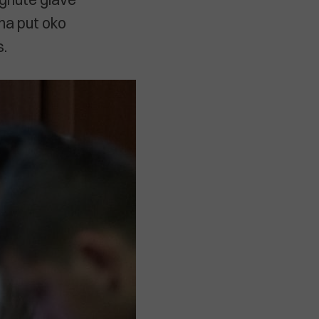
na put oko
s.