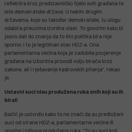
reflektira kroz predstavničko tijelo svih građana te
iste demokratske države. U nekim drugim
državama, koje su također demokratske, tu ulogu
odabira preuzima izvršna vlast. To govorim kako bi
jasno dali do znanja da to što politika bira nije
sporno. I to je legitiman stav HDZ-a. Ona
parlamentarna većina koja je zadobila povjerenje
građana na izborima provodi volju birača kroz
zakone, ali i rješavanje kadrovskih pitanja", rekao
je.
Ustavni suci nisu produžena ruka onih koji su ih
birali
Bačić je ustvrdio kako to ne znači da su predloženi
suci od strane HDZ-a, parlamentarne većine ili
oporbe i njihova produžena ruka. "To su suci koji