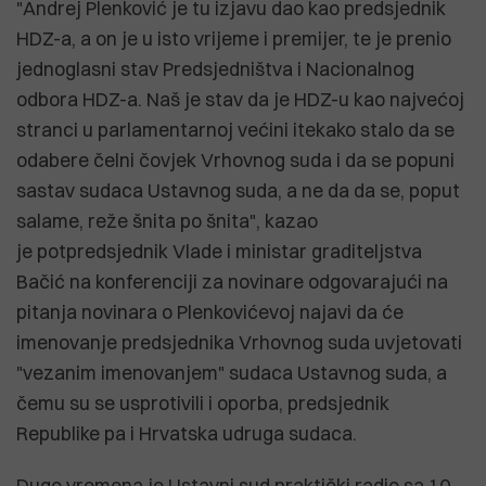
"Andrej Plenković je tu izjavu dao kao predsjednik
HDZ-a, a on je u isto vrijeme i premijer, te je prenio
jednoglasni stav Predsjedništva i Nacionalnog
odbora HDZ-a. Naš je stav da je HDZ-u kao najvećoj
stranci u parlamentarnoj većini itekako stalo da se
odabere čelni čovjek Vrhovnog suda i da se popuni
sastav sudaca Ustavnog suda, a ne da da se, poput
salame, reže šnita po šnita", kazao
je potpredsjednik Vlade i ministar graditeljstva
Bačić na konferenciji za novinare odgovarajući na
pitanja novinara o Plenkovićevoj najavi da će
imenovanje predsjednika Vrhovnog suda uvjetovati
"vezanim imenovanjem" sudaca Ustavnog suda, a
čemu su se usprotivili i oporba, predsjednik
Republike pa i Hrvatska udruga sudaca.
Dugo vremena je Ustavni sud praktički radio sa 10