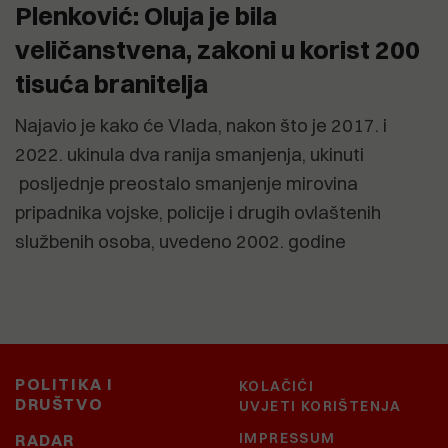
Plenković: Oluja je bila
veličanstvena, zakoni u korist 200
tisuća branitelja
Najavio je kako će Vlada, nakon što je 2017. i
2022. ukinula dva ranija smanjenja, ukinuti
posljednje preostalo smanjenje mirovina
pripadnika vojske, policije i drugih ovlaštenih
službenih osoba, uvedeno 2002. godine
POLITIKA I
KOLAČIĆI
DRUŠTVO
UVJETI KORIŠTENJA
IMPRESSUM
RADAR