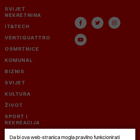
SVIJET
NEKRETNINA
IT&TECH
VENTIQUATTRO
OSMRTNICE
KOMUNAL
BIZNIS
SVIJET
KULTURA
ŽIVOT
SPORT I
REKREACIJA
CRNA KRONIKA
Da bi ova web-stranica mogla pravilno funkcionirati