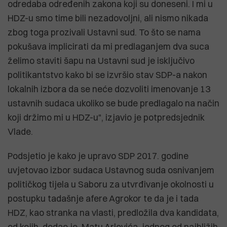
odredaba određenih zakona koji su doneseni. I mi u
HDZ-u smo time bili nezadovoljni, ali nismo nikada
zbog toga prozivali Ustavni sud. To što se nama
pokušava implicirati da mi predlaganjem dva suca
želimo staviti šapu na Ustavni sud je isključivo
politikantstvo kako bi se izvršio stav SDP-a nakon
lokalnih izbora da se neće dozvoliti imenovanje 13
ustavnih sudaca ukoliko se bude predlagalo na način
koji držimo mi u HDZ-u", izjavio je potpredsjednik
Vlade.
Podsjetio je kako je upravo SDP 2017. godine
uvjetovao izbor sudaca Ustavnog suda osnivanjem
političkog tijela u Saboru za utvrđivanje okolnosti u
postupku tadašnje afere Agrokor te da je i tada
HDZ, kao stranka na vlasti, predložila dva kandidata,
od kojih, dodao je, Matu Arlovića, jednog od najbližih