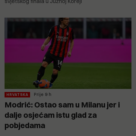
svjetskog finala u Južnoj Koreji
Prije 9 h
HRVATSKA
Modrić: Ostao sam u Milanu jer i
dalje osjećam istu glad za
pobjedama