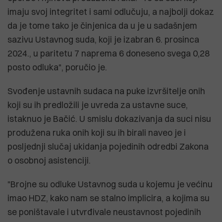
imaju svoj integritet i sami odlučuju, a najbolji dokaz
da je tome tako je činjenica da u je u sadašnjem
sazivu Ustavnog suda, koji je izabran 6. prosinca
2024., u paritetu 7 naprema 6 doneseno svega 0,28
posto odluka", poručio je.
Svođenje ustavnih sudaca na puke izvršitelje onih
koji su ih predložili je uvreda za ustavne suce,
istaknuo je Bačić. U smislu dokazivanja da suci nisu
produžena ruka onih koji su ih birali naveo je i
posljednji slučaj ukidanja pojedinih odredbi Zakona
o osobnoj asistenciji.
"Brojne su odluke Ustavnog suda u kojemu je većinu
imao HDZ, kako nam se stalno implicira, a kojima su
se poništavale i utvrđivale neustavnost pojedinih