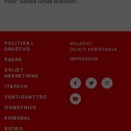
Višić“ Sanela Grbaš Bratković
POLITIKA I
KOLAČIĆI
DRUŠTVO
UVJETI KORIŠTENJA
IMPRESSUM
RADAR
SVIJET
NEKRETNINA
IT&TECH
VENTIQUATTRO
OSMRTNICE
KOMUNAL
BIZNIS