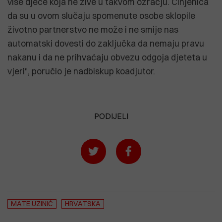
više djece koja ne žive u takvom ozračju. Činjenica
da su u ovom slučaju spomenute osobe sklopile
životno partnerstvo ne može i ne smije nas
automatski dovesti do zaključka da nemaju pravu
nakanu i da ne prihvaćaju obvezu odgoja djeteta u
vjeri", poručio je nadbiskup koadjutor.
PODIJELI
MATE UZINIĆ
HRVATSKA