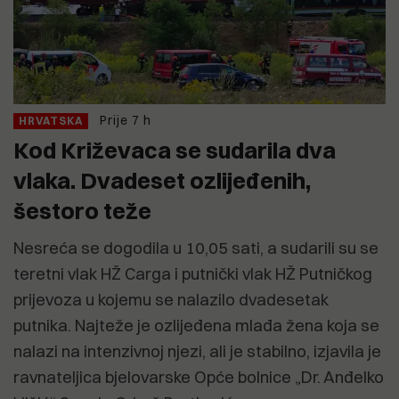
Prije 7 h
HRVATSKA
Kod Križevaca se sudarila dva
vlaka. Dvadeset ozlijeđenih,
šestoro teže
Nesreća se dogodila u 10,05 sati, a sudarili su se
teretni vlak HŽ Carga i putnički vlak HŽ Putničkog
prijevoza u kojemu se nalazilo dvadesetak
putnika. Najteže je ozlijeđena mlađa žena koja se
nalazi na intenzivnoj njezi, ali je stabilno, izjavila je
ravnateljica bjelovarske Opće bolnice „Dr. Anđelko