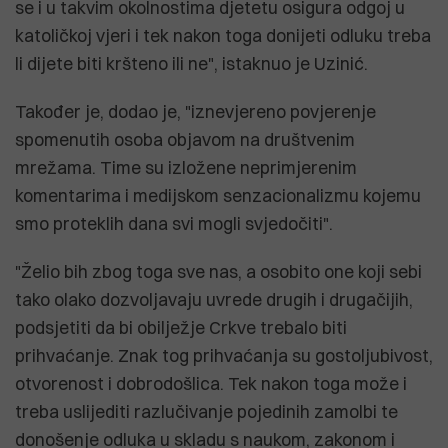
se i u takvim okolnostima djetetu osigura odgoj u
katoličkoj vjeri i tek nakon toga donijeti odluku treba
li dijete biti kršteno ili ne", istaknuo je Uzinić.
Također je, dodao je, "iznevjereno povjerenje
spomenutih osoba objavom na društvenim
mrežama. Time su izložene neprimjerenim
komentarima i medijskom senzacionalizmu kojemu
smo proteklih dana svi mogli svjedočiti".
"Želio bih zbog toga sve nas, a osobito one koji sebi
tako olako dozvoljavaju uvrede drugih i drugačijih,
podsjetiti da bi obilježje Crkve trebalo biti
prihvaćanje. Znak tog prihvaćanja su gostoljubivost,
otvorenost i dobrodošlica. Tek nakon toga može i
treba uslijediti razlučivanje pojedinih zamolbi te
donošenje odluka u skladu s naukom, zakonom i