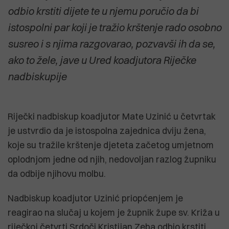
odbio krstiti dijete te u njemu poručio da bi
istospolni par koji je tražio krštenje rado osobno
susreo i s njima razgovarao, pozvavši ih da se,
ako to žele, jave u Ured koadjutora Riječke
nadbiskupije
Riječki nadbiskup koadjutor Mate Uzinić u četvrtak
je ustvrdio da je istospolna zajednica dviju žena,
koje su tražile krštenje djeteta začetog umjetnom
oplodnjom jedne od njih, nedovoljan razlog župniku
da odbije njihovu molbu.
Nadbiskup koadjutor Uzinić priopćenjem je
reagirao na slučaj u kojem je župnik župe sv. Križa u
riječkoj četvrti Srdoči Kristijan Zeba odbio krstiti