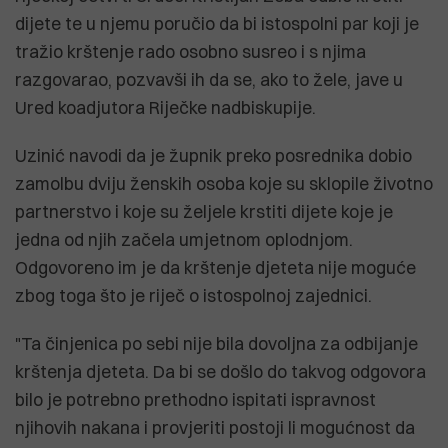
dijete te u njemu poručio da bi istospolni par koji je
tražio krštenje rado osobno susreo i s njima
razgovarao, pozvavši ih da se, ako to žele, jave u
Ured koadjutora Riječke nadbiskupije.
Uzinić navodi da je župnik preko posrednika dobio
zamolbu dviju ženskih osoba koje su sklopile životno
partnerstvo i koje su željele krstiti dijete koje je
jedna od njih začela umjetnom oplodnjom.
Odgovoreno im je da krštenje djeteta nije moguće
zbog toga što je riječ o istospolnoj zajednici.
"Ta činjenica po sebi nije bila dovoljna za odbijanje
krštenja djeteta. Da bi se došlo do takvog odgovora
bilo je potrebno prethodno ispitati ispravnost
njihovih nakana i provjeriti postoji li mogućnost da