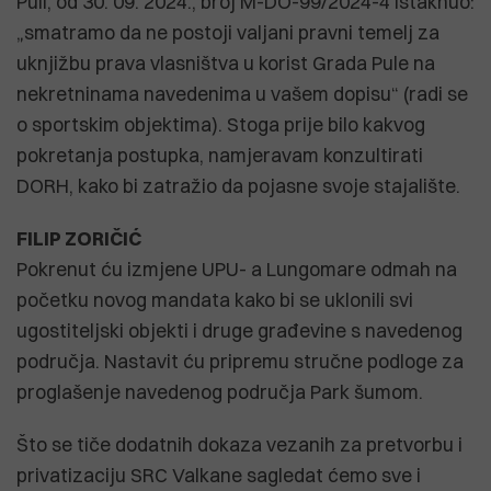
Puli, od 30. 09. 2024., broj M-DO-99/2024-4 istaknuo:
„smatramo da ne postoji valjani pravni temelj za
uknjižbu prava vlasništva u korist Grada Pule na
nekretninama navedenima u vašem dopisu“ (radi se
o sportskim objektima). Stoga prije bilo kakvog
pokretanja postupka, namjeravam konzultirati
DORH, kako bi zatražio da pojasne svoje stajalište.
FILIP ZORIČIĆ
Pokrenut ću izmjene UPU- a Lungomare odmah na
početku novog mandata kako bi se uklonili svi
ugostiteljski objekti i druge građevine s navedenog
područja. Nastavit ću pripremu stručne podloge za
proglašenje navedenog područja Park šumom.
Što se tiče dodatnih dokaza vezanih za pretvorbu i
privatizaciju SRC Valkane sagledat ćemo sve i