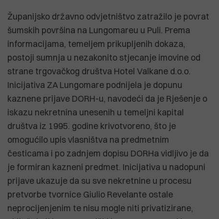
Županijsko državno odvjetništvo zatražilo je povrat
šumskih površina na Lungomareu u Puli. Prema
informacijama, temeljem prikupljenih dokaza,
postoji sumnja u nezakonito stjecanje imovine od
strane trgovačkog društva Hotel Valkane d.o.o.
Inicijativa ZA Lungomare podnijela je dopunu
kaznene prijave DORH-u, navodeći da je Rješenje o
iskazu nekretnina unesenih u temeljni kapital
društva iz 1995. godine krivotvoreno, što je
omogućilo upis vlasništva na predmetnim
česticama i po zadnjem dopisu DORHa vidljivo je da
je formiran kazneni predmet. Inicijativa u nadopuni
prijave ukazuje da su sve nekretnine u procesu
pretvorbe tvornice Giulio Revelante ostale
neprocijenjenim te nisu mogle niti privatizirane,