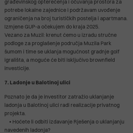
građevinskog opterećenja i očuvanja prostora za
potrebe lokalne zajednice i podržavam uvođenje
ograničenja na broj turističkih postelja i apartmana.
Izmjene GUP-a očekujem do kraja 2025.
Vezano za Muzil: krenut ćemo u izradu stručne
podloge za proglašenje područja Muzila Park
šumom i time se uklanja mogućnost gradnje golf
igrališta, a moguće će biti isključivo brownfield
investicije.
7. Ladonje u Balotinoj ulici
Poznato je da je investitor zatražio uklanjanje
ladonja u Balotinoj ulici radi realizacije privatnog
projekta.
• Hoćete li odbiti izdavanje Rješenja o uklanjanju
navedenih ladonja?