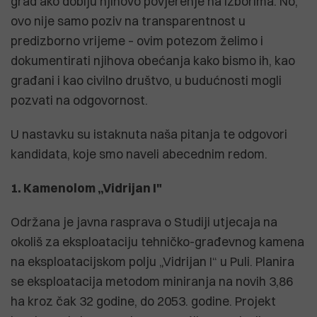
grad ako dobiju njihovo povjerenje na izborima. No,
ovo nije samo poziv na transparentnost u
predizborno vrijeme – ovim potezom želimo i
dokumentirati njihova obećanja kako bismo ih, kao
građani i kao civilno društvo, u budućnosti mogli
pozvati na odgovornost.
U nastavku su istaknuta naša pitanja te odgovori
kandidata, koje smo naveli abecednim redom.
1. Kamenolom „Vidrijan I"
Održana je javna rasprava o Studiji utjecaja na
okoliš za eksploataciju tehničko-građevnog kamena
na eksploatacijskom polju „Vidrijan I“ u Puli. Planira
se eksploatacija metodom miniranja na novih 3,86
ha kroz čak 32 godine, do 2053. godine. Projekt