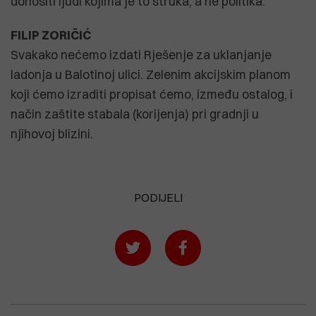
donositi ljudi kojima je to struka, a ne politika.
FILIP ZORIČIĆ
Svakako nećemo izdati Rješenje za uklanjanje
ladonja u Balotinoj ulici. Zelenim akcijskim planom
koji ćemo izraditi propisat ćemo, između ostalog, i
način zaštite stabala (korijenja) pri gradnji u
njihovoj blizini.
PODIJELI