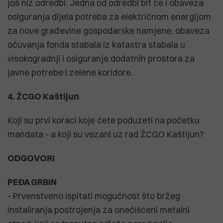
još niz odredbi. Jedna od odredbi bit će i obaveza
osiguranja dijela potreba za električnom energijom
za nove građevine gospodarske namjene, obaveza
očuvanja fonda stabala iz katastra stabala u
visokogradnji i osiguranje dodatnih prostora za
javne potrebe i zelene koridore.
4. ŽCGO Kaštijun
Koji su prvi koraci koje ćete poduzeti na početku
mandata - a koji su vezani uz rad ŽCGO Kaštijun?
ODGOVORI
PEĐA GRBIN
- Prvenstveno ispitati mogućnost što bržeg
instaliranja postrojenja za onečišćeni metalni