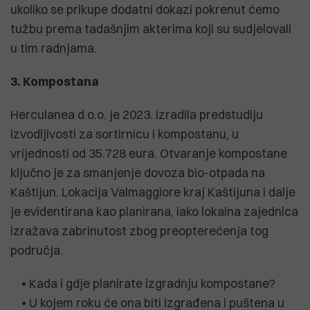
ukoliko se prikupe dodatni dokazi pokrenut ćemo
tužbu prema tadašnjim akterima koji su sudjelovali
u tim radnjama.
3. Kompostana
Herculanea d.o.o. je 2023. izradila predstudiju
izvodljivosti za sortirnicu i kompostanu, u
vrijednosti od 35.728 eura. Otvaranje kompostane
ključno je za smanjenje dovoza bio-otpada na
Kaštijun. Lokacija Valmaggiore kraj Kaštijuna i dalje
je evidentirana kao planirana, iako lokalna zajednica
izražava zabrinutost zbog preopterećenja tog
područja.
• Kada i gdje planirate izgradnju kompostane?
• U kojem roku će ona biti izgrađena i puštena u