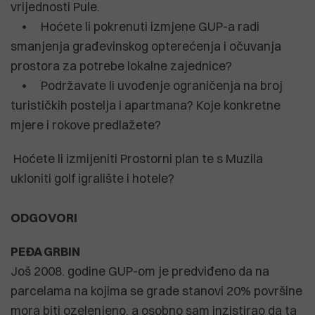
vrijednosti Pule.
• Hoćete li pokrenuti izmjene GUP-a radi
smanjenja građevinskog opterećenja i očuvanja
prostora za potrebe lokalne zajednice?
• Podržavate li uvođenje ograničenja na broj
turističkih postelja i apartmana? Koje konkretne
mjere i rokove predlažete?
Hoćete li izmijeniti Prostorni plan te s Muzila
ukloniti golf igralište i hotele?
ODGOVORI
PEĐA GRBIN
Još 2008. godine GUP-om je predviđeno da na
parcelama na kojima se grade stanovi 20% površine
mora biti ozelenjeno, a osobno sam inzistirao da ta