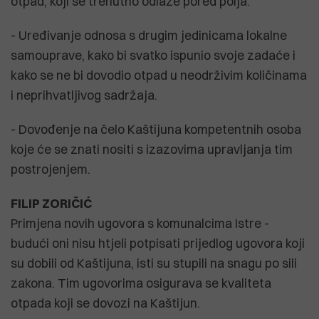
otpad, koji se trenutno odlaže pored polja.
- Uređivanje odnosa s drugim jedinicama lokalne
samouprave, kako bi svatko ispunio svoje zadaće i
kako se ne bi dovodio otpad u neodrživim količinama
i neprihvatljivog sadržaja.
- Dovođenje na čelo Kaštijuna kompetentnih osoba
koje će se znati nositi s izazovima upravljanja tim
postrojenjem.
FILIP ZORIČIĆ
Primjena novih ugovora s komunalcima Istre -
budući oni nisu htjeli potpisati prijedlog ugovora koji
su dobili od Kaštijuna, isti su stupili na snagu po sili
zakona. Tim ugovorima osigurava se kvaliteta
otpada koji se dovozi na Kaštijun.