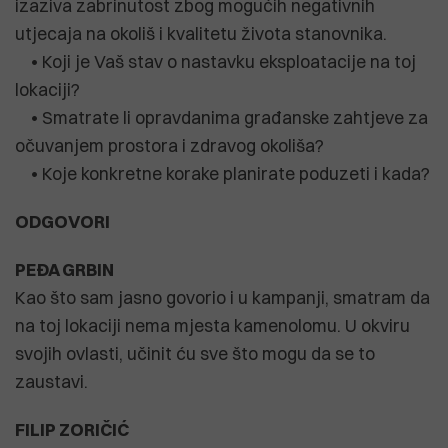
izaziva zabrinutost zbog mogućih negativnih
utjecaja na okoliš i kvalitetu života stanovnika.
• Koji je Vaš stav o nastavku eksploatacije na toj
lokaciji?
• Smatrate li opravdanima građanske zahtjeve za
očuvanjem prostora i zdravog okoliša?
• Koje konkretne korake planirate poduzeti i kada?
ODGOVORI
PEĐA GRBIN
Kao što sam jasno govorio i u kampanji, smatram da
na toj lokaciji nema mjesta kamenolomu. U okviru
svojih ovlasti, učinit ću sve što mogu da se to
zaustavi.
FILIP ZORIČIĆ