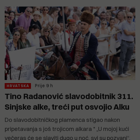
Prije 9 h
HRVATSKA
Tino Radanović slavodobitnik 311.
Sinjske alke, treći put osvojio Alku
Do slavodobitničkog plamenca stigao nakon
pripetavanja s još trojicom alkara * „U mojoj kući
večeras će se slaviti dugo u noć, svi su pozvani“,