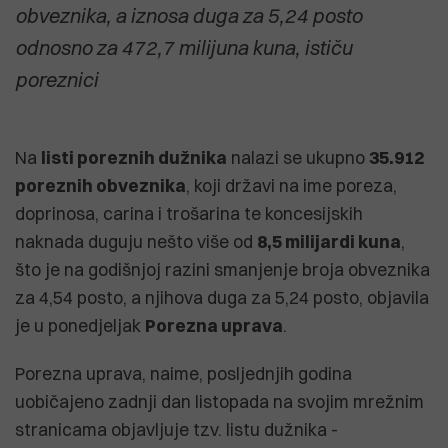
obveznika, a iznosa duga za 5,24 posto
odnosno za 472,7 milijuna kuna, ističu
poreznici
Na
listi poreznih dužnika
nalazi se ukupno
35.912
poreznih obveznika
, koji državi na ime poreza,
doprinosa, carina i trošarina te koncesijskih
naknada duguju nešto više od
8,5 milijardi kuna
,
što je na godišnjoj razini smanjenje broja obveznika
za 4,54 posto, a njihova duga za 5,24 posto, objavila
je u ponedjeljak
Porezna uprava
.
Porezna uprava, naime, posljednjih godina
uobičajeno zadnji dan listopada na svojim mrežnim
stranicama objavljuje tzv. listu dužnika -