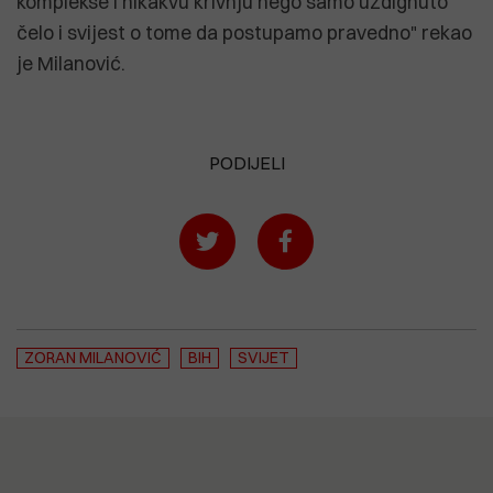
komplekse i nikakvu krivnju nego samo uzdignuto
čelo i svijest o tome da postupamo pravedno" rekao
je Milanović.
PODIJELI
ZORAN MILANOVIĆ
BIH
SVIJET