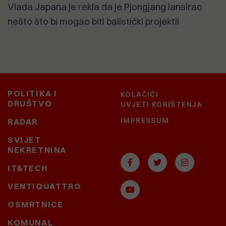
Vlada Japana je rekla da je Pjongjang lansirao
nešto što bi mogao biti balistički projektil
POLITIKA I
KOLAČIĆI
DRUŠTVO
UVJETI KORIŠTENJA
IMPRESSUM
RADAR
SVIJET
NEKRETNINA
IT&TECH
VENTIQUATTRO
OSMRTNICE
KOMUNAL