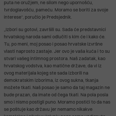
puta ne oružjem, ne silom nego upornošću,
tvrdoglavošću, pameću. Moramo se boriti za svoje
interese“, poručio je Predsjednik.
„Izbori su gotovi, završili su. Sada će predstavnici
hrvatskog naroda sami odlučiti s kim će i kako će.
Tu, po meni, moj posao i posao hrvatske izvršne
vlasti naprosto zastaje. Jer ovo je vaša kuća i to su
stvari vašeg intimnog prostora. Naš zadatak, kao
hrvatskog vodstva, kao matične države, da vi iz
ovog materijala kojeg ste sada izborili na
demokratskim izborima, iz ovog sukna, tkanja
možete tkati. Naš posao je samo da taj magazin ne
bude prazan, da imate od čega tkati. Na pola posla
smo i nismo postigli puno. Moramo postići to da nas
se poštuje kao državu jer nemamo nikakve