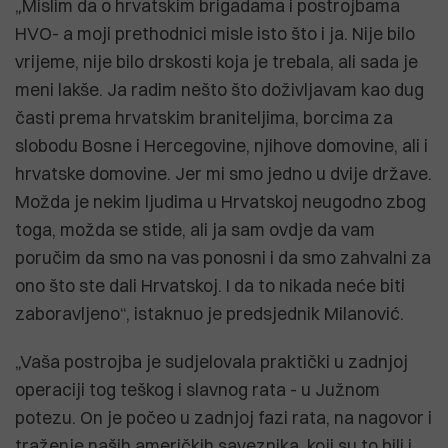
„Mislim da o hrvatskim brigadama i postrojbama
HVO- a moji prethodnici misle isto što i ja. Nije bilo
vrijeme, nije bilo drskosti koja je trebala, ali sada je
meni lakše. Ja radim nešto što doživljavam kao dug
časti prema hrvatskim braniteljima, borcima za
slobodu Bosne i Hercegovine, njihove domovine, ali i
hrvatske domovine. Jer mi smo jedno u dvije države.
Možda je nekim ljudima u Hrvatskoj neugodno zbog
toga, možda se stide, ali ja sam ovdje da vam
poručim da smo na vas ponosni i da smo zahvalni za
ono što ste dali Hrvatskoj. I da to nikada neće biti
zaboravljeno“, istaknuo je predsjednik Milanović.
„Vaša postrojba je sudjelovala praktički u zadnjoj
operaciji tog teškog i slavnog rata - u Južnom
potezu. On je počeo u zadnjoj fazi rata, na nagovor i
traženje naših američkih saveznika, koji su to bili i