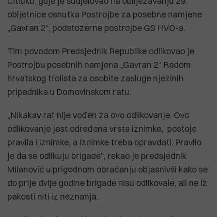
Čitluku, gdje je sudjelovao na obilježavanju 29.
obljetnice osnutka Postrojbe za posebne namjene
„Gavran 2“, podstožerne postrojbe GS HVO-a.
Tim povodom Predsjednik Republike odlikovao je
Postrojbu posebnih namjena „Gavran 2“ Redom
hrvatskog trolista za osobite zasluge njezinih
pripadnika u Domovinskom ratu.
„Nikakav rat nije vođen za ovo odlikovanje. Ovo
odlikovanje jest određena vrsta iznimke, postoje
pravila i iznimke, a iznimke treba opravdati. Pravilo
je da se odlikuju brigade“, rekao je predsjednik
Milanović u prigodnom obraćanju objasnivši kako se
do prije dvije godine brigade nisu odlikovale, ali ne iz
pakosti niti iz neznanja.