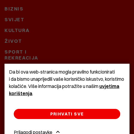
BIZNIS
SVIJET
KULTURA
ŽIVOT
SPORT I
REKREACIJA
CRNA KRONIKA
Da bi ova web-stranica mogla pravilno funkcionirati
i da bismo unaprijedili vaše korisničko iskustvo, koristimo
BAŠTARDINI I PRAVI
kolačiće. Više informacija potražite u našim
uvjetima
KRASNA ZEMLJA
korištenja
.
PRIHVATI SVE
©2022 Istra24 - istarske digitalne novine
Prilagodi postavke