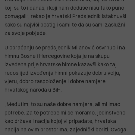
koji su to i danas, i koji nam doduše nisu tako puno
pomagali“, rekao je hrvatski Predsjednik istaknuvši
kako su najviši postigli sami te da su sami zaslužni
za svoje pobjede.
U obraćanju se predsjednik Milanović osvrnuo i na
himnu Bosne i Hercegovine koja je na skupu
izvedena prije hrvatske himne kazavši kako taj
redoslijed izvođenja himni pokazuje dobru volju,
vjeru, dobro raspoloženje i dobre namjere
hrvatskog naroda u BiH.
„Međutim, to su naše dobre namjera, ali mi imao i
potrebe. Za te potrebe mi se moramo, jedinstveno
kao država i nacija kojoj vi pripadate, hrvatska
nacija na ovim prostorima, zajednički boriti. Ovoga