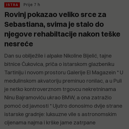
Prije 7 h
ISTRA
Rovinj pokazao veliko srce za
Sebastiana, svima je stalo do
njegove rehabiltacije nakon teške
nesreće
Dan su obilježile i alpake Nikoline Bijelić, tajne
bitnice Ćukovica, priča o istarskom glazbeniku
Tartiniju i novom prostoru Galerije El Magazeìn * U
medulinskom akvatoriju preminuo ronilac, a u Puli
je netko kontroverznom trgovcu nekretninama
Ninu Bajramoviću ukrao BMW, a ona zatražio
pomoć od javnosti * Ujutro donosimo dvije strane
istarske gradnje: luksuzne vile s astronomskim
cijenama najma i krške jame zatrpane