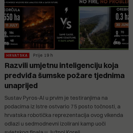
Prije 19 h
HRVATSKA
Razvili umjetnu inteligenciju koja
predviđa šumske požare tjednima
unaprijed
Sustav Pyros-AI u prvim je testiranjima na
podacima iz Istre ostvario 75 posto točnosti, a
hrvatska robotička reprezentacija ovog vikenda
odlazi u sedmodnevni izolirani kamp uoči
svjetskog finala u Južnoj Koreji