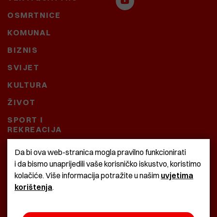
OSMRTNICE
KOMUNAL
BIZNIS
SVIJET
KULTURA
ŽIVOT
SPORT I
REKREACIJA
CRNA KRONIKA
Da bi ova web-stranica mogla pravilno funkcionirati
i da bismo unaprijedili vaše korisničko iskustvo, koristimo
BAŠTARDINI I PRAVI
kolačiće. Više informacija potražite u našim
uvjetima
KRASNA ZEMLJA
korištenja
.