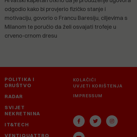
Hrvatski kapetan otkrio da je produženje ugovora
odgodio kako bi provjerio fizičko stanje i
motivaciju, govorio o Francu Baresiju, ciljevima s
Milanom te poručio da želi osvajati trofeje u
crveno-crnom dresu
POLITIKA I
KOLAČIĆI
DRUŠTVO
UVJETI KORIŠTENJA
IMPRESSUM
RADAR
SVIJET
NEKRETNINA
IT&TECH
VENTIQUATTRO