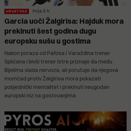
Prije 5 h
HRVATSKA
Garcia uoči Žalgirisa: Hajduk mora
prekinuti šest godina dugu
europsku sušu u gostima
Nakon poraza od Pafosa i Varaždina trener
Splićana i bivši trener Istre priznaje da među
Bijelima vlada nervoza, ali poručuje da njegova
momčad protiv Žalgirisa mora pokazati
pobjednički mentalitet i prekinuti neugodan
europski niz na gostovanjima